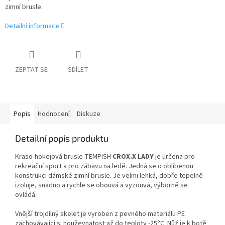
zimní brusle.
Detailní informace
ZEPTAT SE
SDÍLET
Popis
Hodnocení
Diskuze
Detailní popis produktu
Kraso-hokejová brusle TEMPISH
CROX.X LADY
je určena pro
rekreační sport a pro zábavu na ledě. Jedná se o oblíbenou
konstrukci dámské zimní brusle. Je velmi lehká, dobře tepelně
izoluje, snadno a rychle se obouvá a vyzouvá, výborně se
ovládá.
Vnější trojdílný skelet je vyroben z pevného materiálu PE
zachovávající si houževnatost až do teploty -25°C. Nůž je k botě