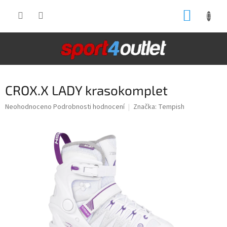
Přejít
NÁKUP
na
obsah
KOŠÍK
CROX.X LADY krasokomplet
Průměrné
Neohodnoceno
Podrobnosti hodnocení
Značka:
Tempish
hodnocení
produktu
je
0,0
z
5
hvězdiček.