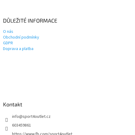
DŮLEŽITÉ INFORMACE
O nás
Obchodní podmínky
GDPR
Doprava a platba
Kontakt
info
@
sport4outlet.cz
603459861
https://www.fb.com/sport4outlet