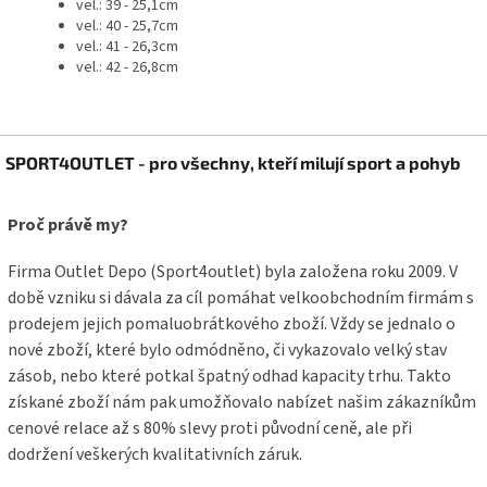
vel.: 39 - 25,1cm
vel.: 40 - 25,7cm
vel.: 41 - 26,3cm
vel.: 42 - 26,8cm
Z
SPORT4OUTLET - pro všechny, kteří milují sport a pohyb
á
p
a
Proč právě my?
t
í
Firma Outlet Depo (Sport4outlet) byla založena roku 2009. V
době vzniku si dávala za cíl pomáhat velkoobchodním firmám s
prodejem jejich pomaluobrátkového zboží. Vždy se jednalo o
nové zboží, které bylo odmódněno, či vykazovalo velký stav
zásob, nebo které potkal špatný odhad kapacity trhu. Takto
získané zboží nám pak umožňovalo nabízet našim zákazníkům
cenové relace až s 80% slevy proti původní ceně, ale při
dodržení veškerých kvalitativních záruk.