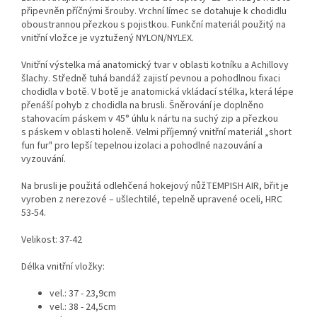
připevněn příčnými šrouby. Vrchní límec se dotahuje k chodidlu
oboustrannou přezkou s pojistkou. Funkční materiál použitý na
vnitřní vložce je vyztužený NYLON/NYLEX.
Vnitřní výstelka má anatomický tvar v oblasti kotníku a Achillovy
šlachy. Středně tuhá bandáž zajistí pevnou a pohodlnou fixaci
chodidla v botě. V botě je anatomická vkládací stélka, která lépe
přenáší pohyb z chodidla na brusli. Šněrování je doplněno
stahovacím páskem v 45° úhlu k nártu na suchý zip a přezkou
s páskem v oblasti holeně. Velmi příjemný vnitřní materiál „short
fun fur" pro lepší tepelnou izolaci a pohodlné nazouvání a
vyzouvání.
Na brusli je použitá odlehčená hokejový nůžTEMPISH AIR, břit je
vyroben z nerezové – ušlechtilé, tepelně upravené oceli, HRC
53-54.
Velikost: 37-42
Délka vnitřní vložky:
vel.: 37 - 23,9cm
vel.: 38 - 24,5cm