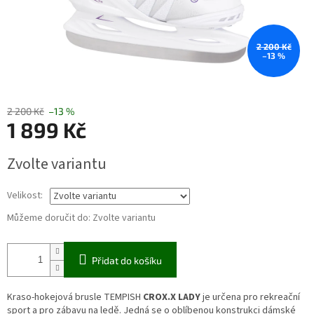
2 200 Kč
–13 %
2 200 Kč
–13 %
1 899 Kč
Měrná
Zvolte variantu
cena:
Velikost:
Můžeme doručit do:
Zvolte variantu
Přidat do košíku
Kraso-hokejová brusle TEMPISH
CROX.X LADY
je určena pro rekreační
sport a pro zábavu na ledě. Jedná se o oblíbenou konstrukci dámské