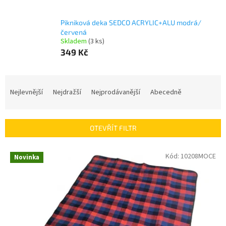
Pikniková deka SEDCO ACRYLIC+ALU modrá/
červená
Skladem
(3 ks)
349 Kč
Ř
a
Nejlevnější
Nejdražší
Nejprodávanější
Abecedně
z
e
n
OTEVŘÍT FILTR
í
p
V
Kód:
10208MOCE
r
Novinka
ý
o
p
d
i
u
s
k
p
t
r
ů