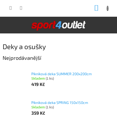
Přejít
NÁKUP
na
obsah
KOŠÍK
Deky a osušky
Nejprodávanější
Pikniková deka SUMMER 200x200cm
Skladem
(1 ks)
419 Kč
Pikniková deka SPRING 150x150cm
Skladem
(1 ks)
359 Kč