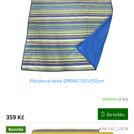
Pikniková deka SPRING 150x150cm
Skladem
(1 ks)
Do košíku
359 Kč
Kód:
CAT_13576
Novinka