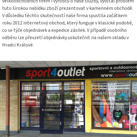
velkoobchodních firem i výrobců o naše služby, vyvstal problém
tuto širokou nabídku zboží prezentovat v kamenném obchodě.
V důsledku těchto skutečností naše firma spustila začátkem
roku 2012 internetový obchod, který funguje v klasické podobě,
co se týče objednávek a expedice zásilek. V případě osobního
odběru lze převzetí objednávky uskutečnit na našem skladu v
Hradci Králové.