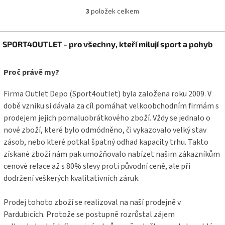
3
položek celkem
O
v
l
Z
á
SPORT4OUTLET - pro všechny, kteří milují sport a pohyb
á
d
p
a
a
Proč právě my?
c
t
í
í
p
Firma Outlet Depo (Sport4outlet) byla založena roku 2009. V
r
době vzniku si dávala za cíl pomáhat velkoobchodním firmám s
v
prodejem jejich pomaluobrátkového zboží. Vždy se jednalo o
k
y
nové zboží, které bylo odmódněno, či vykazovalo velký stav
v
zásob, nebo které potkal špatný odhad kapacity trhu. Takto
ý
získané zboží nám pak umožňovalo nabízet našim zákazníkům
p
cenové relace až s 80% slevy proti původní ceně, ale při
i
s
dodržení veškerých kvalitativních záruk.
u
Prodej tohoto zboží se realizoval na naší prodejně v
Pardubicích. Protože se postupně rozrůstal zájem