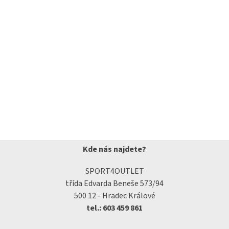
Kde nás najdete?
SPORT4OUTLET
třída Edvarda Beneše 573/94
500 12 - Hradec Králové
tel.: 603 459 861