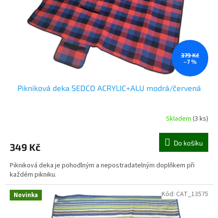
o
d
u
k
t
ů
379 Kč
–7 %
Pikniková deka SEDCO ACRYLIC+ALU modrá/červená
Skladem
(3 ks)
Do košíku
349 Kč
Pikniková deka je pohodlným a nepostradatelným doplňkem při
každém pikniku.
Kód:
CAT_13575
Novinka