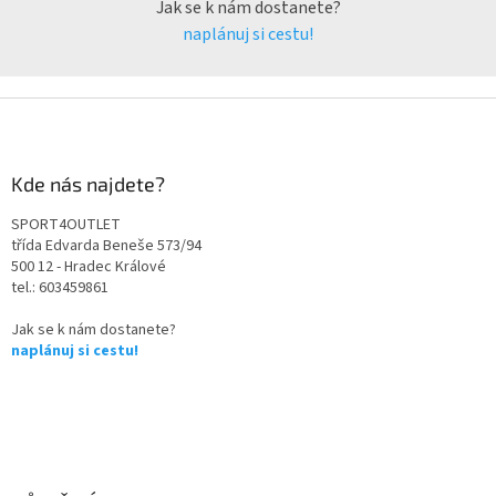
Jak se k nám dostanete?
naplánuj si cestu!
Kde nás najdete?
SPORT4OUTLET
třída Edvarda Beneše 573/94
500 12 - Hradec Králové
tel.: 603459861
Jak se k nám dostanete?
naplánuj si cestu!