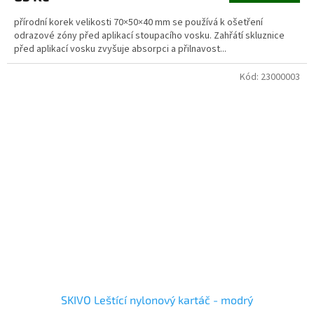
přírodní korek velikosti 70×50×40 mm se používá k ošetření
odrazové zóny před aplikací stoupacího vosku. Zahřátí skluznice
před aplikací vosku zvyšuje absorpci a přilnavost...
Kód:
23000003
SKIVO Leštící nylonový kartáč - modrý