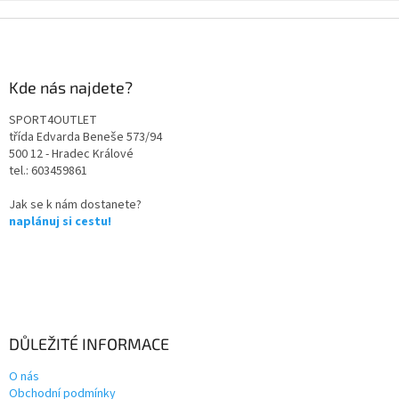
Kde nás najdete?
SPORT4OUTLET
třída Edvarda Beneše 573/94
500 12 - Hradec Králové
tel.: 603459861
Jak se k nám dostanete?
naplánuj si cestu!
DŮLEŽITÉ INFORMACE
O nás
Obchodní podmínky