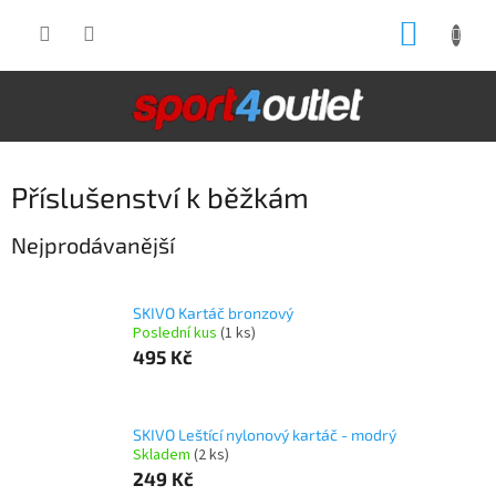
Přejít
NÁKUP
na
obsah
KOŠÍK
Příslušenství k běžkám
Nejprodávanější
SKIVO Kartáč bronzový
Poslední kus
(1 ks)
495 Kč
SKIVO Leštící nylonový kartáč - modrý
Skladem
(2 ks)
249 Kč