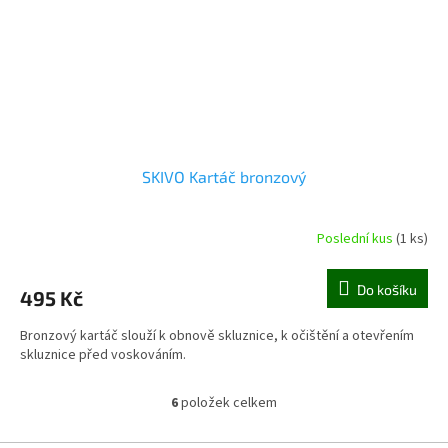
SKIVO Kartáč bronzový
Poslední kus
(1 ks)
Do košíku
495 Kč
Bronzový kartáč slouží k obnově skluznice, k očištění a otevřením
skluznice před voskováním.
6
položek celkem
O
v