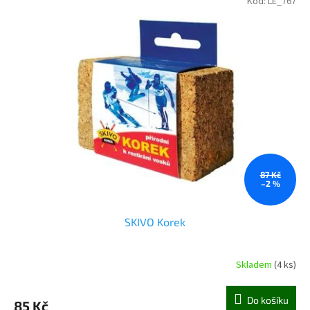
Kód:
LE_767
87 Kč
–2 %
SKIVO Korek
Skladem
(4 ks)
Do košíku
85 Kč