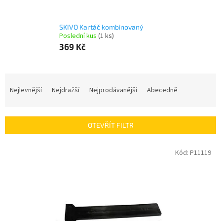
SKIVO Kartáč kombinovaný
Poslední kus
(1 ks)
369 Kč
Ř
a
Nejlevnější
Nejdražší
Nejprodávanější
Abecedně
z
e
n
OTEVŘÍT FILTR
í
p
V
Kód:
P11119
r
ý
o
p
d
i
u
s
k
p
t
r
ů