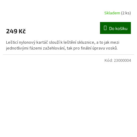
Skladem
(2 ks)
Do košíku
249 Kč
Lešticí nylonový kartáč slouží k leštění skluznice, a to jak mezi
jednotlivými fázemi zažehlování, tak pro finální úpravu vosků.
Kód:
23000004