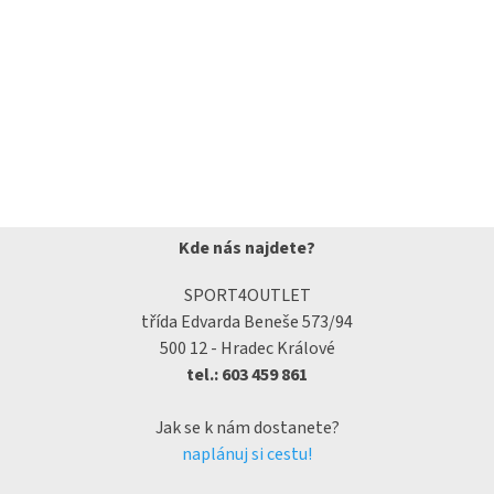
Kde nás najdete?
SPORT4OUTLET
třída Edvarda Beneše 573/94
500 12 - Hradec Králové
tel.: 603 459 861
Jak se k nám dostanete?
naplánuj si cestu!