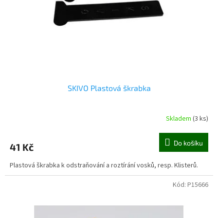
o
d
u
k
t
ů
SKIVO Plastová škrabka
Skladem
(3 ks)
Do košíku
41 Kč
Plastová škrabka k odstraňování a roztírání vosků, resp. Klisterů.
Kód:
P15666