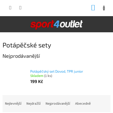
Přejít
NÁKUP
na
obsah
KOŠÍK
Potápěčské sety
Nejprodávanější
Potápěčský set Dovod, TPR junior
Skladem
(1 ks)
199 Kč
Ř
a
Nejlevnější
Nejdražší
Nejprodávanější
Abecedně
z