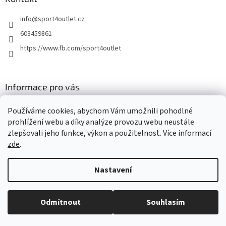
info
@
sport4outlet.cz
603459861
https://www.fb.com/sport4outlet
Informace pro vás
GDPR
Používáme cookies, abychom Vám umožnili pohodlné
Moje objednávka
prohlížení webu a díky analýze provozu webu neustále
zlepšovali jeho funkce, výkon a použitelnost. Více informací
zde
.
Vytvořil Shoptet
Nastavení
Copyright 2026
Sport4outlet
. Všechna práva vyhrazena.
Upravit
Odmítnout
Souhlasím
nastavení cookies