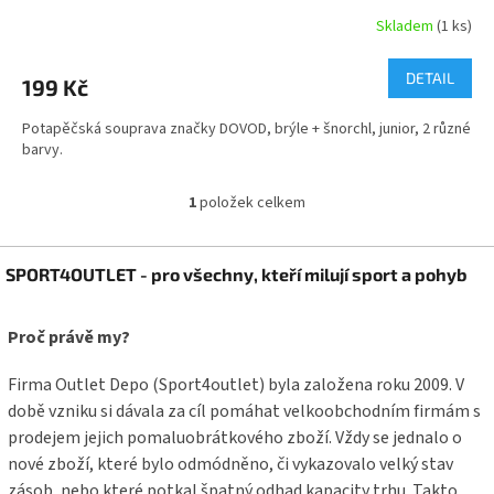
Skladem
(1 ks)
DETAIL
199 Kč
Potapěčská souprava značky DOVOD, brýle + šnorchl, junior, 2 různé
barvy.
1
položek celkem
O
v
l
Z
á
SPORT4OUTLET - pro všechny, kteří milují sport a pohyb
á
d
p
a
a
Proč právě my?
c
t
í
í
p
Firma Outlet Depo (Sport4outlet) byla založena roku 2009. V
r
době vzniku si dávala za cíl pomáhat velkoobchodním firmám s
v
prodejem jejich pomaluobrátkového zboží. Vždy se jednalo o
k
y
nové zboží, které bylo odmódněno, či vykazovalo velký stav
v
zásob, nebo které potkal špatný odhad kapacity trhu. Takto