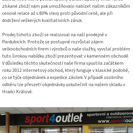
ý
získané zboží nám pak umožňovalo nabízet našim zákazníkům
p
cenové relace až s 80% slevy proti původní ceně, ale při
i
s
dodržení veškerých kvalitativních záruk.
u
Prodej tohoto zboží se realizoval na naší prodejně v
Pardubicích. Protože se postupně rozrůstal zájem
velkoobchodních firem i výrobců o naše služby, vyvstal problém
tuto širokou nabídku zboží prezentovat v kamenném obchodě.
V důsledku těchto skutečností naše firma spustila začátkem
roku 2012 internetový obchod, který funguje v klasické podobě,
co se týče objednávek a expedice zásilek. V případě osobního
odběru lze převzetí objednávky uskutečnit na našem skladu v
Hradci Králové.