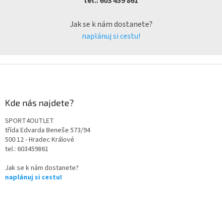
tel.: 603 459 861
Jak se k nám dostanete?
naplánuj si cestu!
Kde nás najdete?
SPORT4OUTLET
třída Edvarda Beneše 573/94
500 12 - Hradec Králové
tel.: 603459861
Jak se k nám dostanete?
naplánuj si cestu!