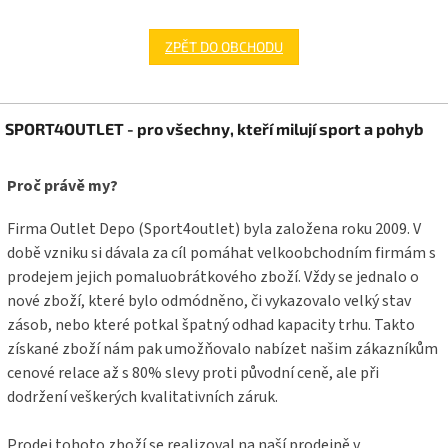
ZPĚT DO OBCHODU
Z
SPORT4OUTLET - pro všechny, kteří milují sport a pohyb
á
p
a
Proč právě my?
t
í
Firma Outlet Depo (Sport4outlet) byla založena roku 2009. V
době vzniku si dávala za cíl pomáhat velkoobchodním firmám s
prodejem jejich pomaluobrátkového zboží. Vždy se jednalo o
nové zboží, které bylo odmódněno, či vykazovalo velký stav
zásob, nebo které potkal špatný odhad kapacity trhu. Takto
získané zboží nám pak umožňovalo nabízet našim zákazníkům
cenové relace až s 80% slevy proti původní ceně, ale při
dodržení veškerých kvalitativních záruk.
Prodej tohoto zboží se realizoval na naší prodejně v