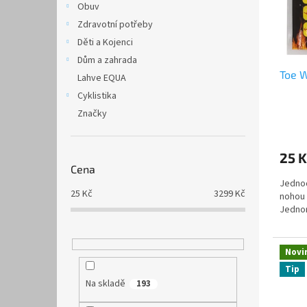
p
d
Obuv
r
u
Zdravotní potřeby
o
k
Děti a Kojenci
d
t
Dům a zahrada
u
ů
Toe 
k
Lahve EQUA
t
Cyklistika
ů
Značky
25 K
Cena
Jednod
25
Kč
3299
Kč
nohou 
Jednor
Novi
Tip
Na skladě
193