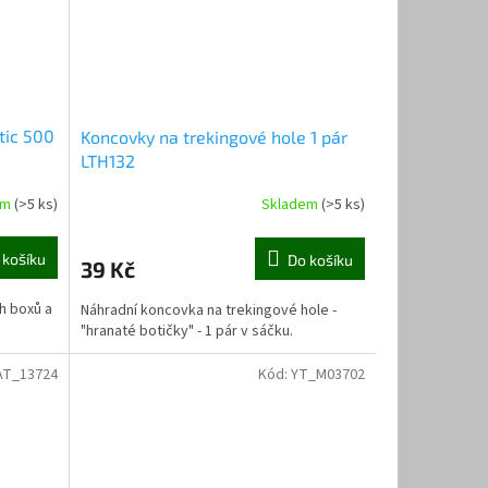
atic 500
Koncovky na trekingové hole 1 pár
LTH132
em
(>5 ks)
Skladem
(>5 ks)
 košíku
Do košíku
39 Kč
ch boxů a
Náhradní koncovka na trekingové hole -
"hranaté botičky" - 1 pár v sáčku.
AT_13724
Kód:
YT_M03702