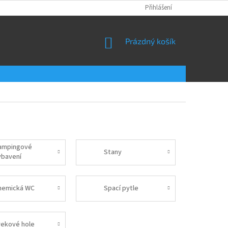
Přihlášení
NÁKUPNÍ
Prázdný košík
KOŠÍK
ampingové
Stany
ybavení
hemická WC
Spací pytle
rekové hole