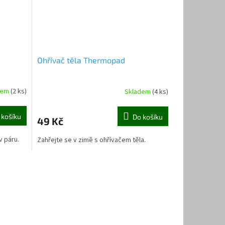
Ohřívač těla Thermopad
dem
(2 ks)
Skladem
(4 ks)
 košíku
Do košíku
49 Kč
v páru.
Zahřejte se v zimě s ohřívačem těla.