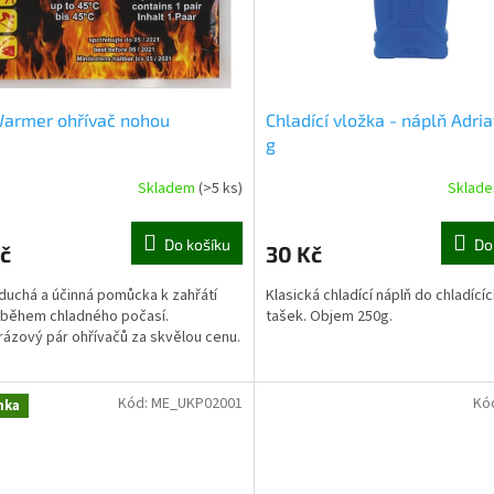
Warmer ohřívač nohou
Chladící vložka - náplň Adria
g
Skladem
(>5 ks)
Sklad
Do košíku
Do
č
30 Kč
uchá a účinná pomůcka k zahřátí
Klasická chladící náplň do chladící
během chladného počasí.
tašek. Objem 250g.
ázový pár ohřívačů za skvělou cenu.
Kód:
ME_UKP02001
Kó
nka