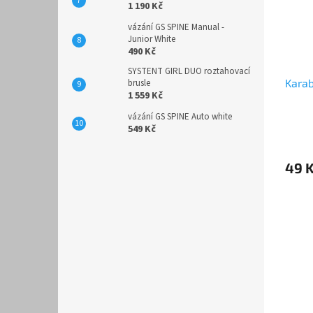
1 190 Kč
vázání GS SPINE Manual -
Junior White
490 Kč
SYSTENT GIRL DUO roztahovací
Kara
brusle
1 559 Kč
vázání GS SPINE Auto white
549 Kč
49 