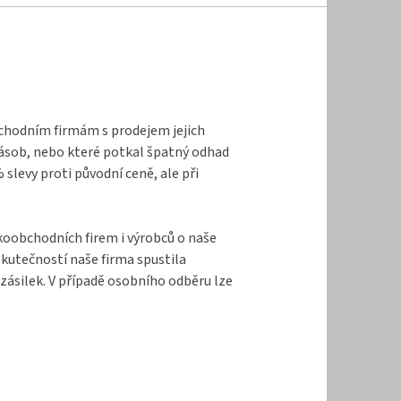
bchodním firmám s prodejem jejich
zásob, nebo které potkal špatný odhad
levy proti původní ceně, ale při
lkoobchodních firem i výrobců o naše
kutečností naše firma spustila
zásilek. V případě osobního odběru lze