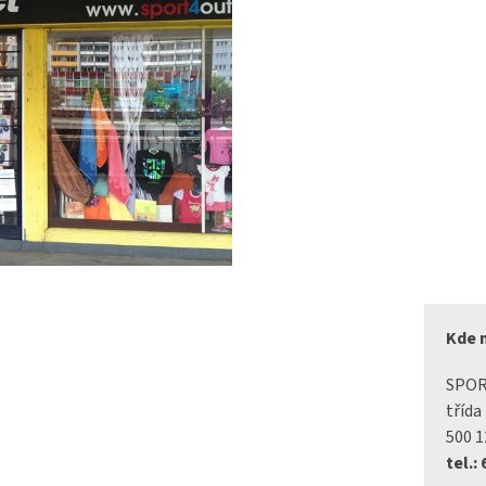
Kde 
SPO
třída
500 1
tel.: