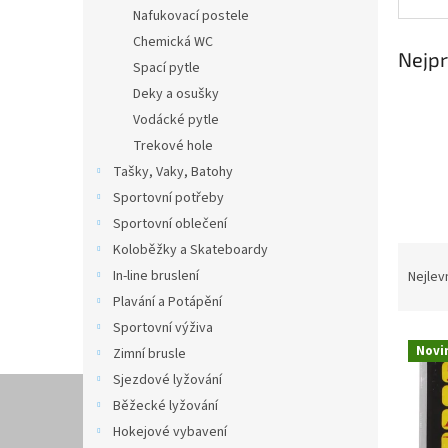
n
Nafukovací postele
e
Chemická WC
l
Nejpr
Spací pytle
Deky a osušky
Vodácké pytle
Trekové hole
Tašky, Vaky, Batohy
Sportovní potřeby
Sportovní oblečení
Koloběžky a Skateboardy
Ř
a
In-line bruslení
Nejlev
z
Plavání a Potápění
e
Sportovní výživa
V
n
Novi
Zimní brusle
ý
í
Sjezdové lyžování
p
p
i
r
Běžecké lyžování
s
o
Hokejové vybavení