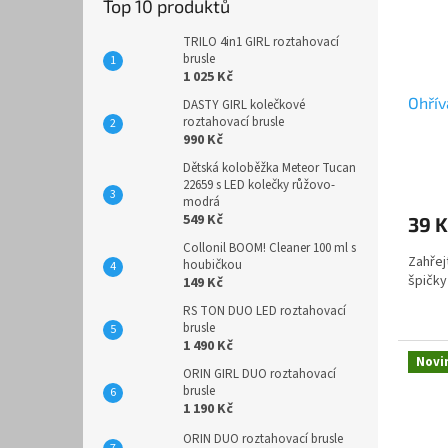
Top 10 produktů
TRILO 4in1 GIRL roztahovací
brusle
1 025 Kč
Ohří
DASTY GIRL kolečkové
roztahovací brusle
990 Kč
Dětská koloběžka Meteor Tucan
22659 s LED kolečky růžovo-
modrá
549 Kč
39 K
Collonil BOOM! Cleaner 100 ml s
Zahřej
houbičkou
špičky
149 Kč
RS TON DUO LED roztahovací
brusle
1 490 Kč
Novi
ORIN GIRL DUO roztahovací
brusle
1 190 Kč
ORIN DUO roztahovací brusle