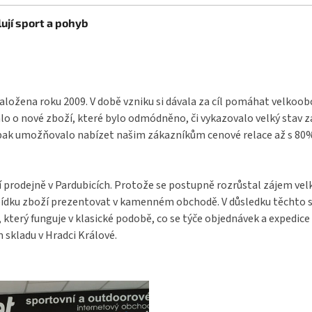
d
o
a
ují sport a pohyb
v
c
á
í
n
p
í
r
v
k
aložena roku 2009. V době vzniku si dávala za cíl pomáhat velkoo
y
o o nové zboží, které bylo odmódněno, či vykazovalo velký stav 
v
pak umožňovalo nabízet našim zákazníkům cenové relace až s 80% s
ý
p
i
s
í prodejně v Pardubicích. Protože se postupně rozrůstal zájem ve
u
bídku zboží prezentovat v kamenném obchodě. V důsledku těchto s
terý funguje v klasické podobě, co se týče objednávek a expedice 
 skladu v Hradci Králové.