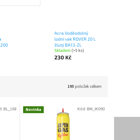
Acra Voděodolný
a
lodní vak ROVER 20 L
 200
žlutý BA13-ZL
Skladem
(>5 ks)
230 Kč
195
položek celkem
d:
BL_168
Kód:
BM_IK090
Novinka