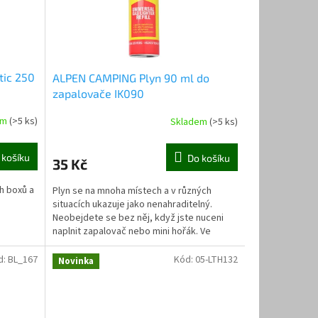
tic 250
ALPEN CAMPING Plyn 90 ml do
zapalovače IK090
em
(>5 ks)
Skladem
(>5 ks)
 košíku
Do košíku
35 Kč
ch boxů a
Plyn se na mnoha místech a v různých
situacích ukazuje jako nenahraditelný.
Neobejdete se bez něj, když jste nuceni
naplnit zapalovač nebo mini hořák. Ve
většině domácností,...
d:
BL_167
Kód:
05-LTH132
Novinka