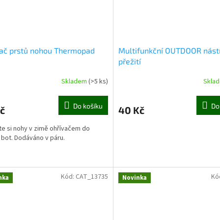
vač prstů nohou Thermopad
Multifunkční OUTDOOR nást
přežití
Skladem
(>5 ks)
Skla
Do košíku
Do
č
40 Kč
te si nohy v zimě ohřívačem do
 bot. Dodáváno v páru.
Kód:
CAT_13735
Kó
nka
Novinka