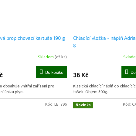
vá propichovací kartuše 190 g
Chladící vložka - náplň Adri
g
Skladem
(>5 ks)
Sklad
Do košíku
Do
č
36 Kč
e obsahuje vnitřní zařízení pro
Klasická chladící náplň do chladící
í úniku plynu.
tašek. Objem 500g.
Kód:
LE_796
Kód:
C
Novinka