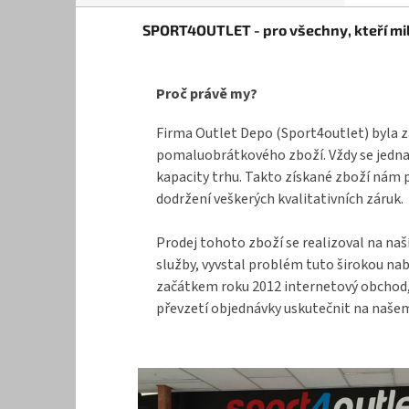
Z
SPORT4OUTLET - pro všechny, kteří mil
á
p
a
Proč právě my?
t
í
Firma Outlet Depo (Sport4outlet) byla z
pomaluobrátkového zboží. Vždy se jednal
kapacity trhu. Takto získané zboží nám 
dodržení veškerých kvalitativních záruk.
Prodej tohoto zboží se realizoval na naš
služby, vyvstal problém tuto širokou na
začátkem roku 2012 internetový obchod, k
převzetí objednávky uskutečnit na našem