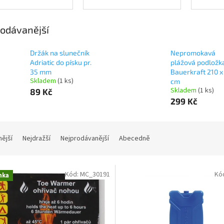
odávanější
Držák na slunečník
Nepromokavá
Adriatic do písku pr.
plážová podložk
35 mm
Bauerkraft 210 x
Skladem
(1 ks)
cm
Skladem
(1 ks)
89 Kč
299 Kč
nější
Nejdražší
Nejprodávanější
Abecedně
Kód:
MC_30191
Kó
nka