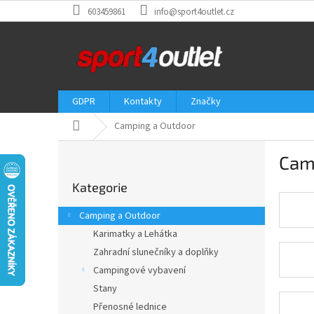
Přejít
603459861
info@sport4outlet.cz
na
obsah
GDPR
Kontakty
Značky
Domů
Camping a Outdoor
P
Cam
o
Přeskočit
s
Kategorie
kategorie
t
r
Camping a Outdoor
a
Karimatky a Lehátka
n
Zahradní slunečníky a doplňky
n
í
Campingové vybavení
p
Stany
a
Přenosné lednice