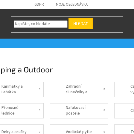
GDPR
MOJE OBJEDNÁVKA
HLEDAT
ping a Outdoor
Karimatky a
Zahradní
C
Lehátka
slunečníky a
v
doplňky
Přenosné
Nafukovací
C
lednice
postele
Deky a osušky
Vodácké pytle
T