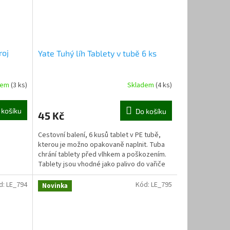
roj
Yate Tuhý líh Tablety v tubě 6 ks
dem
(3 ks)
Skladem
(4 ks)
 košíku
Do košíku
45 Kč
Cestovní balení, 6 kusů tablet v PE tubě,
kterou je možno opakovaně naplnit. Tuba
chrání tablety před vlhkem a poškozením.
Tablety jsou vhodné jako palivo do vařiče
na tuhý...
d:
LE_794
Kód:
LE_795
Novinka