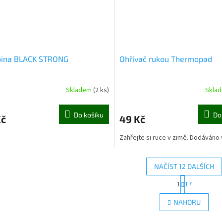
bina BLACK STRONG
Ohřívač rukou Thermopad
Skladem
(2 ks)
Skla
Do košíku
Do
Kč
49 Kč
Zahřejte si ruce v zimě. Dodáváno 
NAČÍST 12 DALŠÍCH
S
1
17
O
t
r
v
NAHORU
á
l
n
á
k