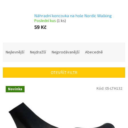
Náhradní koncovka na hole Nordic Walking
Poslední kus
(1 ks)
59 Kč
Ř
a
Nejlevnější
Nejdražší
Nejprodávanější
Abecedně
z
e
n
OTEVŘÍT FILTR
í
p
V
Kód:
05-LTH132
r
Novinka
ý
o
p
d
i
u
s
k
p
t
r
ů