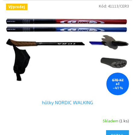
Kód:
41113/CER3
Výprodej
670 Kč
až
–41 %
hůlky NORDIC WALKING
Skladem
(1 ks)