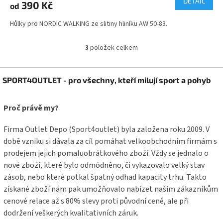
DETAIL
390 Kč
od
Hůlky pro NORDIC WALKING ze slitiny hliníku AW 50-83.
3
položek celkem
O
v
l
Z
á
SPORT4OUTLET - pro všechny, kteří milují sport a pohyb
á
d
p
a
a
Proč právě my?
c
t
í
í
p
Firma Outlet Depo (Sport4outlet) byla založena roku 2009. V
r
době vzniku si dávala za cíl pomáhat velkoobchodním firmám s
v
prodejem jejich pomaluobrátkového zboží. Vždy se jednalo o
k
y
nové zboží, které bylo odmódněno, či vykazovalo velký stav
v
zásob, nebo které potkal špatný odhad kapacity trhu. Takto
ý
získané zboží nám pak umožňovalo nabízet našim zákazníkům
p
cenové relace až s 80% slevy proti původní ceně, ale při
i
s
dodržení veškerých kvalitativních záruk.
u