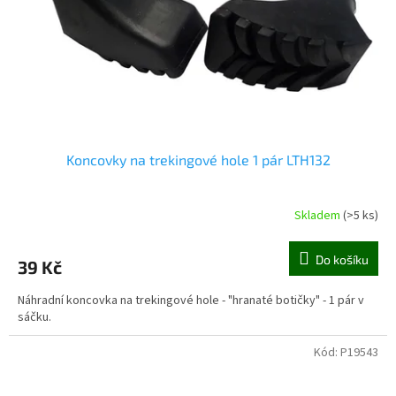
o
d
u
k
t
ů
Koncovky na trekingové hole 1 pár LTH132
Skladem
(>5 ks)
Do košíku
39 Kč
Náhradní koncovka na trekingové hole - "hranaté botičky" - 1 pár v
sáčku.
Kód:
P19543