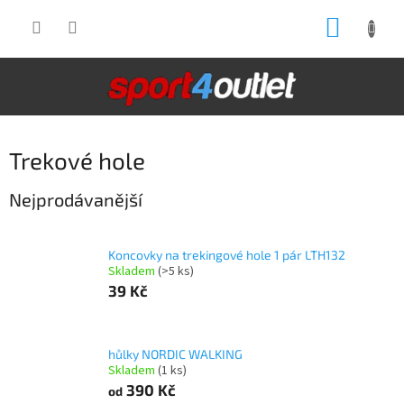
Přejít
NÁKUP
na
obsah
KOŠÍK
Trekové hole
Nejprodávanější
Koncovky na trekingové hole 1 pár LTH132
Skladem
(>5 ks)
39 Kč
hůlky NORDIC WALKING
Skladem
(1 ks)
390 Kč
od