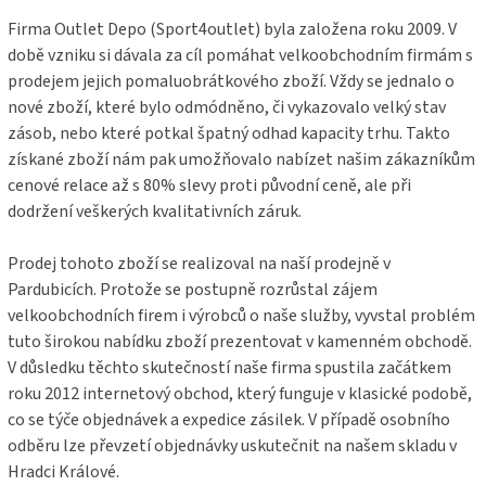
v
í
k
Firma Outlet Depo (Sport4outlet) byla založena roku 2009. V
y
době vzniku si dávala za cíl pomáhat velkoobchodním firmám s
v
prodejem jejich pomaluobrátkového zboží. Vždy se jednalo o
ý
nové zboží, které bylo odmódněno, či vykazovalo velký stav
p
i
zásob, nebo které potkal špatný odhad kapacity trhu. Takto
s
získané zboží nám pak umožňovalo nabízet našim zákazníkům
u
cenové relace až s 80% slevy proti původní ceně, ale při
dodržení veškerých kvalitativních záruk.
Prodej tohoto zboží se realizoval na naší prodejně v
Pardubicích. Protože se postupně rozrůstal zájem
velkoobchodních firem i výrobců o naše služby, vyvstal problém
tuto širokou nabídku zboží prezentovat v kamenném obchodě.
V důsledku těchto skutečností naše firma spustila začátkem
roku 2012 internetový obchod, který funguje v klasické podobě,
co se týče objednávek a expedice zásilek. V případě osobního
odběru lze převzetí objednávky uskutečnit na našem skladu v
Hradci Králové.