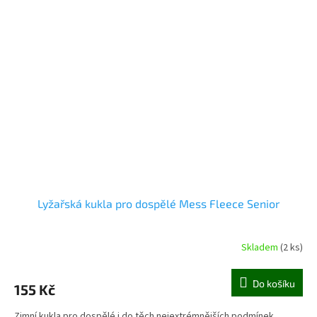
Lyžařská kukla pro dospělé Mess Fleece Senior
Skladem
(2 ks)
Do košíku
155 Kč
Zimní kukla pro dospělé i do těch nejextrémnějších podmínek.