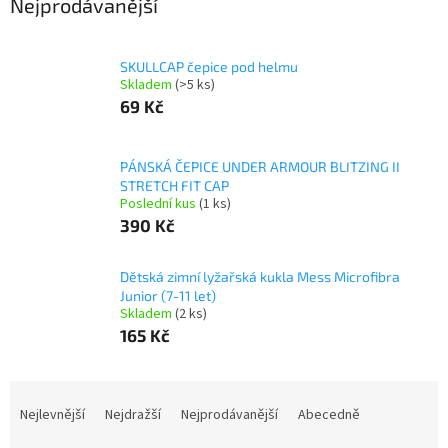
Nejprodávanější
SKULLCAP čepice pod helmu
Skladem
(>5 ks)
69 Kč
PÁNSKÁ ČEPICE UNDER ARMOUR BLITZING II
STRETCH FIT CAP
Poslední kus
(1 ks)
390 Kč
Dětská zimní lyžařská kukla Mess Microfibra
Junior (7-11 let)
Skladem
(2 ks)
165 Kč
Ř
a
Nejlevnější
Nejdražší
Nejprodávanější
Abecedně
z