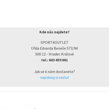
Kde nás najdete?
SPORT4OUTLET
třída Edvarda Beneše 573/94
500 12 - Hradec Králové
tel.: 603 459 861
Jak se k nám dostanete?
naplánuj si cestu!