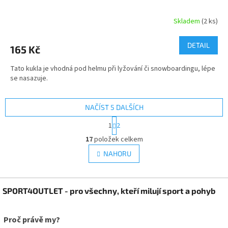
Skladem
(2 ks)
DETAIL
165 Kč
Tato kukla je vhodná pod helmu při lyžování či snowboardingu, lépe
se nasazuje.
NAČÍST 5 DALŠÍCH
S
1
2
t
O
r
17
položek celkem
v
á
l
NAHORU
n
á
k
d
o
v
Z
a
á
SPORT4OUTLET - pro všechny, kteří milují sport a pohyb
c
á
n
í
p
í
p
a
Proč právě my?
r
t