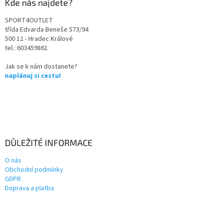
Kde nás najdete?
SPORT4OUTLET
třída Edvarda Beneše 573/94
500 12 - Hradec Králové
tel.: 603459861
Jak se k nám dostanete?
naplánuj si cestu!
DŮLEŽITÉ INFORMACE
O nás
Obchodní podmínky
GDPR
Doprava a platba