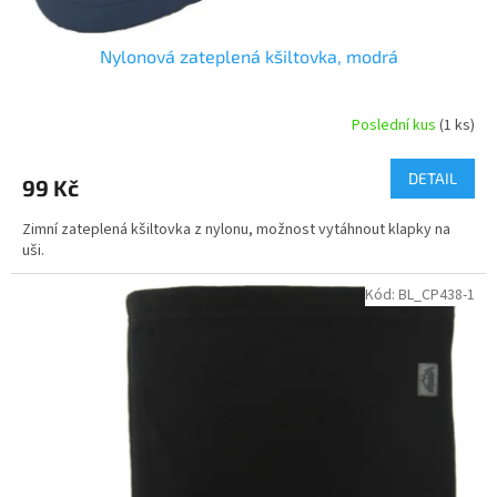
Nylonová zateplená kšiltovka, modrá
Poslední kus
(1 ks)
DETAIL
99 Kč
Zimní zateplená kšiltovka z nylonu, možnost vytáhnout klapky na
uši.
Kód:
BL_CP438-1