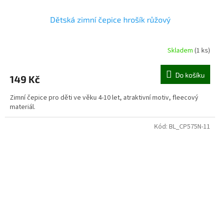
Dětská zimní čepice hrošík růžový
Skladem
(1 ks)
Do košíku
149 Kč
Zimní čepice pro děti ve věku 4-10 let, atraktivní motiv, fleecový
materiál.
Kód:
BL_CP575N-11