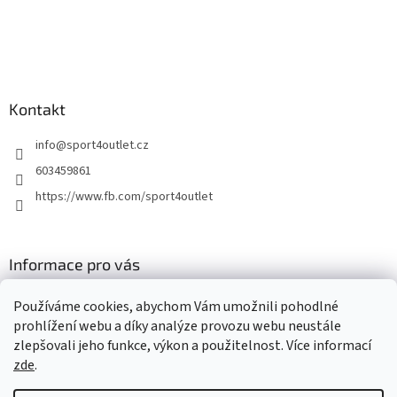
Kontakt
info
@
sport4outlet.cz
603459861
https://www.fb.com/sport4outlet
Informace pro vás
GDPR
Používáme cookies, abychom Vám umožnili pohodlné
Moje objednávka
prohlížení webu a díky analýze provozu webu neustále
zlepšovali jeho funkce, výkon a použitelnost. Více informací
zde
.