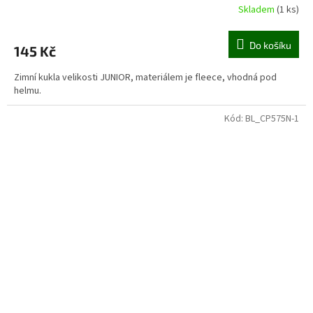
Skladem
(1 ks)
Do košíku
145 Kč
Zimní kukla velikosti JUNIOR, materiálem je fleece, vhodná pod
helmu.
Kód:
BL_CP575N-1