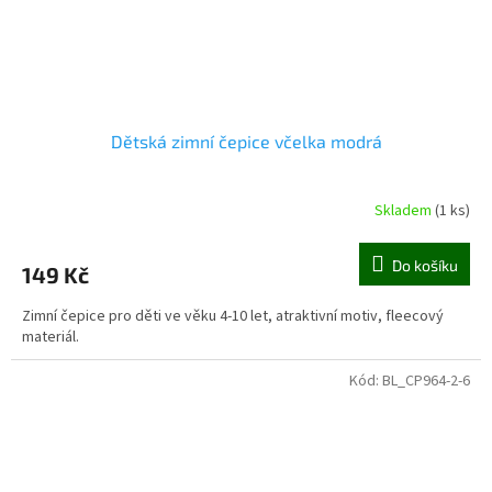
Dětská zimní čepice včelka modrá
Skladem
(1 ks)
Do košíku
149 Kč
Zimní čepice pro děti ve věku 4-10 let, atraktivní motiv, fleecový
materiál.
Kód:
BL_CP964-2-6