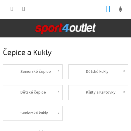
Přejít
NÁKUP
na
obsah
KOŠÍK
Čepice a Kukly
Seniorské čepice
Dětské kukly
Dětské čepice
Kšilty a Kšiltovky
Seniorské kukly