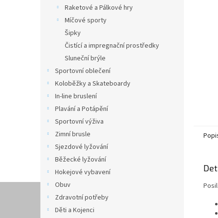
n
Raketové a Pálkové hry
e
Míčové sporty
l
Šipky
Čistící a impregnační prostředky
Sluneční brýle
Sportovní oblečení
Koloběžky a Skateboardy
In-line bruslení
Plavání a Potápění
Sportovní výživa
Zimní brusle
Popi
Sjezdové lyžování
Běžecké lyžování
Det
Hokejové vybavení
Obuv
Posil
Zdravotní potřeby
Děti a Kojenci