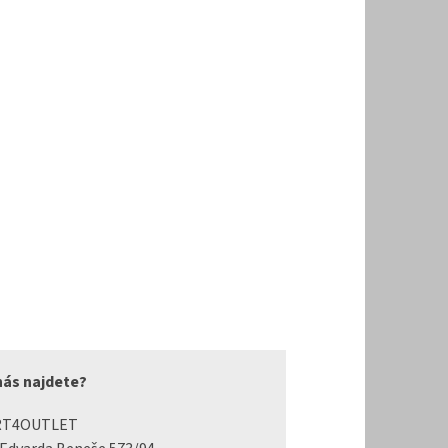
nás najdete?
RT4OUTLET