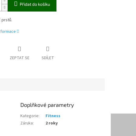
Přidat do košíku
 prstů.
informace
ZEPTAT SE
SDÍLET
Doplňkové parametry
Kategorie
:
Fitness
Záruka
:
2 roky