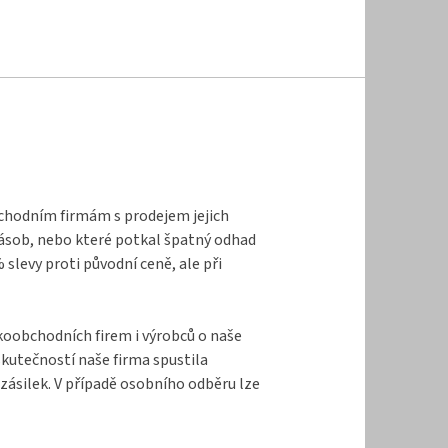
bchodním firmám s prodejem jejich
zásob, nebo které potkal špatný odhad
levy proti původní ceně, ale při
lkoobchodních firem i výrobců o naše
kutečností naše firma spustila
zásilek. V případě osobního odběru lze