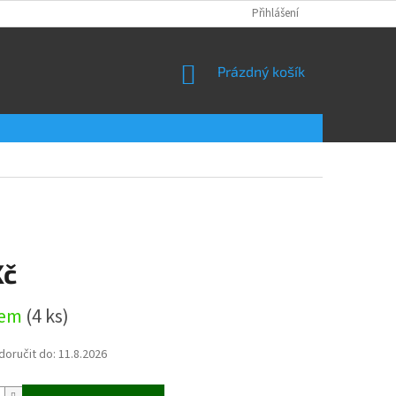
Přihlášení
NÁKUPNÍ
Prázdný košík
KOŠÍK
Kč
dem
(4 ks)
oručit do:
11.8.2026