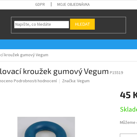
GDPR
MOJE OBJEDNÁVKA
HLEDAT
ací kroužek gumový Vegum
ilovací kroužek gumový Vegum
P15519
né
noceno
Podrobnosti hodnocení
Značka:
Vegum
ní
45 
u
Měrná
Skla
cena:
ek.
Můžeme d