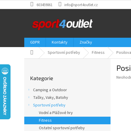
Přejít
603459861
info@sport4outlet.cz
na
obsah
GDPR
Kontakty
Značky
Domů
Sportovní potřeby
Fitness
Posilov
P
Pos
o
Přeskočit
s
Průměr
Neohod
Kategorie
kategorie
t
hodnoce
r
produkt
Camping a Outdoor
a
je
Tašky, Vaky, Batohy
0,0
n
z
Sportovní potřeby
n
5
í
Vodní a Plážové hry
hvězdič
p
Fitness
a
Ostatní sportovní potřeby