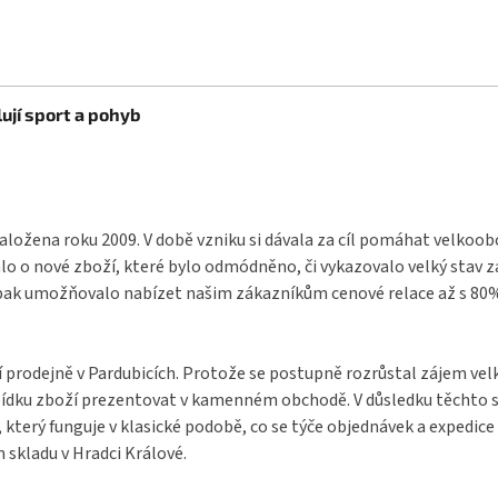
ují sport a pohyb
aložena roku 2009. V době vzniku si dávala za cíl pomáhat velkoo
o o nové zboží, které bylo odmódněno, či vykazovalo velký stav 
pak umožňovalo nabízet našim zákazníkům cenové relace až s 80% s
í prodejně v Pardubicích. Protože se postupně rozrůstal zájem ve
bídku zboží prezentovat v kamenném obchodě. V důsledku těchto s
terý funguje v klasické podobě, co se týče objednávek a expedice 
 skladu v Hradci Králové.