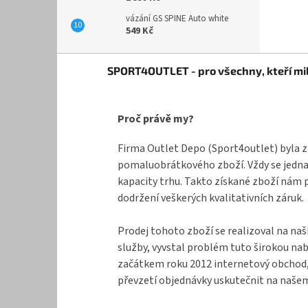
vázání GS SPINE Auto white
549 Kč
Z
SPORT4OUTLET - pro všechny, kteří mil
á
p
a
Proč právě my?
t
í
Firma Outlet Depo (Sport4outlet) byla z
pomaluobrátkového zboží. Vždy se jednal
kapacity trhu. Takto získané zboží nám 
dodržení veškerých kvalitativních záruk.
Prodej tohoto zboží se realizoval na naš
služby, vyvstal problém tuto širokou na
začátkem roku 2012 internetový obchod, k
převzetí objednávky uskutečnit na našem