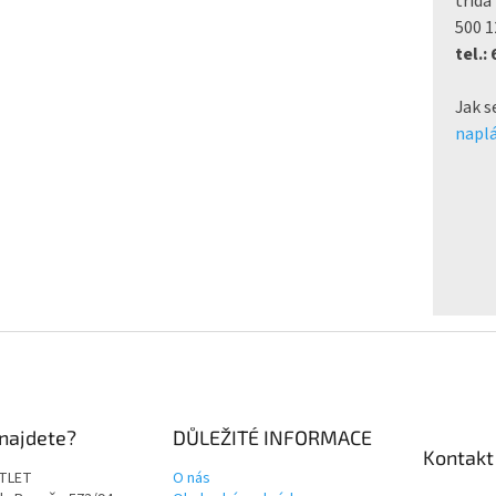
třída
500 1
tel.:
Jak s
naplá
najdete?
DŮLEŽITÉ INFORMACE
Kontakt
TLET
O nás