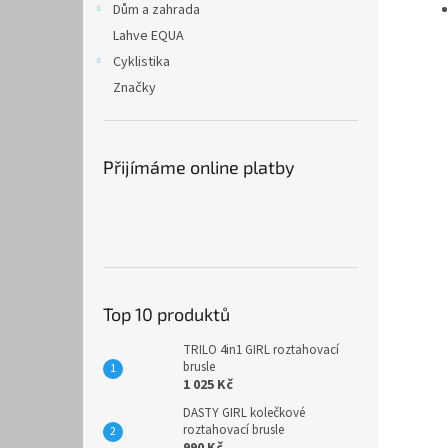
Dům a zahrada
Lahve EQUA
Cyklistika
Značky
Přijímáme online platby
Top 10 produktů
TRILO 4in1 GIRL roztahovací
brusle
1 025 Kč
DASTY GIRL kolečkové
roztahovací brusle