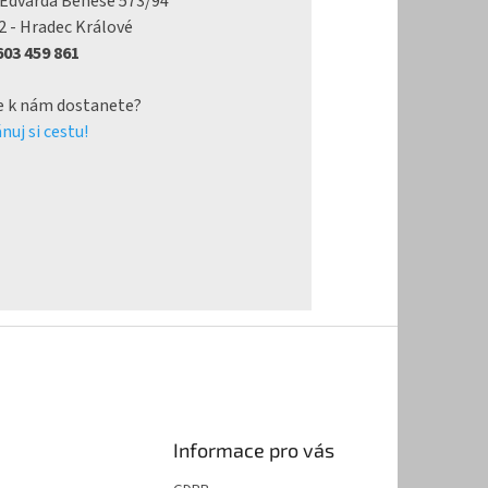
 Edvarda Beneše 573/94
2 - Hradec Králové
 603 459 861
e k nám dostanete?
nuj si cestu!
Informace pro vás