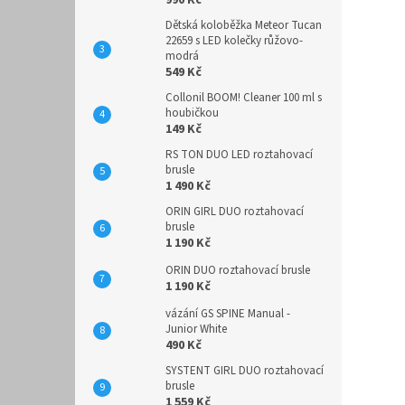
990 Kč
Dětská koloběžka Meteor Tucan
22659 s LED kolečky růžovo-
modrá
549 Kč
Collonil BOOM! Cleaner 100 ml s
houbičkou
149 Kč
RS TON DUO LED roztahovací
brusle
1 490 Kč
ORIN GIRL DUO roztahovací
brusle
1 190 Kč
ORIN DUO roztahovací brusle
1 190 Kč
vázání GS SPINE Manual -
Junior White
490 Kč
SYSTENT GIRL DUO roztahovací
brusle
1 559 Kč