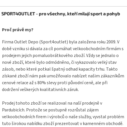
Z
SPORT4OUTLET - pro všechny, kteří milují sport a pohyb
á
p
a
Proč právě my?
t
í
Firma Outlet Depo (Sport4outlet) byla založena roku 2009. V
době vzniku si dávala za cíl pomáhat velkoobchodním firmám s
prodejem jejich pomaluobrátkového zboží. Vždy se jednalo o
nové zboží, které bylo odmódněno, či vykazovalo velký stav
zásob, nebo které potkal špatný odhad kapacity trhu. Takto
získané zboží nám pak umožňovalo nabízet našim zákazníkům
cenové relace až s 80% slevy proti původní ceně, ale při
dodržení veškerých kvalitativních záruk.
Prodej tohoto zboží se realizoval na naší prodejně v
Pardubicích. Protože se postupně rozrůstal zájem
velkoobchodních firem i výrobců o naše služby, vyvstal problém
tuto širokou nabídku zboží prezentovat v kamenném obchodě.