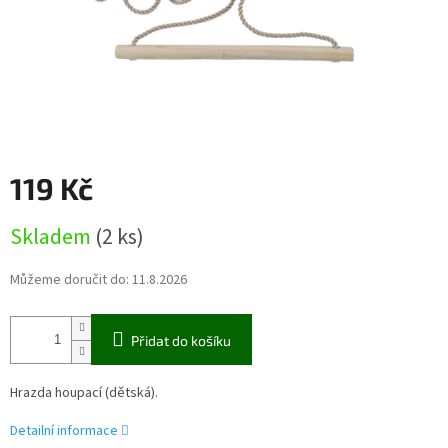
119 Kč
Měrná
Skladem
(2 ks)
cena:
Můžeme doručit do:
11.8.2026
Přidat do košíku
Hrazda houpací (dětská).
Detailní informace