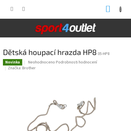
Přejít
NÁKUP
na
obsah
KOŠÍK
Dětská houpací hrazda HP8
05-HP8
Průměrné
Neohodnoceno
Podrobnosti hodnocení
Novinka
hodnocení
Značka:
Brother
produktu
je
0,0
z
5
hvězdiček.