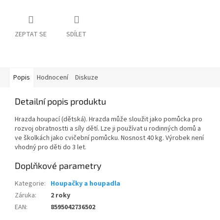
ZEPTAT SE
SDÍLET
Popis
Hodnocení
Diskuze
Detailní popis produktu
Hrazda houpací (dětská). Hrazda může sloužit jako pomůcka pro
rozvoj obratnostti a síly dětí. Lze ji používat u rodinných domů a
ve školkách jako cvičební pomůcku. Nosnost 40 kg. Výrobek není
vhodný pro děti do 3 let.
Doplňkové parametry
Kategorie
:
Houpačky a houpadla
Záruka
:
2 roky
EAN
:
8595042736502