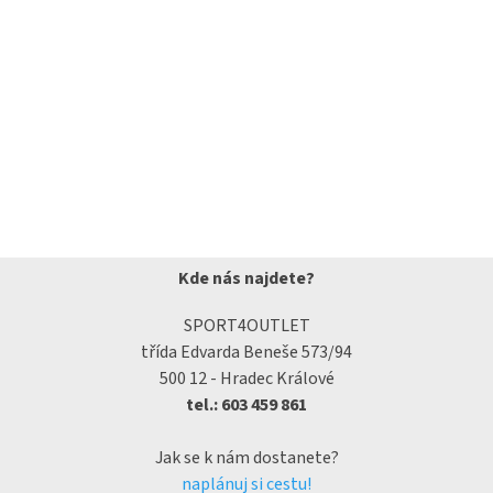
Kde nás najdete?
SPORT4OUTLET
třída Edvarda Beneše 573/94
500 12 - Hradec Králové
tel.: 603 459 861
Jak se k nám dostanete?
naplánuj si cestu!