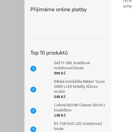
rychl
uchy
Přijímáme online platby
Top 10 produktů
DASTY GIRL kolečkové
roztahovací brusle
990 Kč
Dětská koloběžka Meteor Tucan
22659 s LED kolečky růžovo-
modrá
549 Kč
Collonil BOOM! Cleaner 100 ml s
houbičkou
149 Kč
RS TON DUO LED roztahovací
brusle