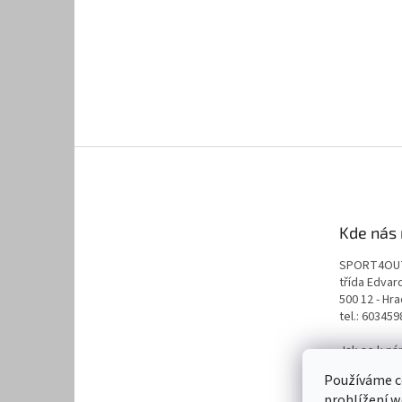
Kde nás 
SPORT4OU
třída Edva
500 12 - Hr
tel.: 60345
Jak se k n
naplánuj s
Používáme c
prohlížení w