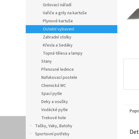
n
Grilovací nářadí
e
Vařiče a grily na kartuše
l
Plynové kartuše
Ostatní vybavení
Zahradní stolky
Křesla a Sedáky
Topná tělesa a lampy
Stany
Přenosné lednice
Nafukovací postele
Chemická WC
Spací pytle
Deky a osušky
Vodácké pytle
Popi
Trekové hole
Tašky, Vaky, Batohy
Det
Sportovní potřeby