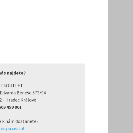
nás najdete?
RT4OUTLET
 Edvarda Beneše 573/94
2 - Hradec Králové
 603 459 861
e k nám dostanete?
nuj si cestu!