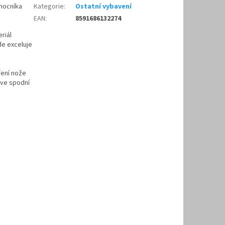
omocníka
Kategorie
:
Ostatní vybavení
EAN
:
8591686132274
riál
de exceluje
ření nože
 ve spodní