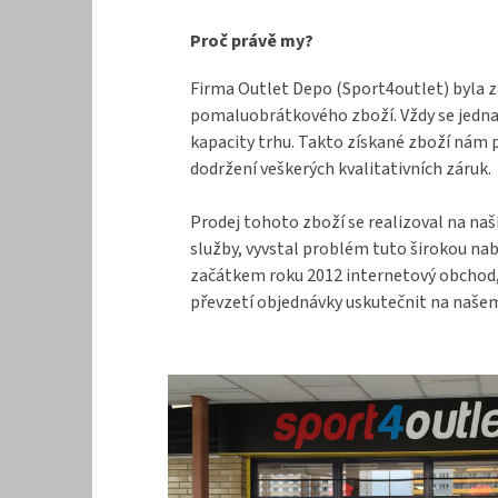
a
Proč právě my?
t
í
Firma Outlet Depo (Sport4outlet) byla z
pomaluobrátkového zboží. Vždy se jednal
kapacity trhu. Takto získané zboží nám 
dodržení veškerých kvalitativních záruk.
Prodej tohoto zboží se realizoval na naš
služby, vyvstal problém tuto širokou na
začátkem roku 2012 internetový obchod, k
převzetí objednávky uskutečnit na našem