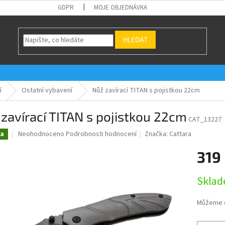
GDPR
MOJE OBJEDNÁVKA
HLEDAT
í
Ostatní vybavení
Nůž zavírací TITAN s pojistkou 22cm
zavírací TITAN s pojistkou 22cm
CAT_13227
Průměrné
Neohodnoceno
Podrobnosti hodnocení
Značka:
Cattara
ka
hodnocení
produktu
319
je
0,0
Měrná
Skla
z
cena:
5
hvězdiček.
Můžeme d