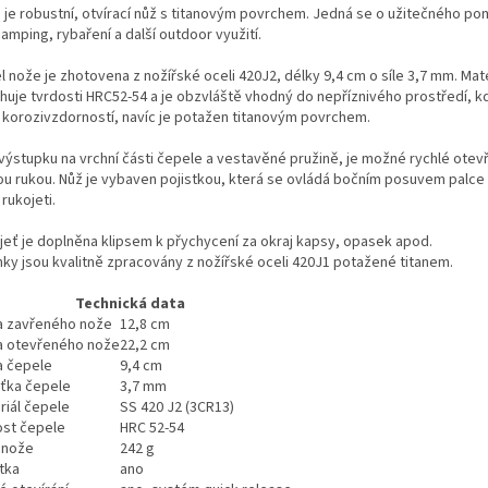
n je robustní, otvírací nůž s titanovým povrchem. Jedná se o užitečného p
amping, rybaření a další outdoor využití.
 nože je zhotovena z nožířské oceli 420J2, délky 9,4 cm o síle 3,7 mm. Mate
huje tvrdosti HRC52-54 a je obzvláště vhodný do nepříznivého prostředí, k
 korozivzdorností, navíc je potažen titanovým povrchem.
 výstupku na vrchní části čepele a vestavěné pružině, je možné rychlé otev
ou rukou. Nůž je vybaven pojistkou, která se ovládá bočním posuvem palce
 rukojeti.
jeť je doplněna klipsem k přychycení za okraj kapsy, opasek apod.
nky jsou kvalitně zpracovány z nožířské oceli 420J1 potažené titanem.
Technická data
a zavřeného nože
12,8 cm
a otevřeného nože
22,2 cm
a čepele
9,4 cm
šťka čepele
3,7 mm
riál čepele
SS 420 J2 (3CR13)
ost čepele
HRC 52-54
 nože
242 g
tka
ano