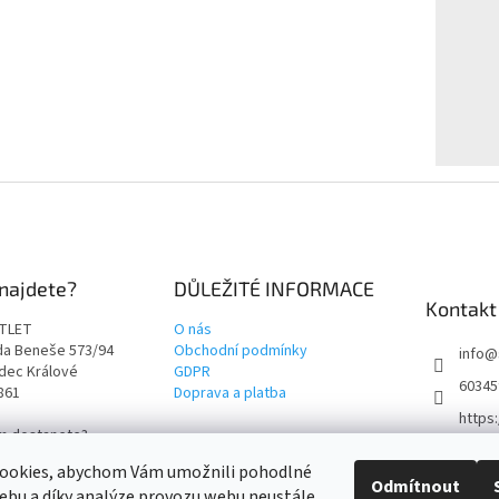
najdete?
DŮLEŽITÉ INFORMACE
Kontakt
TLET
O nás
rda Beneše 573/94
Obchodní podmínky
info
@
adec Králové
GDPR
60345
9861
Doprava a platba
https
ám dostanete?
t4outl
i cestu!
ookies, abychom Vám umožnili pohodlné
Odmítnout
ebu a díky analýze provozu webu neustále