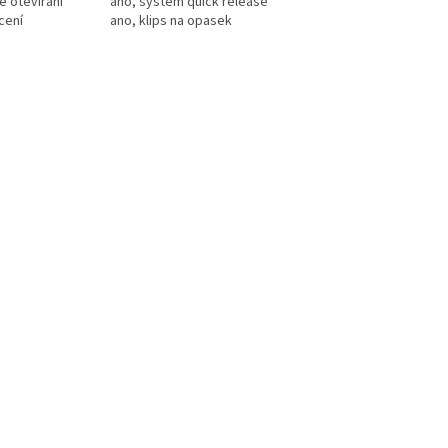
é otevírání
ano, systém quick release
cení
ano, klips na opasek