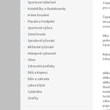
Sportovní oblečení
Tita
pro c
Koloběžky a Skateboardy
In-line bruslení
Čepel
Plavání a Potápění
dosa
svou
Sportovní výživa
Zimní brusle
Díky
jedn
Sjezdové lyžování
části
Běžecké lyžování
Hokejové vybavení
Ruko
Stře
Obuv
Zdravotní potřeby
Děti a Kojenci
délk
délk
Dům a zahrada
délk
Lahve EQUA
tlou
mate
Cyklistika
tvrd
Značky
váha
pojis