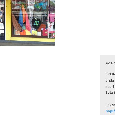
Kde 
SPO
třída
500 1
tel.:
Jak s
naplá