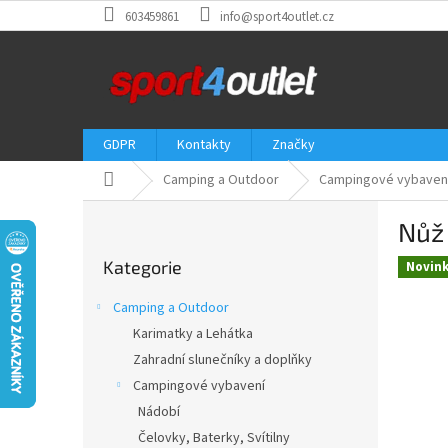
Přejít
603459861
info@sport4outlet.cz
na
obsah
GDPR
Kontakty
Značky
Domů
Camping a Outdoor
Campingové vybaven
P
Nůž 
o
Přeskočit
s
Kategorie
kategorie
Novin
t
r
Camping a Outdoor
a
Karimatky a Lehátka
n
Zahradní slunečníky a doplňky
n
í
Campingové vybavení
p
Nádobí
a
Čelovky, Baterky, Svítilny