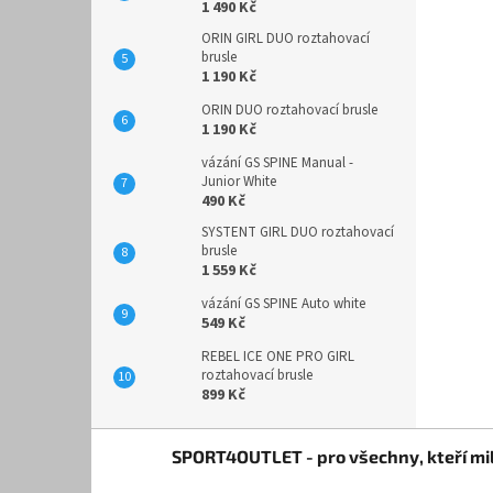
1 490 Kč
ORIN GIRL DUO roztahovací
brusle
1 190 Kč
ORIN DUO roztahovací brusle
1 190 Kč
vázání GS SPINE Manual -
Junior White
490 Kč
SYSTENT GIRL DUO roztahovací
brusle
1 559 Kč
vázání GS SPINE Auto white
549 Kč
REBEL ICE ONE PRO GIRL
roztahovací brusle
899 Kč
Z
SPORT4OUTLET - pro všechny, kteří mil
á
p