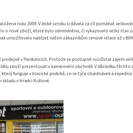
aložena roku 2009. V době vzniku si dávala za cíl pomáhat velkoo
o o nové zboží, které bylo odmódněno, či vykazovalo velký stav 
pak umožňovalo nabízet našim zákazníkům cenové relace až s 80% s
í prodejně v Pardubicích. Protože se postupně rozrůstal zájem ve
bídku zboží prezentovat v kamenném obchodě. V důsledku těchto s
terý funguje v klasické podobě, co se týče objednávek a expedice 
 skladu v Hradci Králové.