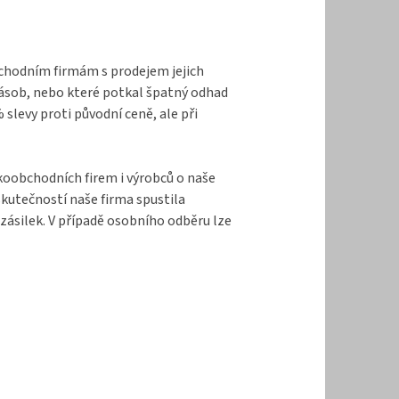
bchodním firmám s prodejem jejich
zásob, nebo které potkal špatný odhad
levy proti původní ceně, ale při
lkoobchodních firem i výrobců o naše
kutečností naše firma spustila
zásilek. V případě osobního odběru lze