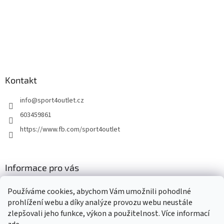
Kontakt
info
@
sport4outlet.cz
603459861
https://www.fb.com/sport4outlet
Informace pro vás
GDPR
Používáme cookies, abychom Vám umožnili pohodlné
Moje objednávka
prohlížení webu a díky analýze provozu webu neustále
zlepšovali jeho funkce, výkon a použitelnost. Více informací