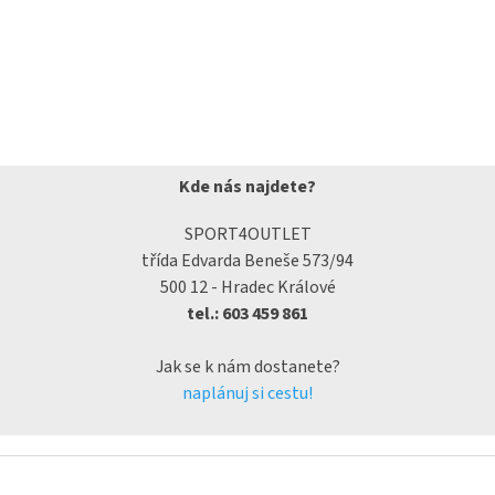
Kde nás najdete?
SPORT4OUTLET
třída Edvarda Beneše 573/94
500 12 - Hradec Králové
tel.: 603 459 861
Jak se k nám dostanete?
naplánuj si cestu!