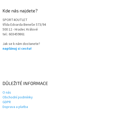
Kde nás najdete?
SPORT4OUTLET
třída Edvarda Beneše 573/94
500 12 - Hradec Králové
tel.: 603459861
Jak se k nám dostanete?
naplánuj si cestu!
DŮLEŽITÉ INFORMACE
O nás
Obchodní podmínky
GDPR
Doprava a platba