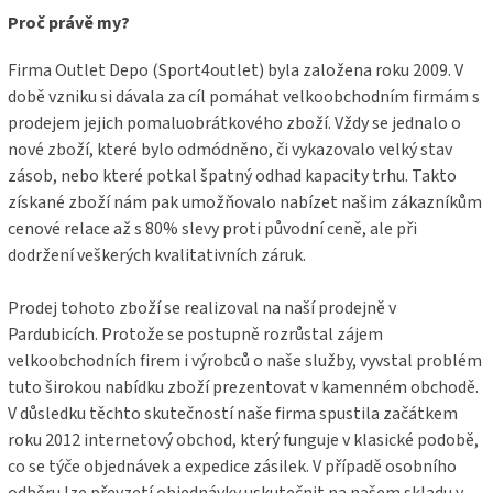
a
Proč právě my?
t
í
Firma Outlet Depo (Sport4outlet) byla založena roku 2009. V
době vzniku si dávala za cíl pomáhat velkoobchodním firmám s
prodejem jejich pomaluobrátkového zboží. Vždy se jednalo o
nové zboží, které bylo odmódněno, či vykazovalo velký stav
zásob, nebo které potkal špatný odhad kapacity trhu. Takto
získané zboží nám pak umožňovalo nabízet našim zákazníkům
cenové relace až s 80% slevy proti původní ceně, ale při
dodržení veškerých kvalitativních záruk.
Prodej tohoto zboží se realizoval na naší prodejně v
Pardubicích. Protože se postupně rozrůstal zájem
velkoobchodních firem i výrobců o naše služby, vyvstal problém
tuto širokou nabídku zboží prezentovat v kamenném obchodě.
V důsledku těchto skutečností naše firma spustila začátkem
roku 2012 internetový obchod, který funguje v klasické podobě,
co se týče objednávek a expedice zásilek. V případě osobního
odběru lze převzetí objednávky uskutečnit na našem skladu v