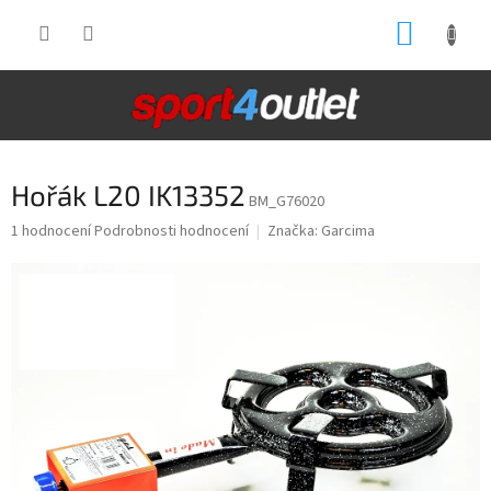
Přejít
NÁKUP
na
obsah
KOŠÍK
Hořák L20 IK13352
BM_G76020
Průměrné
1 hodnocení
Podrobnosti hodnocení
Značka:
Garcima
hodnocení
produktu
je
5,0
z
5
hvězdiček.