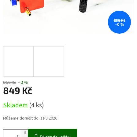
856 Kč
–0 %
856 Kč
–0 %
849 Kč
Měrná
Skladem
(4 ks)
cena:
Můžeme doručit do:
11.8.2026
Přidat do košíku