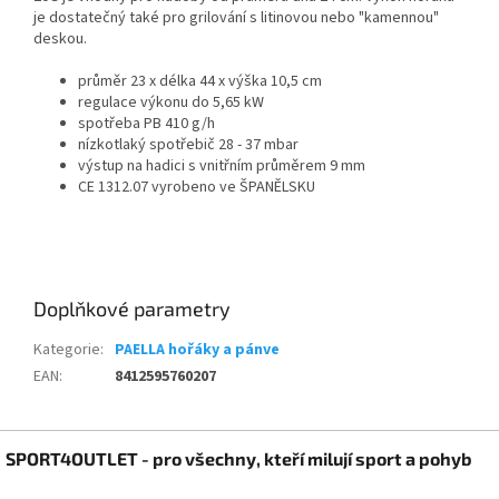
je dostatečný také pro grilování s litinovou nebo "kamennou"
deskou.
průměr 23 x délka 44 x výška 10,5 cm
regulace výkonu do 5,65 kW
spotřeba PB 410 g/h
nízkotlaký spotřebič 28 - 37 mbar
výstup na hadici s vnitřním průměrem 9 mm
CE 1312.07 vyrobeno ve ŠPANĚLSKU
Doplňkové parametry
Kategorie
:
PAELLA hořáky a pánve
EAN
:
8412595760207
Z
SPORT4OUTLET - pro všechny, kteří milují sport a pohyb
á
p