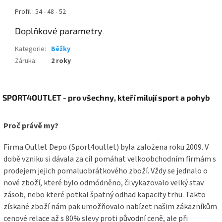
Profil : 54 - 48 - 52
Doplňkové parametry
Kategorie
:
Běžky
Záruka
:
2 roky
Z
SPORT4OUTLET - pro všechny, kteří milují sport a pohyb
á
p
a
Proč právě my?
t
í
Firma Outlet Depo (Sport4outlet) byla založena roku 2009. V
době vzniku si dávala za cíl pomáhat velkoobchodním firmám s
prodejem jejich pomaluobrátkového zboží. Vždy se jednalo o
nové zboží, které bylo odmódněno, či vykazovalo velký stav
zásob, nebo které potkal špatný odhad kapacity trhu. Takto
získané zboží nám pak umožňovalo nabízet našim zákazníkům
cenové relace až s 80% slevy proti původní ceně, ale při