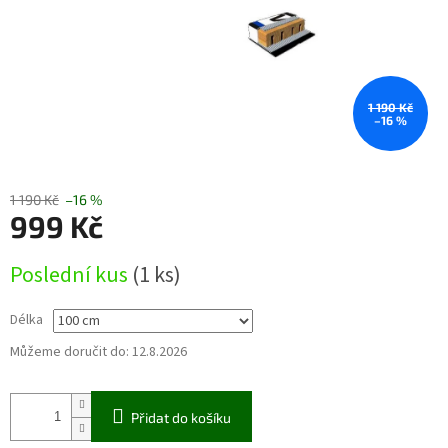
1 190 Kč
–16 %
1 190 Kč
–16 %
999 Kč
Měrná
Poslední kus
(1 ks)
cena:
Délka
Můžeme doručit do:
12.8.2026
Přidat do košíku