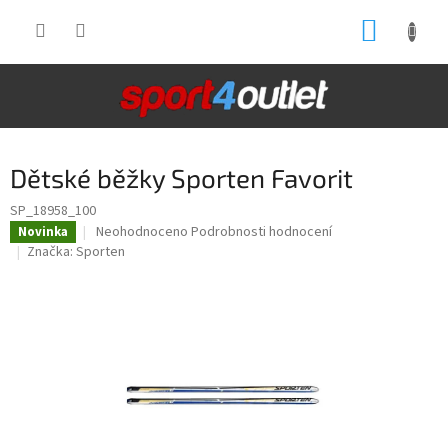
Přejít
NÁKUP
na
obsah
KOŠÍK
Dětské běžky Sporten Favorit
SP_18958_100
Průměrné
Neohodnoceno
Podrobnosti hodnocení
Novinka
hodnocení
Značka:
Sporten
produktu
je
0,0
z
5
hvězdiček.