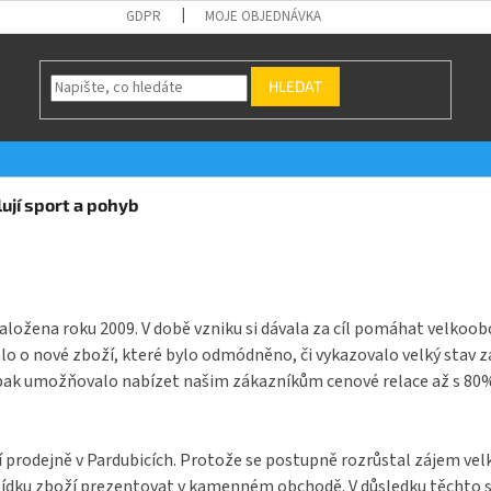
GDPR
MOJE OBJEDNÁVKA
HLEDAT
ují sport a pohyb
aložena roku 2009. V době vzniku si dávala za cíl pomáhat velkoo
o o nové zboží, které bylo odmódněno, či vykazovalo velký stav 
pak umožňovalo nabízet našim zákazníkům cenové relace až s 80% s
í prodejně v Pardubicích. Protože se postupně rozrůstal zájem ve
bídku zboží prezentovat v kamenném obchodě. V důsledku těchto s