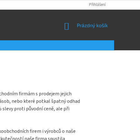
Přihlášení
NÁKUPNÍ
Prázdný košík
KOŠÍK
bchodním firmám s prodejem jejich
zásob, nebo které potkal špatný odhad
levy proti původní ceně, ale při
lkoobchodních firem i výrobců o naše
kutečností naše firma spustila