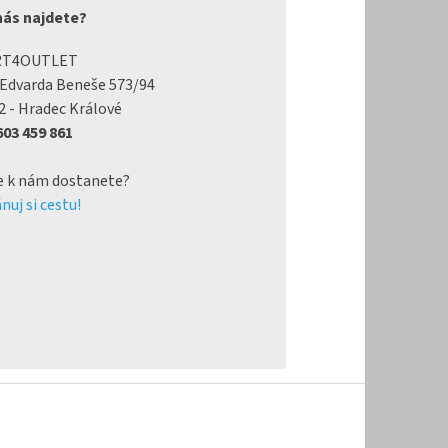
nás najdete?
RT4OUTLET
 Edvarda Beneše 573/94
2 - Hradec Králové
 603 459 861
e k nám dostanete?
nuj si cestu!