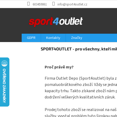
Přejít
603459861
info@sport4outlet.cz
na
obsah
GDPR
Kontakty
Značky
Z
SPORT4OUTLET - pro všechny, kteří mil
á
p
a
Proč právě my?
t
í
Firma Outlet Depo (Sport4outlet) byla z
pomaluobrátkového zboží. Vždy se jednal
kapacity trhu. Takto získané zboží nám 
dodržení veškerých kvalitativních záruk.
Prodej tohoto zboží se realizoval na naš
služby, vyvstal problém tuto širokou na