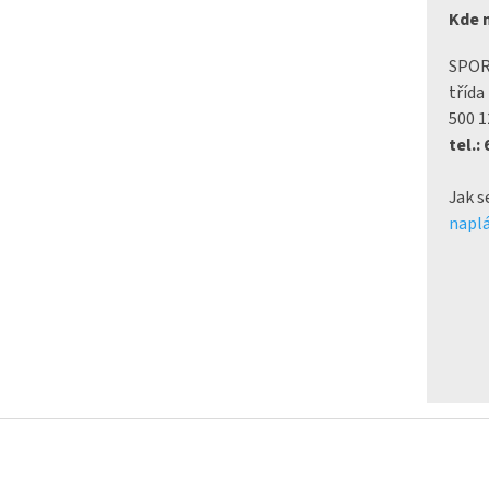
Kde 
SPO
třída
500 1
tel.:
Jak s
naplá