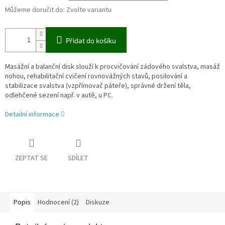
Můžeme doručit do:
Zvolte variantu
Přidat do košíku
Masážní a balanční disk slouží k procvičování zádového svalstva, masáž
nohou, rehabilitační cvičení rovnovážných stavů, posilování a
stabilizace svalstva (vzpřímovač páteře), správné držení těla,
odlehčené sezení např. v autě, u PC.
Detailní informace
ZEPTAT SE
SDÍLET
Popis
Hodnocení (2)
Diskuze