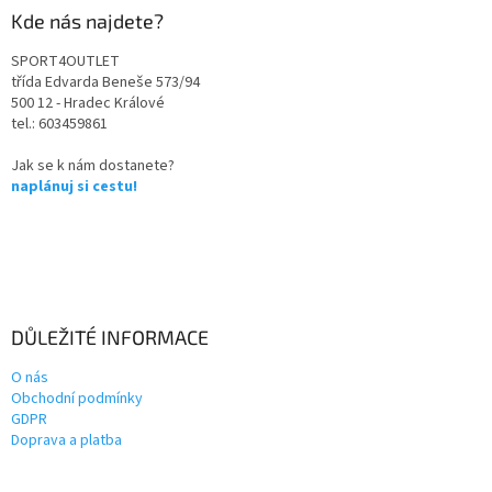
Kde nás najdete?
SPORT4OUTLET
třída Edvarda Beneše 573/94
500 12 - Hradec Králové
tel.: 603459861
Jak se k nám dostanete?
naplánuj si cestu!
DŮLEŽITÉ INFORMACE
O nás
Obchodní podmínky
GDPR
Doprava a platba