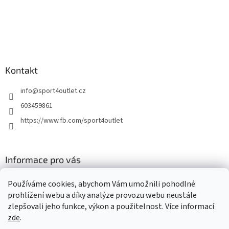
Kontakt
info
@
sport4outlet.cz
603459861
https://www.fb.com/sport4outlet
Informace pro vás
GDPR
Používáme cookies, abychom Vám umožnili pohodlné
Moje objednávka
prohlížení webu a díky analýze provozu webu neustále
zlepšovali jeho funkce, výkon a použitelnost. Více informací
zde
.