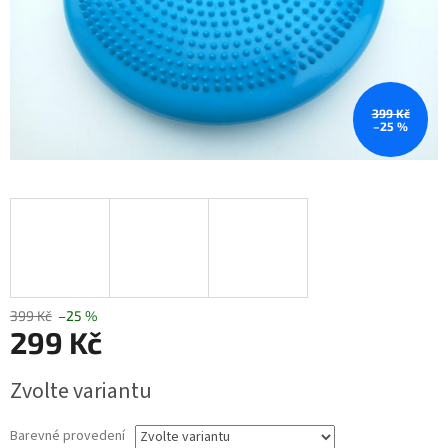
399 Kč
–25 %
399 Kč
–25 %
299 Kč
Měrná
Zvolte variantu
cena:
Barevné provedení