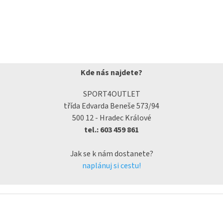
Kde nás najdete?
SPORT4OUTLET
třída Edvarda Beneše 573/94
500 12 - Hradec Králové
tel.: 603 459 861
Jak se k nám dostanete?
naplánuj si cestu!