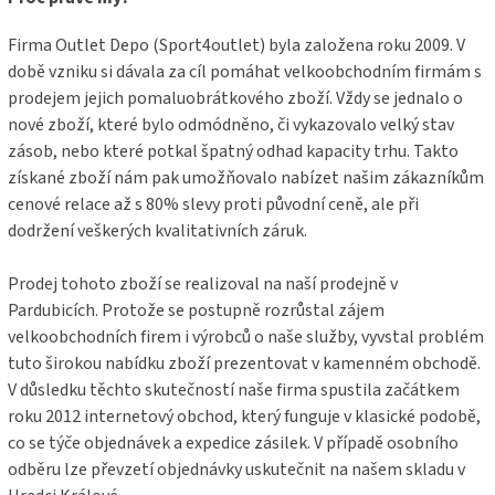
t
í
Firma Outlet Depo (Sport4outlet) byla založena roku 2009. V
době vzniku si dávala za cíl pomáhat velkoobchodním firmám s
prodejem jejich pomaluobrátkového zboží. Vždy se jednalo o
nové zboží, které bylo odmódněno, či vykazovalo velký stav
zásob, nebo které potkal špatný odhad kapacity trhu. Takto
získané zboží nám pak umožňovalo nabízet našim zákazníkům
cenové relace až s 80% slevy proti původní ceně, ale při
dodržení veškerých kvalitativních záruk.
Prodej tohoto zboží se realizoval na naší prodejně v
Pardubicích. Protože se postupně rozrůstal zájem
velkoobchodních firem i výrobců o naše služby, vyvstal problém
tuto širokou nabídku zboží prezentovat v kamenném obchodě.
V důsledku těchto skutečností naše firma spustila začátkem
roku 2012 internetový obchod, který funguje v klasické podobě,
co se týče objednávek a expedice zásilek. V případě osobního
odběru lze převzetí objednávky uskutečnit na našem skladu v