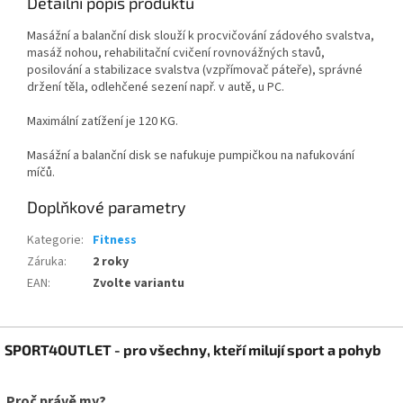
Detailní popis produktu
Masážní a balanční disk slouží k procvičování zádového svalstva,
masáž nohou, rehabilitační cvičení rovnovážných stavů,
posilování a stabilizace svalstva (vzpřímovač páteře), správné
držení těla, odlehčené sezení např. v autě, u PC.
Maximální zatížení je 120 KG.
Masážní a balanční disk se nafukuje pumpičkou na nafukování
míčů.
Doplňkové parametry
Kategorie
:
Fitness
Záruka
:
2 roky
EAN
:
Zvolte variantu
Z
SPORT4OUTLET - pro všechny, kteří milují sport a pohyb
á
p
a
Proč právě my?