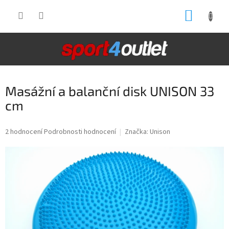
Přejít
NÁKUP
na
obsah
KOŠÍK
Masážní a balanční disk UNISON 33
cm
Průměrné
2 hodnocení
Podrobnosti hodnocení
Značka:
Unison
hodnocení
produktu
je
5,0
z
5
hvězdiček.