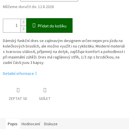
Můžeme doručit do:
12.8.2026
Přidat do košíku
Dámský funkční dres se zajímavým designem určen nejen pro jízdu na
kolečkových bruslích, ale možno využít i na cyklistiku. Moderní materiál
s tvarovou stálostí, příjemný na dotyk, zajišťuje komfort a pohodlnost i
při maximální zátěži. Dres má raglánový střih, 1/3 zip s brzdičkou, na
zadní části jsou 3 kapsy.
Detailní informace
ZEPTAT SE
SDÍLET
Popis
Hodnocení
Diskuze