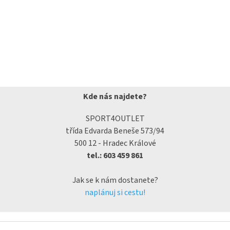
Kde nás najdete?
SPORT4OUTLET
třída Edvarda Beneše 573/94
500 12 - Hradec Králové
tel.: 603 459 861
Jak se k nám dostanete?
naplánuj si cestu!