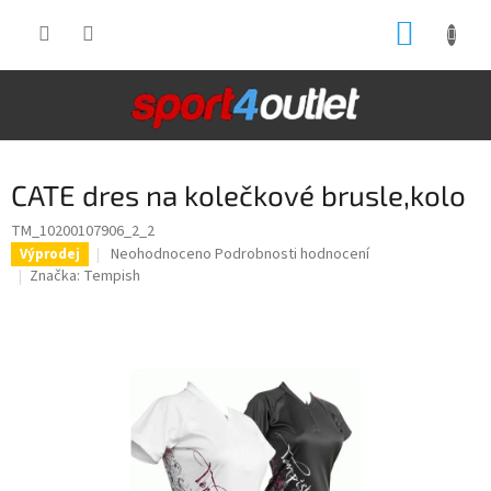
Přejít
NÁKUP
na
obsah
KOŠÍK
CATE dres na kolečkové brusle,kolo
TM_10200107906_2_2
Průměrné
Neohodnoceno
Podrobnosti hodnocení
Výprodej
hodnocení
Značka:
Tempish
produktu
je
0,0
z
5
hvězdiček.