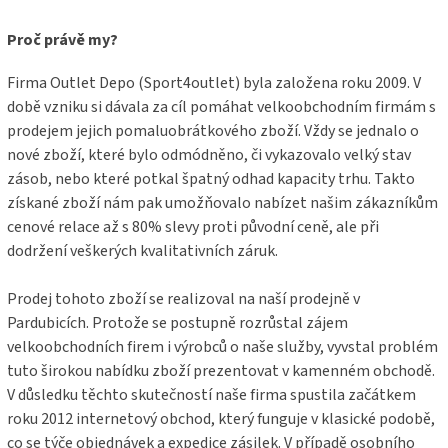
p
a
Proč právě my?
t
í
Firma Outlet Depo (Sport4outlet) byla založena roku 2009. V
době vzniku si dávala za cíl pomáhat velkoobchodním firmám s
prodejem jejich pomaluobrátkového zboží. Vždy se jednalo o
nové zboží, které bylo odmódněno, či vykazovalo velký stav
zásob, nebo které potkal špatný odhad kapacity trhu. Takto
získané zboží nám pak umožňovalo nabízet našim zákazníkům
cenové relace až s 80% slevy proti původní ceně, ale při
dodržení veškerých kvalitativních záruk.
Prodej tohoto zboží se realizoval na naší prodejně v
Pardubicích. Protože se postupně rozrůstal zájem
velkoobchodních firem i výrobců o naše služby, vyvstal problém
tuto širokou nabídku zboží prezentovat v kamenném obchodě.
V důsledku těchto skutečností naše firma spustila začátkem
roku 2012 internetový obchod, který funguje v klasické podobě,
co se týče objednávek a expedice zásilek. V případě osobního