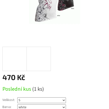
470 Kč
Měrná
Poslední kus
(1 ks)
cena:
Velikost:
Barva: