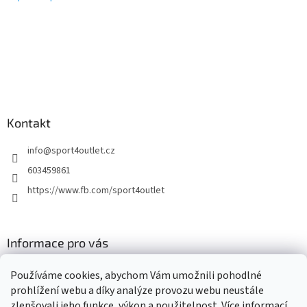
Kontakt
info
@
sport4outlet.cz
603459861
https://www.fb.com/sport4outlet
Informace pro vás
GDPR
Používáme cookies, abychom Vám umožnili pohodlné
Moje objednávka
prohlížení webu a díky analýze provozu webu neustále
zlepšovali jeho funkce, výkon a použitelnost. Více informací