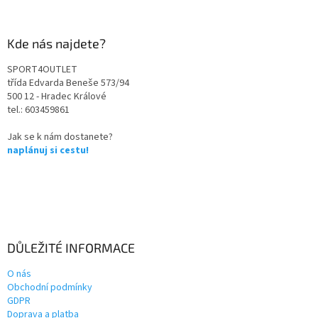
Kde nás najdete?
SPORT4OUTLET
třída Edvarda Beneše 573/94
500 12 - Hradec Králové
tel.: 603459861
Jak se k nám dostanete?
naplánuj si cestu!
DŮLEŽITÉ INFORMACE
O nás
Obchodní podmínky
GDPR
Doprava a platba