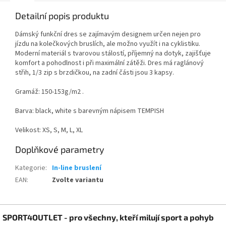
Detailní popis produktu
Dámský funkční dres se zajímavým designem určen nejen pro
jízdu na kolečkových bruslích, ale možno využít i na cyklistiku.
Moderní materiál s tvarovou stálostí, příjemný na dotyk, zajišťuje
komfort a pohodlnost i při maximální zátěži. Dres má raglánový
střih, 1/3 zip s brzdičkou, na zadní části jsou 3 kapsy.
Gramáž: 150-153g/m2 .
Barva: black, white s barevným nápisem TEMPISH
Velikost: XS, S, M, L, XL
Doplňkové parametry
Kategorie
:
In-line bruslení
EAN
:
Zvolte variantu
Z
SPORT4OUTLET - pro všechny, kteří milují sport a pohyb
á