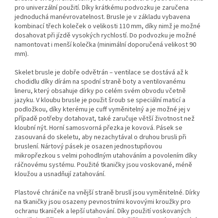
pro univerzální použití. Díky krátkému podvozku je zaručena
jednoduchá manévrovatelnost. Brusle je v základu vybavena
kombinací třech koleček o velikosti 110 mm, díky nimž je možné
dosahovat při jízdě vysokých rychlostí. Do podvozku je možné
namontovat i menší kolečka (minimální doporučená velikost 90
mm).
Skelet brusle je dobře odvětrán – ventilace se dostává až k
chodidlu díky dírám na spodní straně boty a ventilovanému
lineru, který obsahuje dírky po celém svém obvodu včetně
jazyku. V kloubu brusle je použit šroub se speciální maticí a
podložkou, díky kterému je cuff vyměnitelný a je možné jej v
případě potřeby dotahovat, také zaručuje větší životnost než
kloubní nýt. Horní samosvorná přezka je kovová. Pásek se
zasouvaná do skeletu, aby nezachytával o druhou brusli při
bruslení. Nártový pásek je osazen jednostupňovou
mikropřezkou s velmi pohodlným utahováním a povolením díky
ráčnovému systému. Použité tkaničky jsou voskované, méně
kloužou a usnadňují zatahování.
Plastové chrániče na vnější straně bruslí jsou vyměnitelné. Dírky
na tkaničky jsou osazeny pevnostními kovovými kroužky pro
ochranu tkaniček a lepší utahování. Díky použití voskovaných