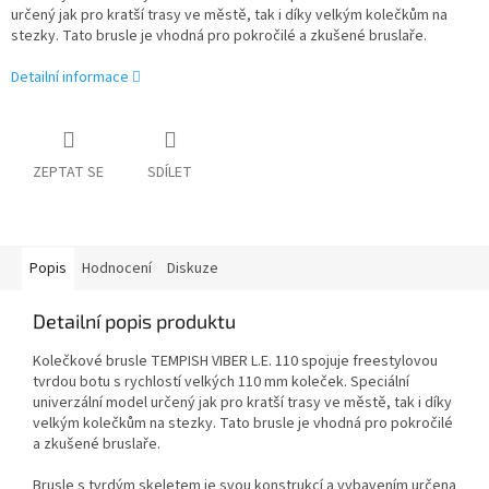
určený jak pro kratší trasy ve městě, tak i díky velkým kolečkům na
stezky. Tato brusle je vhodná pro pokročilé a zkušené bruslaře.
Detailní informace
ZEPTAT SE
SDÍLET
Popis
Hodnocení
Diskuze
Detailní popis produktu
Kolečkové brusle TEMPISH VIBER L.E. 110 spojuje freestylovou
tvrdou botu s rychlostí velkých 110 mm koleček. Speciální
univerzální model určený jak pro kratší trasy ve městě, tak i díky
velkým kolečkům na stezky. Tato brusle je vhodná pro pokročilé
a zkušené bruslaře.
Brusle s tvrdým skeletem je svou konstrukcí a vybavením určena