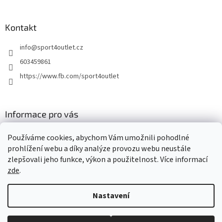
Kontakt
info
@
sport4outlet.cz
603459861
https://www.fb.com/sport4outlet
Informace pro vás
GDPR
Používáme cookies, abychom Vám umožnili pohodlné
Moje objednávka
prohlížení webu a díky analýze provozu webu neustále
zlepšovali jeho funkce, výkon a použitelnost. Více informací
zde
.
Vytvořil Shoptet
Nastavení
Copyright 2026
Sport4outlet
. Všechna práva vyhrazena.
Upravit