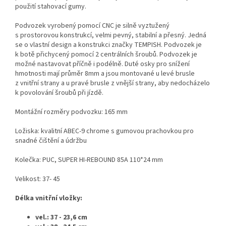
použití stahovací gumy.
Podvozek vyrobený pomocí CNC je silně vyztužený
s prostorovou konstrukcí, velmi pevný, stabilní a přesný. Jedná
se o vlastní design a konstrukci značky TEMPISH. Podvozek je
k botě přichycený pomocí 2 centrálních šroubů. Podvozek je
možné nastavovat příčně i podélně. Duté osky pro snížení
hmotnosti mají průměr 8mm a jsou montované u levé brusle
z vnitřní strany a u pravé brusle z vnější strany, aby nedocházelo
k povolování šroubů při jízdě.
Montážní rozměry podvozku: 165 mm
Ložiska: kvalitní ABEC-9 chrome s gumovou prachovkou pro
snadné čištění a údržbu
Kolečka: PUC, SUPER HI-REBOUND 85A 110*24 mm
Velikost: 37- 45
Délka vnitřní vložky:
vel.: 37 - 23,6 cm