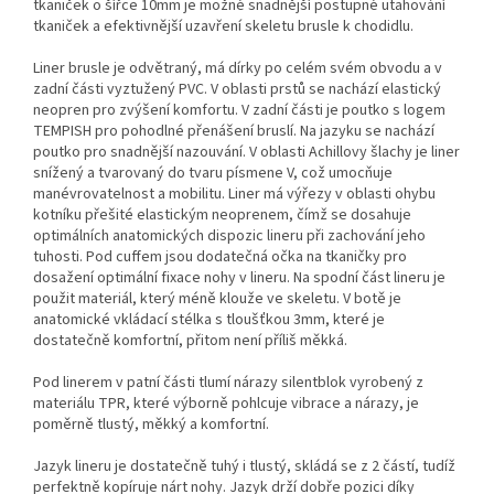
tkaniček o šířce 10mm je možné snadnější postupné utahování
tkaniček a efektivnější uzavření skeletu brusle k chodidlu.
Liner brusle je odvětraný, má dírky po celém svém obvodu a v
zadní části vyztužený PVC. V oblasti prstů se nachází elastický
neopren pro zvýšení komfortu. V zadní části je poutko s logem
TEMPISH pro pohodlné přenášení bruslí. Na jazyku se nachází
poutko pro snadnější nazouvání. V oblasti Achillovy šlachy je liner
snížený a tvarovaný do tvaru písmene V, což umocňuje
manévrovatelnost a mobilitu. Liner má výřezy v oblasti ohybu
kotníku přešité elastickým neoprenem, čímž se dosahuje
optimálních anatomických dispozic lineru při zachování jeho
tuhosti. Pod cuffem jsou dodatečná očka na tkaničky pro
dosažení optimální fixace nohy v lineru. Na spodní část lineru je
použit materiál, který méně klouže ve skeletu. V botě je
anatomické vkládací stélka s tloušťkou 3mm, které je
dostatečně komfortní, přitom není příliš měkká.
Pod linerem v patní části tlumí nárazy silentblok vyrobený z
materiálu TPR, které výborně pohlcuje vibrace a nárazy, je
poměrně tlustý, měkký a komfortní.
Jazyk lineru je dostatečně tuhý i tlustý, skládá se z 2 částí, tudíž
perfektně kopíruje nárt nohy. Jazyk drží dobře pozici díky