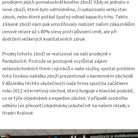
prodejem jejich pomaluobrátkového zboží. Vždy se jednalo o
nové zboží, které bylo odmódněno, či vykazovalo velký stav
zásob, nebo které potkal špatný odhad kapacity trhu. Takto
získané zboží nám pak umožňovalo nabízet našim zákazníkům
cenové relace až s 80% slevy proti původní ceně, ale při
dodržení veškerých kvalitativních záruk.
Prodej tohoto zboží se realizoval na naší prodejně v
Pardubicích. Protože se postupně rozrůstal zájem
velkoobchodních firem i výrobců o naše služby, vyvstal problém
tuto širokou nabídku zboží prezentovat v kamenném obchodě.
V důsledku těchto skutečností naše firma spustila začátkem
roku 2012 internetový obchod, který funguje v klasické podobě,
co se týče objednávek a expedice zásilek. V případě osobního
odběru lze převzetí objednávky uskutečnit na našem skladu v
Hradci Králové.