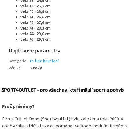
vel.: 38 - 24,5 cm
vel.: 39 - 25,2 cm
vel.: 40 - 25,9 cm
vel.: 41 - 26,6 cm
vel.: 42 - 27,6 cm
vel.: 43 - 28,3 cm
vel.: 44 - 29,0 cm
vel.: 45 - 29,7 cm
Doplňkové parametry
Kategorie
:
In-line bruslení
Záruka
:
2 roky
Z
SPORT4OUTLET - pro všechny, kteří milují sport a pohyb
á
p
a
Proč právě my?
t
í
Firma Outlet Depo (Sport4outlet) byla založena roku 2009. V
době vzniku si dávala za cíl pomáhat velkoobchodním firmám s