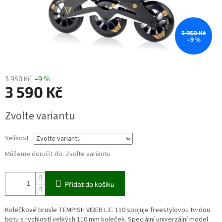
3 950 Kč
–9 %
3 950 Kč
–9 %
3 590 Kč
Měrná
Zvolte variantu
cena:
Velikost
Můžeme doručit do:
Zvolte variantu
Přidat do košíku
Kolečkové brusle TEMPISH VIBER L.E. 110 spojuje freestylovou tvrdou
botu s rychlostí velkých 110 mm koleček. Speciální univerzální model