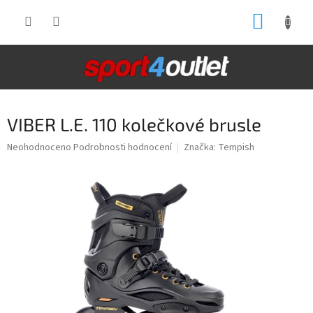
Přejít
NÁKUP
na
obsah
KOŠÍK
VIBER L.E. 110 kolečkové brusle
Průměrné
Neohodnoceno
Podrobnosti hodnocení
Značka:
Tempish
hodnocení
produktu
je
0,0
z
5
hvězdiček.