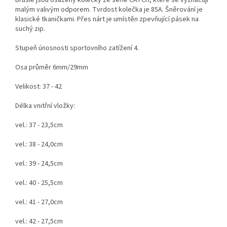
Brusle jsou osazeny kolečky ze serie CATCH, které se vyznačují
malým valivým odporem. Tvrdost kolečka je 85A. Šněrování je
klasické tkaničkami. Přes nárt je umístěn zpevňující pásek na
suchý zip.
Stupeň únosnosti sportovního zatížení 4.
Osa průměr 6mm/29mm
Velikost: 37 - 42
Délka vnitřní vložky:
vel.: 37 - 23,5cm
vel.: 38 - 24,0cm
vel.: 39 - 24,5cm
vel.: 40 - 25,5cm
vel.: 41 - 27,0cm
vel.: 42 - 27,5cm