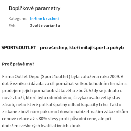
Doplňkové parametry
Kategorie
:
In-line bruslení
EAN
:
Zvolte variantu
Z
SPORT4OUTLET - pro všechny, kteří milují sport a pohyb
á
p
a
Proč právě my?
t
í
Firma Outlet Depo (Sport4outlet) byla založena roku 2009. V
době vzniku si dávala za cíl pomáhat velkoobchodním firmám s
prodejem jejich pomaluobrátkového zboží. Vždy se jednalo o
nové zboží, které bylo odmódněno, či vykazovalo velký stav
zásob, nebo které potkal špatný odhad kapacity trhu. Takto
získané zboží nám pak umožňovalo nabízet našim zákazníkům
cenové relace až s 80% slevy proti původní ceně, ale při
dodržení veškerých kvalitativních záruk.