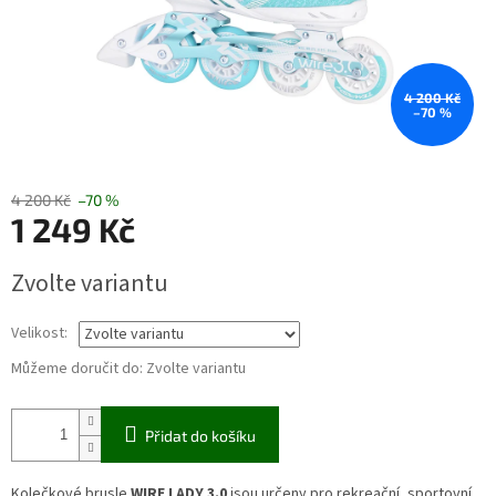
4 200 Kč
–70 %
4 200 Kč
–70 %
1 249 Kč
Měrná
Zvolte variantu
cena:
Velikost:
Můžeme doručit do:
Zvolte variantu
Přidat do košíku
Kolečkové brusle
WIRE LADY 3.0
jsou určeny pro rekreační, sportovní