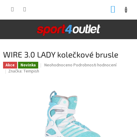
Přejít
NÁKUP
na
obsah
KOŠÍK
WIRE 3.0 LADY kolečkové brusle
Průměrné
Neohodnoceno
Podrobnosti hodnocení
Akce
Novinka
hodnocení
Značka:
Tempish
produktu
je
0,0
z
5
hvězdiček.