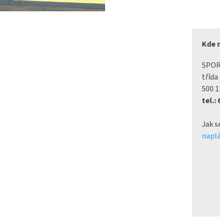
Kde 
SPO
třída
500 1
tel.:
Jak s
naplá