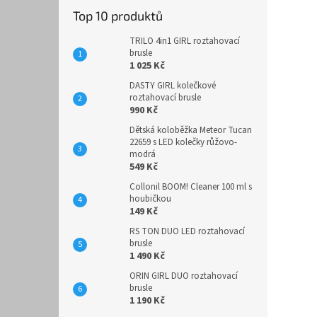
Top 10 produktů
TRILO 4in1 GIRL roztahovací
brusle
1 025 Kč
DASTY GIRL kolečkové
roztahovací brusle
990 Kč
Dětská koloběžka Meteor Tucan
22659 s LED kolečky růžovo-
modrá
549 Kč
Collonil BOOM! Cleaner 100 ml s
houbičkou
149 Kč
RS TON DUO LED roztahovací
brusle
1 490 Kč
ORIN GIRL DUO roztahovací
brusle
1 190 Kč