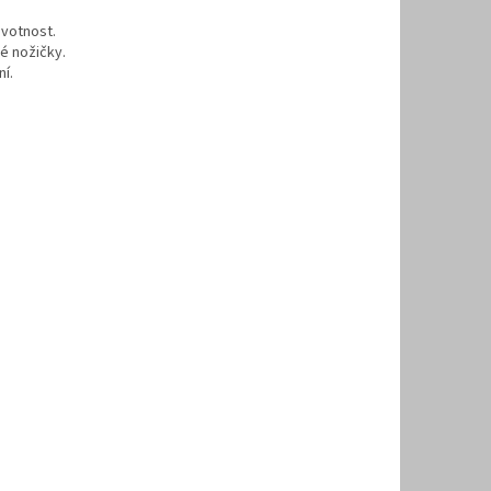
ivotnost.
vé nožičky.
ní.