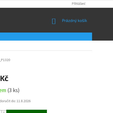
Přihlášení
NÁKUPNÍ
Prázdný košík
KOŠÍK
_P1320
 Kč
dem
(3 ks)
oručit do:
11.8.2026