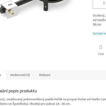
Ocelový, 
od Vaell
36 cm.
Detailní 
TISK
s
Hodnocení (3)
Diskuze
ailní popis produktu
ový, smaltovaný jednoventilový paella hořák na propan butan od Vaello C
obeno ve Španělsku). Vhodný pro pánve 24 - 36 cm.