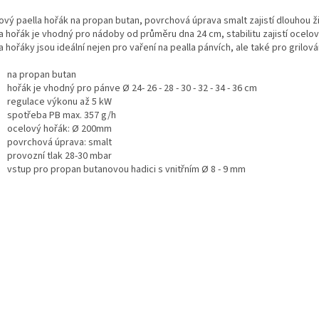
ový paella hořák na propan butan, povrchová úprava smalt zajistí dlouhou ž
a hořák je vhodný pro nádoby od průměru dna 24 cm, stabilitu zajistí ocelo
a hořáky jsou ideální nejen pro vaření na pealla pánvích, ale také pro grilová
na propan butan
hořák je vhodný pro pánve Ø 24- 26 - 28 - 30 - 32 - 34 - 36 cm
regulace výkonu až 5 kW
spotřeba PB max. 357 g/h
ocelový hořák: Ø 200mm
povrchová úprava: smalt
provozní tlak 28-30 mbar
vstup pro propan butanovou hadici s vnitřním Ø 8 - 9 mm