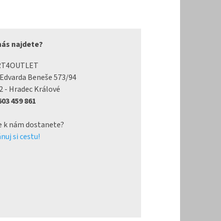
nás najdete?
RT4OUTLET
 Edvarda Beneše 573/94
2 - Hradec Králové
 603 459 861
e k nám dostanete?
nuj si cestu!