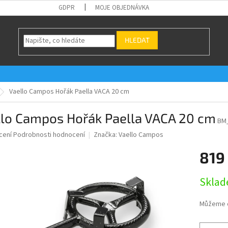
GDPR
MOJE OBJEDNÁVKA
HLEDAT
Vaello Campos Hořák Paella VACA 20 cm
llo Campos Hořák Paella VACA 20 cm
BM
né
cení
Podrobnosti hodnocení
Značka:
Vaello Campos
ní
819
u
Měrná
Skla
cena:
ek.
Můžeme d