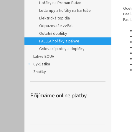
Hořáky na Propan-Butan
Ocel
Letlampy a hořáky na kartuše
Paell
Elektrická topidla
Paell
Odpuzovače zvířat
Ostatní doplňky
PAELLA hořáky a pánve
Grilovací plotny a doplňky
Lahve EQUA
Cyklistika
Značky
Přijímáme online platby