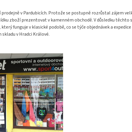
í prodejně v Pardubicích. Protože se postupně rozrůstal zájem ve
bídku zboží prezentovat v kamenném obchodě. V důsledku těchto s
terý funguje v klasické podobě, co se týče objednávek a expedice 
 skladu v Hradci Králové.