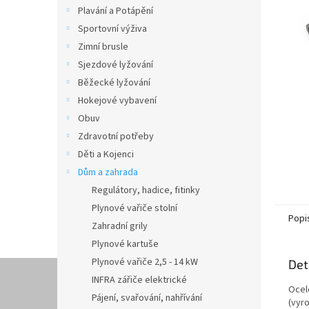
n
Plavání a Potápění
e
Sportovní výživa
l
Zimní brusle
Sjezdové lyžování
Běžecké lyžování
Hokejové vybavení
Obuv
Zdravotní potřeby
Děti a Kojenci
Dům a zahrada
Regulátory, hadice, fitinky
Plynové vařiče stolní
Popi
Zahradní grily
Plynové kartuše
Plynové vařiče 2,5 - 14 kW
Det
INFRA zářiče elektrické
Ocel
Pájení, svařování, nahřívání
(vyr