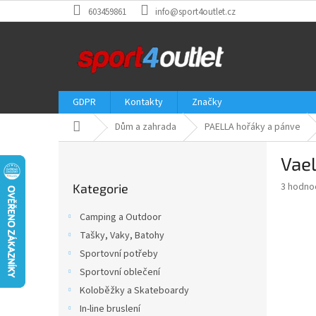
Přejít
603459861
info@sport4outlet.cz
na
obsah
GDPR
Kontakty
Značky
Domů
Dům a zahrada
PAELLA hořáky a pánve
P
Vae
o
Přeskočit
s
Průměr
3 hodno
Kategorie
kategorie
t
hodnoce
r
produkt
Camping a Outdoor
a
je
Tašky, Vaky, Batohy
5,0
n
z
Sportovní potřeby
n
5
í
Sportovní oblečení
hvězdič
p
Koloběžky a Skateboardy
a
In-line bruslení