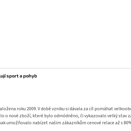
ují sport a pohyb
aložena roku 2009. V době vzniku si dávala za cíl pomáhat velkoo
o o nové zboží, které bylo odmódněno, či vykazovalo velký stav 
pak umožňovalo nabízet našim zákazníkům cenové relace až s 80% s