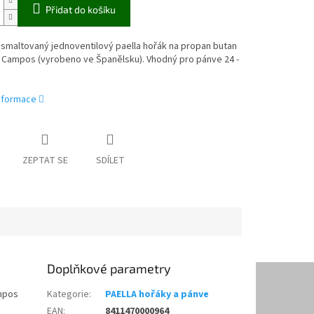
Přidat do košíku
smaltovaný jednoventilový paella hořák na propan butan
o Campos (vyrobeno ve Španělsku). Vhodný pro pánve 24 -
informace
ZEPTAT SE
SDÍLET
Doplňkové parametry
ampos
Kategorie
:
PAELLA hořáky a pánve
EAN
:
8411470000964