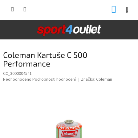
Přejít
NÁKUP
na
obsah
KOŠÍK
Coleman Kartuše C 500
Performance
CC_3000004541
Průměrné
Neohodnoceno
Podrobnosti hodnocení
Značka:
Coleman
hodnocení
produktu
je
0,0
z
5
hvězdiček.