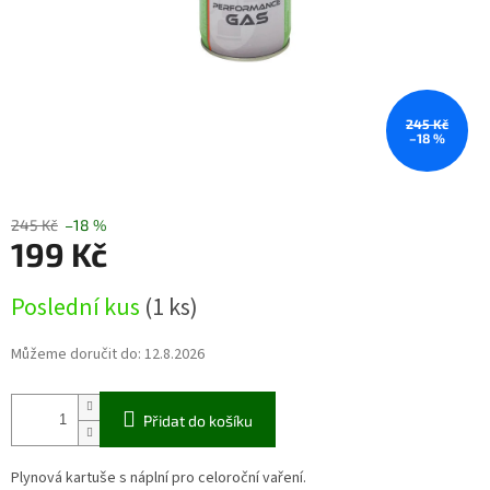
245 Kč
–18 %
245 Kč
–18 %
199 Kč
Měrná
Poslední kus
(1 ks)
cena:
Můžeme doručit do:
12.8.2026
Přidat do košíku
Plynová kartuše s náplní pro celoroční vaření.