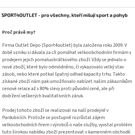
Z
SPORT4OUTLET - pro všechny, kteří milují sport a pohyb
á
p
a
Proč právě my?
t
í
Firma Outlet Depo (Sport4outlet) byla založena roku 2009. V
době vzniku si dávala za cíl pomáhat velkoobchodním firmám s
prodejem jejich pomaluobrátkového zboží. Vždy se jednalo o
nové zboží, které bylo odmódněno, či vykazovalo velký stav
zásob, nebo které potkal špatný odhad kapacity trhu. Takto
získané zboží nám pak umožňovalo nabízet našim zákazníkům
cenové relace až s 80% slevy proti původní ceně, ale při
dodržení veškerých kvalitativních záruk.
Prodej tohoto zboží se realizoval na naší prodejně v
Pardubicích. Protože se postupně rozrůstal zájem
velkoobchodních firem i výrobců o naše služby, vyvstal problém
tuto širokou nabídku zboží prezentovat v kamenném obchodě.