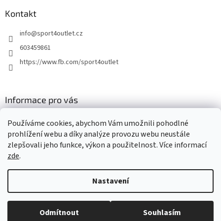
Kontakt
info
@
sport4outlet.cz
603459861
https://www.fb.com/sport4outlet
Informace pro vás
GDPR
Používáme cookies, abychom Vám umožnili pohodlné
Moje objednávka
prohlížení webu a díky analýze provozu webu neustále
zlepšovali jeho funkce, výkon a použitelnost. Více informací
zde
.
Vytvořil Shoptet
Nastavení
Copyright 2026
Sport4outlet
. Všechna práva vyhrazena.
Upravit
Odmítnout
Souhlasím
nastavení cookies