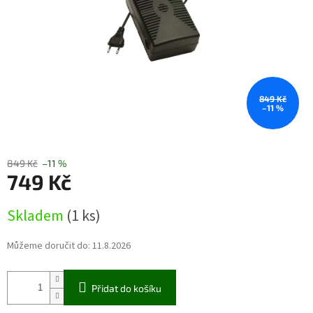
849 Kč
–11 %
849 Kč
–11 %
749 Kč
Měrná
Skladem
(1 ks)
cena:
Můžeme doručit do:
11.8.2026
Přidat do košíku