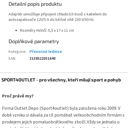
Detailní popis produktu
Adaptér umožňuje připojení chladicích boxů s kabelem do
autozapalovače 12V/5 A do běžné sítě 230 V/50 Hz.
Rozměry HxVxŠ: 5,5 x 17 x 11 cm
Doplňkové parametry
Kategorie
:
Přenosné lednice
EAN
:
3138522031640
Z
SPORT4OUTLET - pro všechny, kteří milují sport a pohyb
á
p
a
Proč právě my?
t
í
Firma Outlet Depo (Sport4outlet) byla založena roku 2009. V
době vzniku si dávala za cíl pomáhat velkoobchodním firmám s
prodejem jejich pomaluobrátkového zboží. Vždy se jednalo o