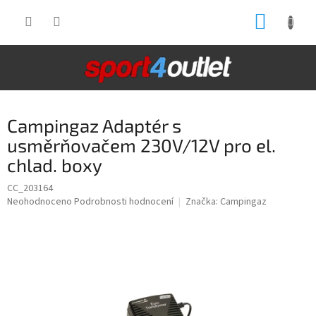
Přejít
NÁKUP
na
obsah
KOŠÍK
Campingaz Adaptér s
usměrňovačem 230V/12V pro el.
chlad. boxy
CC_203164
Průměrné
Neohodnoceno
Podrobnosti hodnocení
Značka:
Campingaz
hodnocení
produktu
je
0,0
z
5
hvězdiček.