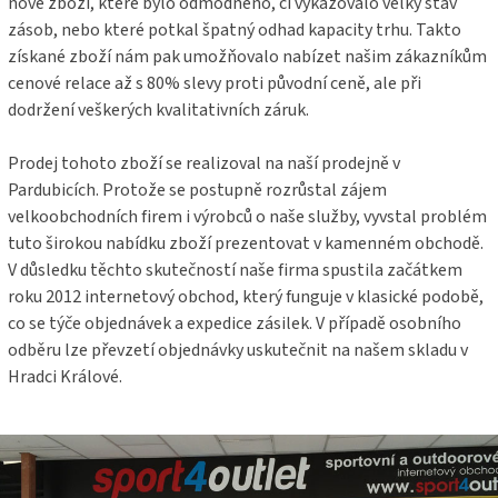
nové zboží, které bylo odmódněno, či vykazovalo velký stav
zásob, nebo které potkal špatný odhad kapacity trhu. Takto
získané zboží nám pak umožňovalo nabízet našim zákazníkům
cenové relace až s 80% slevy proti původní ceně, ale při
dodržení veškerých kvalitativních záruk.
Prodej tohoto zboží se realizoval na naší prodejně v
Pardubicích. Protože se postupně rozrůstal zájem
velkoobchodních firem i výrobců o naše služby, vyvstal problém
tuto širokou nabídku zboží prezentovat v kamenném obchodě.
V důsledku těchto skutečností naše firma spustila začátkem
roku 2012 internetový obchod, který funguje v klasické podobě,
co se týče objednávek a expedice zásilek. V případě osobního
odběru lze převzetí objednávky uskutečnit na našem skladu v
Hradci Králové.