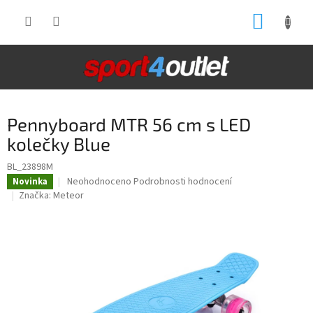
Přejít
NÁKUP
na
obsah
KOŠÍK
Pennyboard MTR 56 cm s LED
kolečky Blue
BL_23898M
Průměrné
Neohodnoceno
Podrobnosti hodnocení
Novinka
hodnocení
Značka:
Meteor
produktu
je
0,0
z
5
hvězdiček.