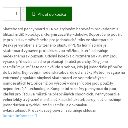
Přidat do košíku
Skateboard pennyboard MTR ve stylovém barevném provedením s
blikacími LED kolečky, s kterými zazáříte kdekoliv. Doporučené použití
je pro jízdu ve městě nebo pro jednoduché triky ve skateparcích.
Deska je vyrobena z tvrzeného plastu (PP). Na horní straně je
skateboard vybaven protiskluzovou mřížkou, která zabraňuje
nečekanému sklouznutí. Odolná kolečka o rozměru 60 x 45 mm jsou
vysoce přilnavá a snadno překonají i hrubší povrchy. Díky jeho
rozměrům jej můžete nosit všude s sebou, kdy jej jednoduše přibalíte
do batohu. Nejnovější model skateboardu od značky Meteor reaguje na
extrémně populární vinylový skateboard ze sedmdesátých a
osmdesátých let, přičemž při výrobě v dnešní době jsou použity
nejmodernější technologie. Kompaktní rozměry pennyboardu jsou
ideální pro jízdu ve městě na přeplněných chodnících. Pennyboard je
velmi lehký a výrazně menší než klasické skateboardy, což umožňuje
jednoduchou a rychlou změnu směru a dokonalou
ovladatelnost. Protiskluzový povrch zabraňuje sklouzn
Detailní informace