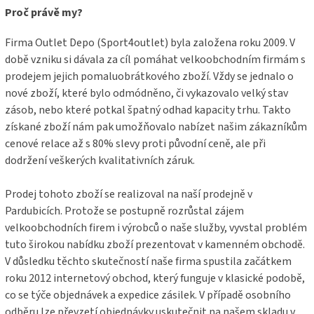
a
Proč právě my?
t
í
Firma Outlet Depo (Sport4outlet) byla založena roku 2009. V
době vzniku si dávala za cíl pomáhat velkoobchodním firmám s
prodejem jejich pomaluobrátkového zboží. Vždy se jednalo o
nové zboží, které bylo odmódněno, či vykazovalo velký stav
zásob, nebo které potkal špatný odhad kapacity trhu. Takto
získané zboží nám pak umožňovalo nabízet našim zákazníkům
cenové relace až s 80% slevy proti původní ceně, ale při
dodržení veškerých kvalitativních záruk.
Prodej tohoto zboží se realizoval na naší prodejně v
Pardubicích. Protože se postupně rozrůstal zájem
velkoobchodních firem i výrobců o naše služby, vyvstal problém
tuto širokou nabídku zboží prezentovat v kamenném obchodě.
V důsledku těchto skutečností naše firma spustila začátkem
roku 2012 internetový obchod, který funguje v klasické podobě,
co se týče objednávek a expedice zásilek. V případě osobního
odběru lze převzetí objednávky uskutečnit na našem skladu v