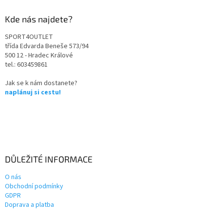
Kde nás najdete?
SPORT4OUTLET
třída Edvarda Beneše 573/94
500 12 - Hradec Králové
tel.: 603459861
Jak se k nám dostanete?
naplánuj si cestu!
DŮLEŽITÉ INFORMACE
O nás
Obchodní podmínky
GDPR
Doprava a platba