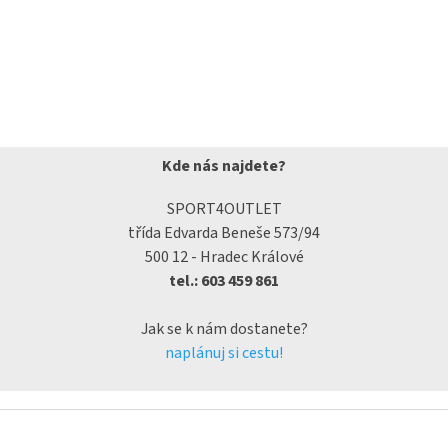
Kde nás najdete?
SPORT4OUTLET
třída Edvarda Beneše 573/94
500 12 - Hradec Králové
tel.: 603 459 861
Jak se k nám dostanete?
naplánuj si cestu!