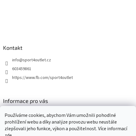
Kontakt
info
@
sport4outlet.cz
603459861
https://www.fb.com/sport4outlet
Informace pro vás
GDPR
Používáme cookies, abychom Vám umožnili pohodlné
Moje objednávka
prohlížení webu a díky analýze provozu webu neustále
zlepšovali jeho funkce, výkon a použitelnost. Více informací
zde
.