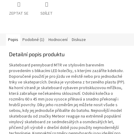
ZEPTAT SE
SDÍLET
Popis
Podobné (1)
Hodnocení
Diskuze
Detailní popis produktu
Skateboard pennyboard MTR ve stylovém barevném
provedením s blikacími LED kolečky, s kterými zazáříte kdekoliv.
Doporučené použití je pro jízdu ve městě nebo pro jednoduché
triky ve skateparcích. Deska je vyrobena z tvrzeného plastu (PP).
Na horní straně je skateboard vybaven protiskluzovou mřížkou,
která zabraňuje nečekanému sklouznutí. Odolná kolečka o
rozměru 60 x 45 mm jsou vysoce přilnavá a snadno překonají i
hrubší povrchy. Díky jeho rozměrům jej můžete nosit všude s
sebou, kdy jej jednoduše přibalíte do batohu. Nejnovější model
skateboardu od značky Meteor reaguje na extrémně populární
vinylový skateboard ze sedmdesátých a osmdesátých let,
přičemž při výrobě v dnešní době jsou použity nejmodernější
technologie. Kompaktní rozměry pennyboardu jsou ideální pro