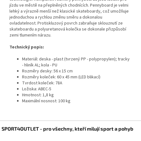
jízdu ve městě na přeplněných chodnících. Pennyboard je velmi
lehký a výrazně menší než klasické skateboardy, což umožňuje
jednoduchou a rychlou změnu směru a dokonalou
ovladatelnost. Protiskluzový povrch zabraňuje sklouznutí ze
skateboardu a polyuretanová kolečka se dokonale přizpůsobí
zemi tlumením nárazu.
Technický popis:
Materiál: deska - plast (tvrzený PP - polypropylen); tracky
- hliník AL; kola - PU
Rozměry desky: 56 x 15 cm
Rozměry koleček: 60 x 45 mm (LED blikací)
Tvrdost koleček: 78A
Ložiska: ABEC-5
Hmotnost: 1,8 kg
Maximální nosnost: 100 kg
Z
SPORT4OUTLET - pro všechny, kteří milují sport a pohyb
á
p