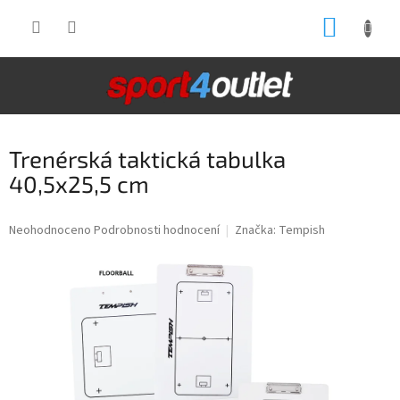
Přejít
NÁKUP
na
obsah
KOŠÍK
Trenérská taktická tabulka
40,5x25,5 cm
Průměrné
Neohodnoceno
Podrobnosti hodnocení
Značka:
Tempish
hodnocení
produktu
je
0,0
z
5
hvězdiček.