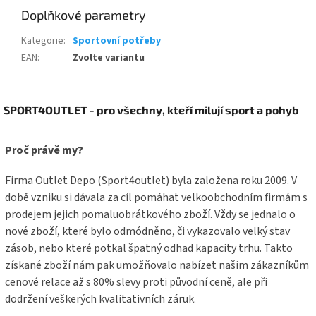
Doplňkové parametry
Kategorie
:
Sportovní potřeby
EAN
:
Zvolte variantu
Z
SPORT4OUTLET - pro všechny, kteří milují sport a pohyb
á
p
a
Proč právě my?
t
í
Firma Outlet Depo (Sport4outlet) byla založena roku 2009. V
době vzniku si dávala za cíl pomáhat velkoobchodním firmám s
prodejem jejich pomaluobrátkového zboží. Vždy se jednalo o
nové zboží, které bylo odmódněno, či vykazovalo velký stav
zásob, nebo které potkal špatný odhad kapacity trhu. Takto
získané zboží nám pak umožňovalo nabízet našim zákazníkům
cenové relace až s 80% slevy proti původní ceně, ale při
dodržení veškerých kvalitativních záruk.