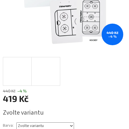
440 Kč
–4 %
440 Kč
–4 %
419 Kč
Měrná
Zvolte variantu
cena:
Barva: