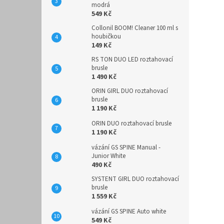
modrá
549 Kč
Collonil BOOM! Cleaner 100 ml s
houbičkou
149 Kč
RS TON DUO LED roztahovací
brusle
1 490 Kč
ORIN GIRL DUO roztahovací
brusle
1 190 Kč
ORIN DUO roztahovací brusle
1 190 Kč
vázání GS SPINE Manual -
Junior White
490 Kč
SYSTENT GIRL DUO roztahovací
brusle
1 559 Kč
vázání GS SPINE Auto white
549 Kč