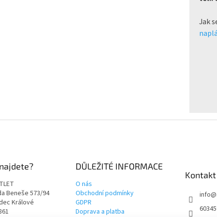
Jak s
naplá
najdete?
DŮLEŽITÉ INFORMACE
Kontakt
TLET
O nás
rda Beneše 573/94
Obchodní podmínky
info
@
adec Králové
GDPR
60345
9861
Doprava a platba