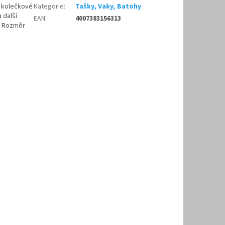
o kolečkové
Kategorie
:
Tašky, Vaky, Batohy
 další
EAN
:
4007383156313
e. Rozměr