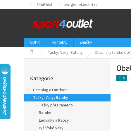
Přejít
603459861
info@sport4outlet.cz
na
obsah
GDPR
Kontakty
Značky
Domů
Tašky, Vaky, Batohy
Obal na lyžařské bo
P
Obal
o
Přeskočit
s
Kategorie
kategorie
Tip
t
r
Camping a Outdoor
a
Tašky, Vaky, Batohy
n
Tašky přes rameno
n
í
Batohy
p
Ledvinky a Kapsy
a
Lyžařské vaky