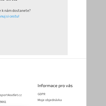
e k nám dostanete?
nuj si cestu!
Informace pro vás
GDPR
sport4outlet.cz
Moje objednávka
9861