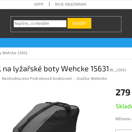
GDPR
MOJE OBJEDNÁVKA
HLEDAT
ty Wehcke 15631
 na lyžařské boty Wehcke 15631
BL_15631
Průměrné
Neohodnoceno
Podrobnosti hodnocení
Značka:
Wehncke
hodnocení
produktu
279
je
0,0
Měrná
Skla
z
cena:
5
hvězdiček.
Můžeme d