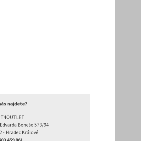
nás najdete?
RT4OUTLET
 Edvarda Beneše 573/94
2 - Hradec Králové
 603 459 861