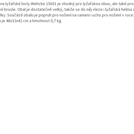
 na lyžařské boty Wehcke 15631 je vhodný pro lyžařskou obuv, ale také pr
ní brusle. Obal je dostatečně velký, takže se do něj vleze i lyžařská helma a
ňky. Součástí obalu je popruh pro nošení na rameni i ucho pro nošení v ruc
u je 48x32x42 cm a hmotnost 0,7 kg.