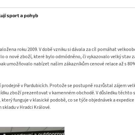
ují sport a pohyb
aložena roku 2009. V době vzniku si dávala za cíl pomáhat velkoo
o o nové zboží, které bylo odmódněno, či vykazovalo velký stav 
pak umožňovalo nabízet našim zákazníkům cenové relace až s 80% s
í prodejně v Pardubicích. Protože se postupně rozrůstal zájem ve
bídku zboží prezentovat v kamenném obchodě. V důsledku těchto s
terý funguje v klasické podobě, co se týče objednávek a expedice 
 skladu v Hradci Králové.