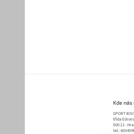
Kde nás 
SPORT4OU
třída Edva
500 12 - Hr
tel.: 60345