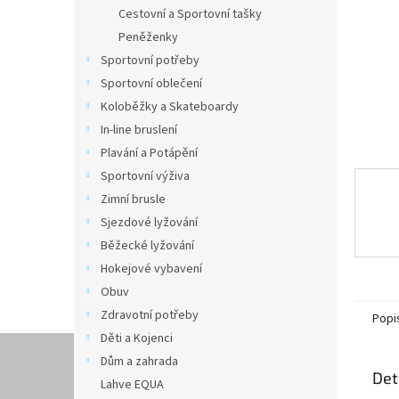
n
Cestovní a Sportovní tašky
e
Peněženky
l
Sportovní potřeby
Sportovní oblečení
Koloběžky a Skateboardy
In-line bruslení
Plavání a Potápění
Sportovní výživa
Zimní brusle
Sjezdové lyžování
Běžecké lyžování
Hokejové vybavení
Obuv
Zdravotní potřeby
Popi
Děti a Kojenci
Dům a zahrada
Det
Lahve EQUA