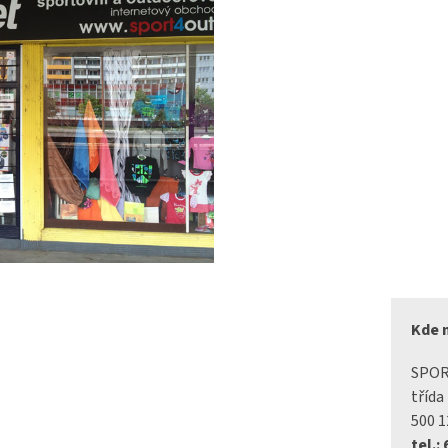
Kde 
SPO
třída
500 1
tel.: