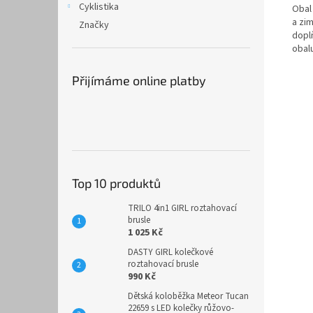
Cyklistika
Obal
a zim
Značky
dopl
obal
Přijímáme online platby
Top 10 produktů
TRILO 4in1 GIRL roztahovací
brusle
1 025 Kč
DASTY GIRL kolečkové
roztahovací brusle
990 Kč
Dětská koloběžka Meteor Tucan
22659 s LED kolečky růžovo-