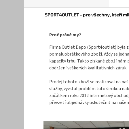
Z
SPORT4OUTLET - pro všechny, kteří mil
á
p
a
Proč právě my?
t
í
Firma Outlet Depo (Sport4outlet) byla z
pomaluobrátkového zboží. Vždy se jednal
kapacity trhu. Takto získané zboží nám 
dodržení veškerých kvalitativních záruk.
Prodej tohoto zboží se realizoval na naš
služby, vyvstal problém tuto širokou na
začátkem roku 2012 internetový obchod, k
převzetí objednávky uskutečnit na našem