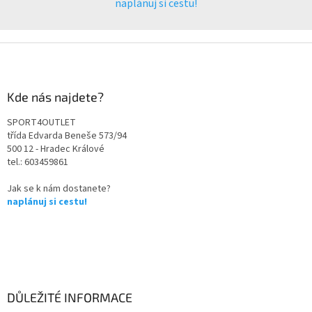
naplánuj si cestu!
Kde nás najdete?
SPORT4OUTLET
třída Edvarda Beneše 573/94
500 12 - Hradec Králové
tel.: 603459861
Jak se k nám dostanete?
naplánuj si cestu!
DŮLEŽITÉ INFORMACE