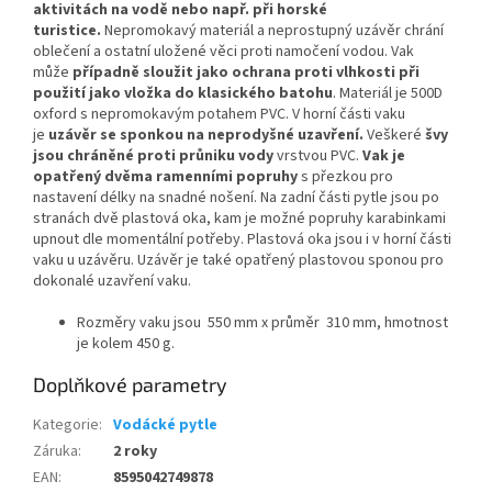
aktivitách na vodě nebo např. při horské
turistice.
Nepromokavý materiál a neprostupný uzávěr chrání
oblečení a ostatní uložené věci proti namočení vodou. Vak
může
případně sloužit jako ochrana proti vlhkosti při
použití jako vložka do klasického batohu
. Materiál je 500D
oxford s nepromokavým potahem PVC. V horní části vaku
je
uzávěr se sponkou na neprodyšné uzavření.
Veškeré
švy
jsou chráněné proti průniku vody
vrstvou PVC.
Vak je
opatřený dvěma ramenními popruhy
s přezkou pro
nastavení délky na snadné nošení. Na zadní části pytle jsou po
stranách dvě plastová oka, kam je možné popruhy karabinkami
upnout dle momentální potřeby. Plastová oka jsou i v horní části
vaku u uzávěru. Uzávěr je také opatřený plastovou sponou pro
dokonalé uzavření vaku.
Rozměry vaku jsou 550 mm x průměr 310 mm, hmotnost
je kolem 450 g.
Doplňkové parametry
Kategorie
:
Vodácké pytle
Záruka
:
2 roky
EAN
:
8595042749878