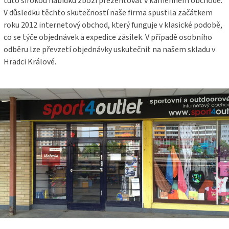
tuto širokou nabídku zboží prezentovat v kamenném obchodě.
V důsledku těchto skutečností naše firma spustila začátkem
roku 2012 internetový obchod, který funguje v klasické podobě,
co se týče objednávek a expedice zásilek. V případě osobního
odběru lze převzetí objednávky uskutečnit na našem skladu v
Hradci Králové.