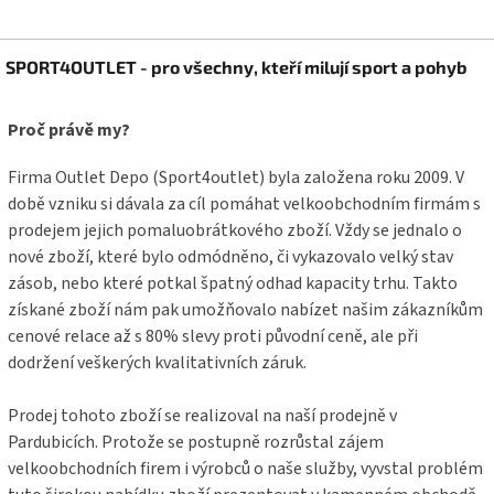
Z
SPORT4OUTLET - pro všechny, kteří milují sport a pohyb
á
p
a
Proč právě my?
t
í
Firma Outlet Depo (Sport4outlet) byla založena roku 2009. V
době vzniku si dávala za cíl pomáhat velkoobchodním firmám s
prodejem jejich pomaluobrátkového zboží. Vždy se jednalo o
nové zboží, které bylo odmódněno, či vykazovalo velký stav
zásob, nebo které potkal špatný odhad kapacity trhu. Takto
získané zboží nám pak umožňovalo nabízet našim zákazníkům
cenové relace až s 80% slevy proti původní ceně, ale při
dodržení veškerých kvalitativních záruk.
Prodej tohoto zboží se realizoval na naší prodejně v
Pardubicích. Protože se postupně rozrůstal zájem
velkoobchodních firem i výrobců o naše služby, vyvstal problém