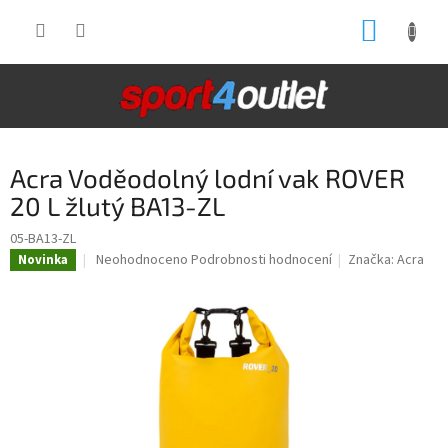
Přejít
NÁKUP
na
obsah
KOŠÍK
Acra Voděodolný lodní vak ROVER
20 L žlutý BA13-ZL
05-BA13-ZL
Průměrné
Neohodnoceno
Podrobnosti hodnocení
Značka:
Acra
Novinka
hodnocení
produktu
je
0,0
z
5
hvězdiček.