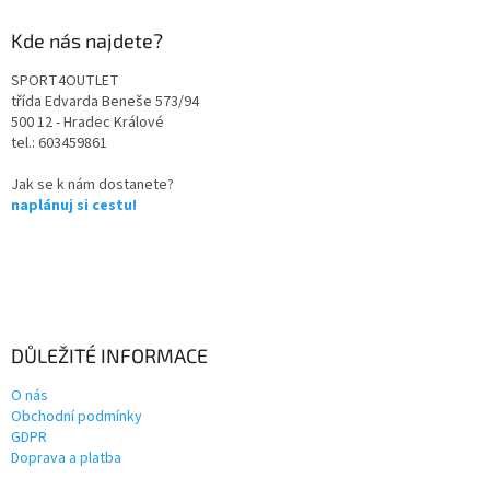
Kde nás najdete?
SPORT4OUTLET
třída Edvarda Beneše 573/94
500 12 - Hradec Králové
tel.: 603459861
Jak se k nám dostanete?
naplánuj si cestu!
DŮLEŽITÉ INFORMACE
O nás
Obchodní podmínky
GDPR
Doprava a platba