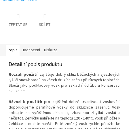
ZEPTAT SE
SDÍLET
Popis
Hodnocení
Diskuze
Detailní popis produktu
Rozsah použití:
zajišťuje dobrý skluz běžeckých a sjezdových
lyží či snowboardů na všech druzích sněhu při různých teplotách.
Slouží jako podkladový vosk pro základní údržbu a konzervaci
skluznice.
Návod k použití:
pro zajištění dobré trvanlivosti voskování
doporučujeme parafínové vosky do skluznice zažehlit. Vosk
aplikujte na vyčištěnou skluznici, zbavenou zbytků vosků a
nečistot. Žehličku nahřejte na teplotu 120 - 140°C. Vosk přiložte k
žehličce a nechte nahřát. Poté změklý vosk rychle přiložte ke