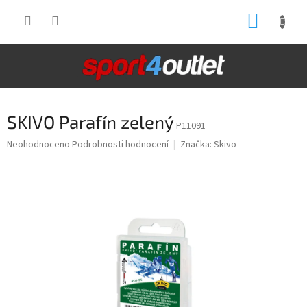
Přejít
NÁKUP
na
obsah
KOŠÍK
SKIVO Parafín zelený
P11091
Průměrné
Neohodnoceno
Podrobnosti hodnocení
Značka:
Skivo
hodnocení
produktu
je
0,0
z
5
hvězdiček.