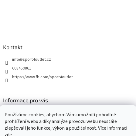
Kontakt
info
@
sport4outlet.cz
603459861
https://www.fb.com/sport4outlet
Informace pro vás
GDPR
Používáme cookies, abychom Vám umožnili pohodlné
Moje objednávka
prohlížení webu a díky analýze provozu webu neustále
zlepšovali jeho funkce, výkon a použitelnost. Více informací
zde
.