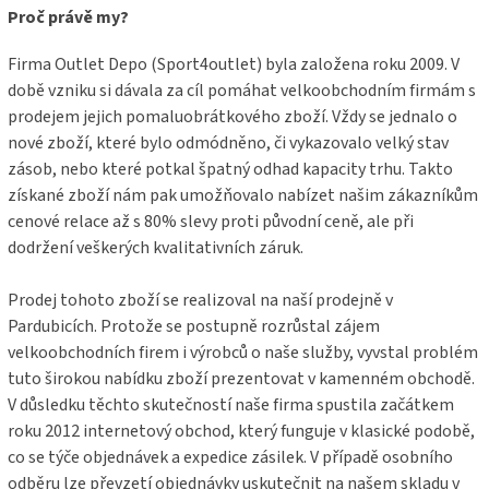
a
Proč právě my?
t
í
Firma Outlet Depo (Sport4outlet) byla založena roku 2009. V
době vzniku si dávala za cíl pomáhat velkoobchodním firmám s
prodejem jejich pomaluobrátkového zboží. Vždy se jednalo o
nové zboží, které bylo odmódněno, či vykazovalo velký stav
zásob, nebo které potkal špatný odhad kapacity trhu. Takto
získané zboží nám pak umožňovalo nabízet našim zákazníkům
cenové relace až s 80% slevy proti původní ceně, ale při
dodržení veškerých kvalitativních záruk.
Prodej tohoto zboží se realizoval na naší prodejně v
Pardubicích. Protože se postupně rozrůstal zájem
velkoobchodních firem i výrobců o naše služby, vyvstal problém
tuto širokou nabídku zboží prezentovat v kamenném obchodě.
V důsledku těchto skutečností naše firma spustila začátkem
roku 2012 internetový obchod, který funguje v klasické podobě,
co se týče objednávek a expedice zásilek. V případě osobního
odběru lze převzetí objednávky uskutečnit na našem skladu v