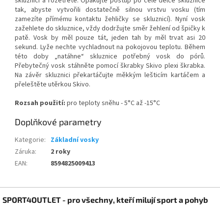
skluznici a rozetřete. Opakujte postup po celé délce skluznice
tak, abyste vytvořili dostatečně silnou vrstvu vosku (tím
zamezíte přímému kontaktu žehličky se skluznicí). Nyní vosk
zažehlete do skluznice, vždy dodržujte směr žehlení od špičky k
patě. Vosk by měl pouze tát, jeden tah by měl trvat asi 20
sekund. Lyže nechte vychladnout na pokojovou teplotu. Během
této doby „natáhne“ skluznice potřebný vosk do pórů.
Přebytečný vosk stáhněte pomocí škrabky Skivo plexi škrabka.
Na závěr skluznici překartáčujte měkkým lešticím kartáčem a
přeleštěte utěrkou Skivo.
Rozsah použití:
pro teploty sněhu - 5°C až -15°C
Doplňkové parametry
Kategorie
:
Základní vosky
Záruka
:
2 roky
EAN
:
8594825009413
Z
SPORT4OUTLET - pro všechny, kteří milují sport a pohyb
á
p