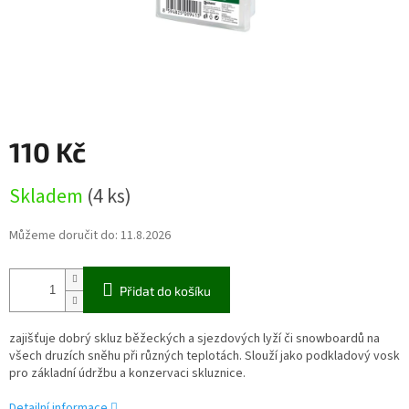
110 Kč
Měrná
Skladem
(4 ks)
cena:
Můžeme doručit do:
11.8.2026
Přidat do košíku
zajišťuje dobrý skluz běžeckých a sjezdových lyží či snowboardů na
všech druzích sněhu při různých teplotách. Slouží jako podkladový vosk
pro základní údržbu a konzervaci skluznice.
Detailní informace