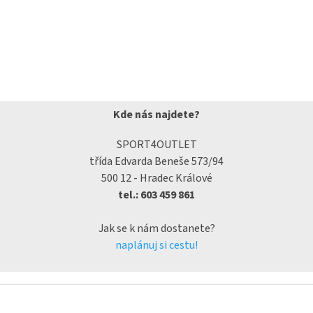
Kde nás najdete?
SPORT4OUTLET
třída Edvarda Beneše 573/94
500 12 - Hradec Králové
tel.: 603 459 861
Jak se k nám dostanete?
naplánuj si cestu!