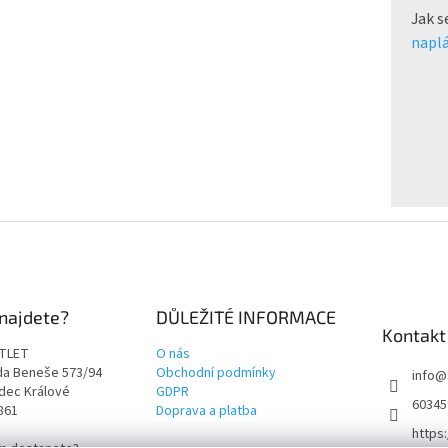
Jak s
naplá
najdete?
DŮLEŽITÉ INFORMACE
Kontakt
TLET
O nás
rda Beneše 573/94
Obchodní podmínky
info
@
adec Králové
GDPR
60345
9861
Doprava a platba
https