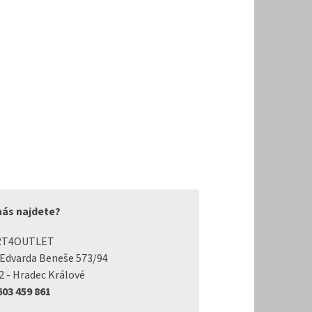
nás najdete?
RT4OUTLET
 Edvarda Beneše 573/94
2 - Hradec Králové
 603 459 861