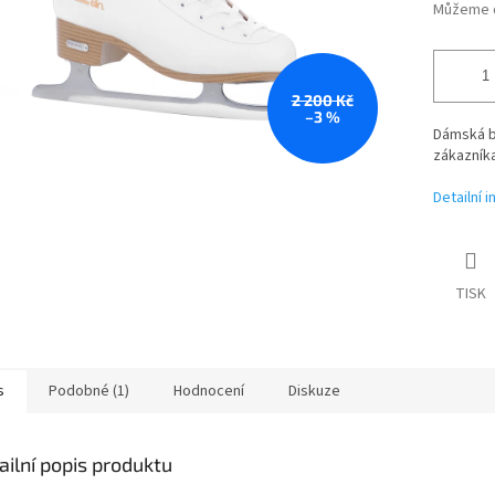
Můžeme d
2 200 Kč
–3 %
Dámská b
zákazníka
Detailní 
TISK
s
Podobné (1)
Hodnocení
Diskuze
ailní popis produktu