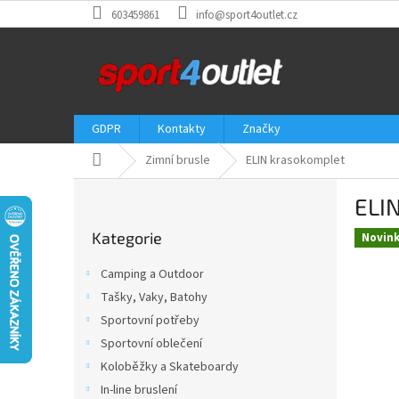
Přejít
603459861
info@sport4outlet.cz
na
obsah
GDPR
Kontakty
Značky
Domů
Zimní brusle
ELIN krasokomplet
P
ELI
o
Přeskočit
s
Kategorie
kategorie
Novin
t
r
Camping a Outdoor
a
Tašky, Vaky, Batohy
n
Sportovní potřeby
n
í
Sportovní oblečení
p
Koloběžky a Skateboardy
a
In-line bruslení