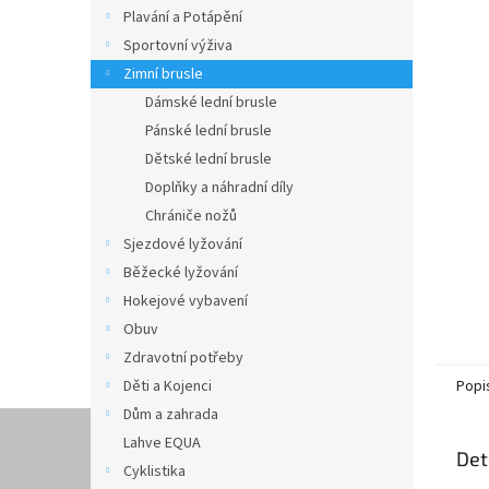
n
Plavání a Potápění
e
Sportovní výživa
l
Zimní brusle
Dámské lední brusle
Pánské lední brusle
Dětské lední brusle
Doplňky a náhradní díly
Chrániče nožů
Sjezdové lyžování
Běžecké lyžování
Hokejové vybavení
Obuv
Zdravotní potřeby
Děti a Kojenci
Popi
Dům a zahrada
Lahve EQUA
Det
Cyklistika