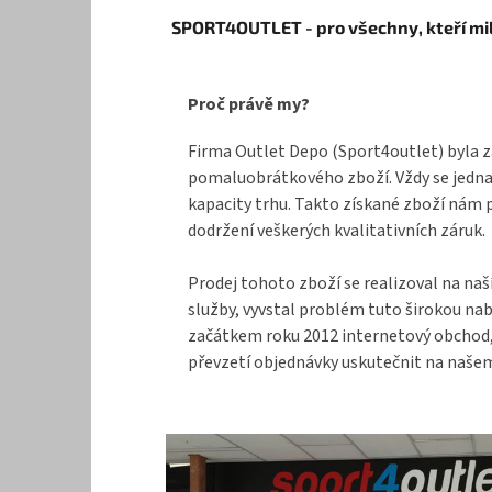
Z
SPORT4OUTLET - pro všechny, kteří mil
á
p
a
Proč právě my?
t
í
Firma Outlet Depo (Sport4outlet) byla z
pomaluobrátkového zboží. Vždy se jednal
kapacity trhu. Takto získané zboží nám 
dodržení veškerých kvalitativních záruk.
Prodej tohoto zboží se realizoval na naš
služby, vyvstal problém tuto širokou na
začátkem roku 2012 internetový obchod, k
převzetí objednávky uskutečnit na našem