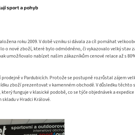
ují sport a pohyb
aložena roku 2009. V době vzniku si dávala za cíl pomáhat velkoo
o o nové zboží, které bylo odmódněno, či vykazovalo velký stav 
pak umožňovalo nabízet našim zákazníkům cenové relace až s 80% s
í prodejně v Pardubicích. Protože se postupně rozrůstal zájem ve
bídku zboží prezentovat v kamenném obchodě. V důsledku těchto s
terý funguje v klasické podobě, co se týče objednávek a expedice 
 skladu v Hradci Králové.