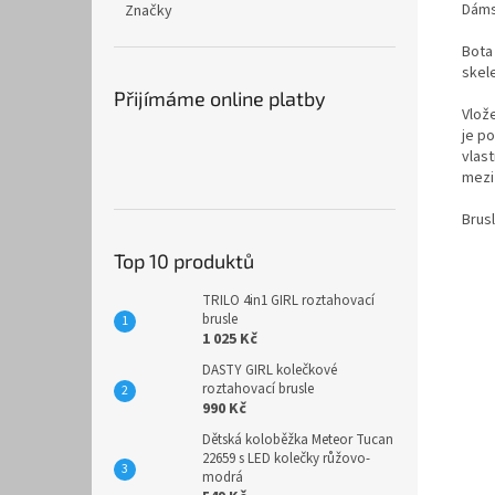
Dáms
Značky
Bota
skel
Přijímáme online platby
Vlože
je p
vlast
mezi
Brusl
Top 10 produktů
TRILO 4in1 GIRL roztahovací
brusle
1 025 Kč
DASTY GIRL kolečkové
roztahovací brusle
990 Kč
Dětská koloběžka Meteor Tucan
22659 s LED kolečky růžovo-
modrá