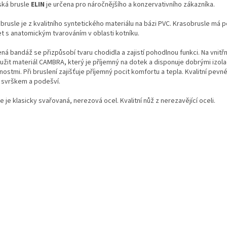
ká brusle
ELIN
je určena pro náročnějšího a konzervativního zákazníka.
 brusle je z kvalitního syntetického materiálu na bázi PVC. Krasobrusle má 
et s anatomickým tvarováním v oblasti kotníku.
ná bandáž se přizpůsobí tvaru chodidla a zajistí pohodlnou funkci. Na vnitřn
oužit materiál CAMBRA, který je příjemný na dotek a disponuje dobrými izola
nostmi. Při bruslení zajišťuje příjemný pocit komfortu a tepla. Kvalitní pevn
 svrškem a podešví.
e je klasicky svařovaná, nerezová ocel. Kvalitní nůž z nerezavějící oceli.