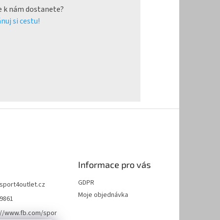
e k nám dostanete?
nuj si cestu!
Informace pro vás
GDPR
sport4outlet.cz
Moje objednávka
9861
://www.fb.com/spor