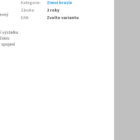
Kategorie
:
Zimní brusle
Záruka
:
2 roky
pevný
EAN
:
Zvolte variantu
í výstelku
čními
é spojení