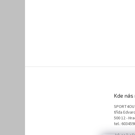
Kde nás 
SPORT4OU
třída Edva
500 12 - Hr
tel.: 60345