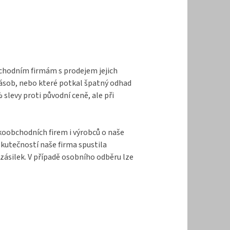
bchodním firmám s prodejem jejich
zásob, nebo které potkal špatný odhad
levy proti původní ceně, ale při
lkoobchodních firem i výrobců o naše
kutečností naše firma spustila
zásilek. V případě osobního odběru lze