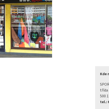
Kde 
SPO
třída
500 1
tel.: