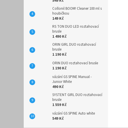
549 Kč
Collonil BOOM! Cleaner 100 ml s
houbičkou
149 Kč
RS TON DUO LED roztahovací
brusle
1 490 Kč
ORIN GIRL DUO roztahovací
brusle
1 190 Kč
ORIN DUO roztahovací brusle
1 190 Kč
vázání GS SPINE Manual -
Junior White
490 Kč
SYSTENT GIRL DUO roztahovací
brusle
1 559 Kč
vázání GS SPINE Auto white
549 Kč