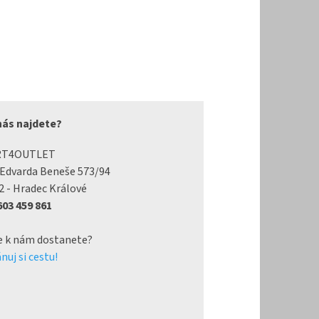
nás najdete?
RT4OUTLET
 Edvarda Beneše 573/94
2 - Hradec Králové
 603 459 861
e k nám dostanete?
nuj si cestu!