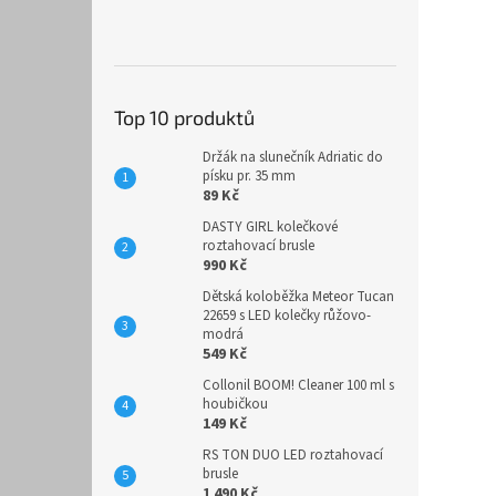
Top 10 produktů
Držák na slunečník Adriatic do
písku pr. 35 mm
89 Kč
DASTY GIRL kolečkové
roztahovací brusle
990 Kč
Dětská koloběžka Meteor Tucan
22659 s LED kolečky růžovo-
modrá
549 Kč
Collonil BOOM! Cleaner 100 ml s
houbičkou
149 Kč
RS TON DUO LED roztahovací
brusle
1 490 Kč