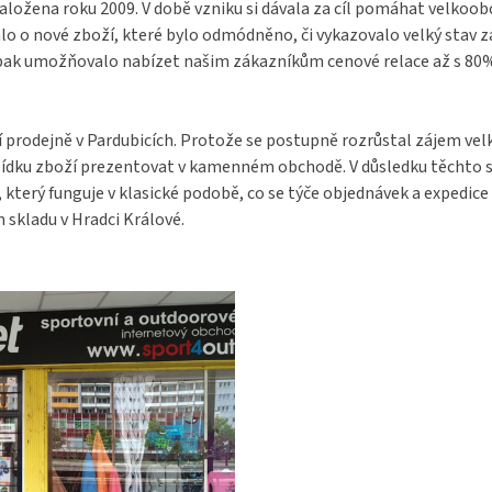
aložena roku 2009. V době vzniku si dávala za cíl pomáhat velkoo
o o nové zboží, které bylo odmódněno, či vykazovalo velký stav 
pak umožňovalo nabízet našim zákazníkům cenové relace až s 80% s
í prodejně v Pardubicích. Protože se postupně rozrůstal zájem ve
bídku zboží prezentovat v kamenném obchodě. V důsledku těchto s
terý funguje v klasické podobě, co se týče objednávek a expedice 
 skladu v Hradci Králové.