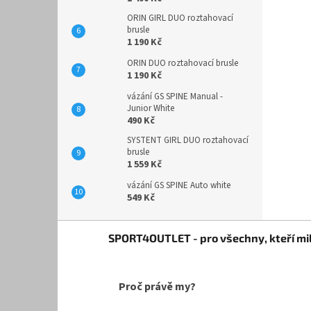
ORIN GIRL DUO roztahovací
brusle
1 190 Kč
ORIN DUO roztahovací brusle
1 190 Kč
vázání GS SPINE Manual -
Junior White
490 Kč
SYSTENT GIRL DUO roztahovací
brusle
1 559 Kč
vázání GS SPINE Auto white
549 Kč
Z
SPORT4OUTLET - pro všechny, kteří mil
á
p
a
Proč právě my?
t
í