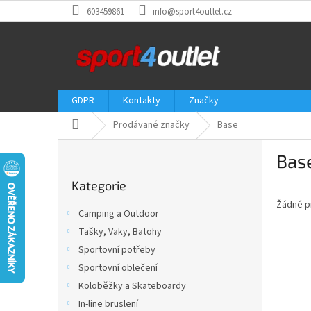
Přejít
603459861
info@sport4outlet.cz
na
obsah
GDPR
Kontakty
Značky
Domů
Prodávané značky
Base
P
Bas
o
Přeskočit
s
Kategorie
kategorie
t
Žádné p
r
Camping a Outdoor
a
Tašky, Vaky, Batohy
n
Sportovní potřeby
n
í
Sportovní oblečení
p
Koloběžky a Skateboardy
a
In-line bruslení