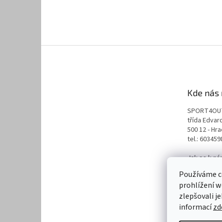
Kde nás 
SPORT4OU
třída Edva
500 12 - Hr
tel.: 60345
Jak se k n
naplánuj s
Používáme c
prohlížení w
zlepšovali j
informací
zd