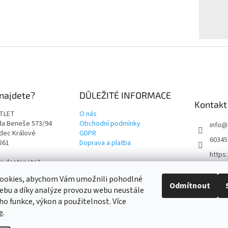
najdete?
DŮLEŽITÉ INFORMACE
Kontakt
TLET
O nás
rda Beneše 573/94
Obchodní podmínky
info
@
adec Králové
GDPR
60345
9861
Doprava a platba
https
ám dostanete?
t4outl
i cestu!
ookies, abychom Vám umožnili pohodlné
Odmítnout
ebu a díky analýze provozu webu neustále
eho funkce, výkon a použitelnost. Více
e
.