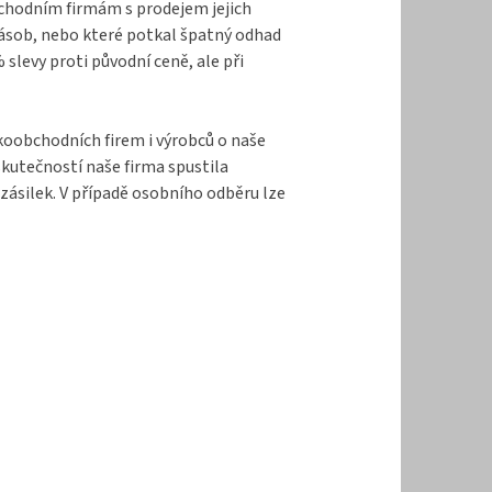
bchodním firmám s prodejem jejich
zásob, nebo které potkal špatný odhad
levy proti původní ceně, ale při
lkoobchodních firem i výrobců o naše
kutečností naše firma spustila
zásilek. V případě osobního odběru lze