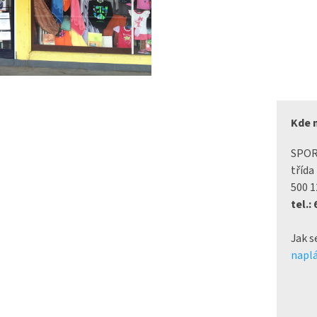
Kde 
SPO
třída
500 1
tel.:
Jak s
naplá