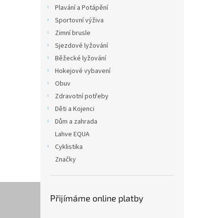
n
Plavání a Potápění
e
Sportovní výživa
l
Zimní brusle
Sjezdové lyžování
Běžecké lyžování
Hokejové vybavení
Obuv
Zdravotní potřeby
Děti a Kojenci
Dům a zahrada
Lahve EQUA
Cyklistika
Značky
Přijímáme online platby