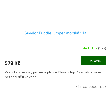
Sevylor Puddle jumper mořská víla
Poslední kus
(1 ks)
Průměrné
hodnocení
produktu
Do košíku
579 Kč
je
5,0
Vestička s rukávky pro malé plavce. Plovací top Plaváček je zárukou
z
bezpečí dětí ve vodě.
5
hvězdiček.
Kód:
CC_2000014707