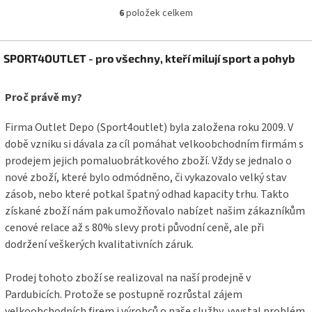
6
položek celkem
O
v
l
Z
á
SPORT4OUTLET - pro všechny, kteří milují sport a pohyb
á
d
p
a
a
Proč právě my?
c
t
í
í
p
Firma Outlet Depo (Sport4outlet) byla založena roku 2009. V
r
době vzniku si dávala za cíl pomáhat velkoobchodním firmám s
v
prodejem jejich pomaluobrátkového zboží. Vždy se jednalo o
k
y
nové zboží, které bylo odmódněno, či vykazovalo velký stav
v
zásob, nebo které potkal špatný odhad kapacity trhu. Takto
ý
získané zboží nám pak umožňovalo nabízet našim zákazníkům
p
cenové relace až s 80% slevy proti původní ceně, ale při
i
s
dodržení veškerých kvalitativních záruk.
u
Prodej tohoto zboží se realizoval na naší prodejně v
Pardubicích. Protože se postupně rozrůstal zájem
velkoobchodních firem i výrobců o naše služby, vyvstal problém