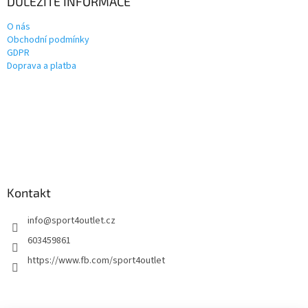
DŮLEŽITÉ INFORMACE
O nás
Obchodní podmínky
GDPR
Doprava a platba
Kontakt
info
@
sport4outlet.cz
603459861
https://www.fb.com/sport4outlet