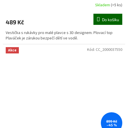
Skladem
(>5 ks)
Do košíku
489 Kč
Vestička s rukávky pro malé plavce s 3D designem. Plovací top
Plaváček je zárukou bezpečí dětí ve vodě.
Kód:
CC_2000037550
Akce
899 Kč
–45 %