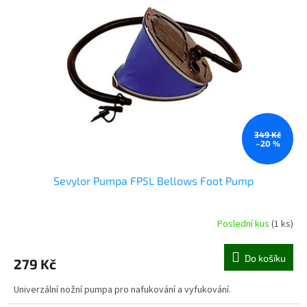
i
r
s
o
p
d
r
u
o
k
d
t
u
ů
k
t
ů
349 Kč
–20 %
Sevylor Pumpa FP5L Bellows Foot Pump
Poslední kus
(1 ks)
Do košíku
279 Kč
Univerzální nožní pumpa pro nafukování a vyfukování.