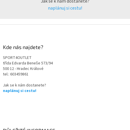
Jak se k nám dostanete?
naplánuj si cestu!
Kde nás najdete?
SPORT4OUTLET
třída Edvarda Beneše 573/94
500 12 - Hradec Králové
tel.: 603459861
Jak se k nám dostanete?
naplánuj si cestu!