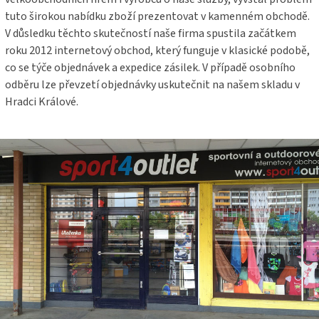
tuto širokou nabídku zboží prezentovat v kamenném obchodě.
V důsledku těchto skutečností naše firma spustila začátkem
roku 2012 internetový obchod, který funguje v klasické podobě,
co se týče objednávek a expedice zásilek. V případě osobního
odběru lze převzetí objednávky uskutečnit na našem skladu v
Hradci Králové.