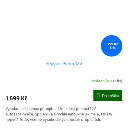
1 799 Kč
–5 %
Sevylor Pump 12V
Poslední kus
(1 ks)
Do košíku
1 699 Kč
Vysokotlaká pumpa připojitelná ke zdroji pomocí 12V
autozapalovače. Spolehlivě a rychle nafoukne jak malé, tak i ty
největší lodě, včetně vysokotlakých podlah drop stitch.