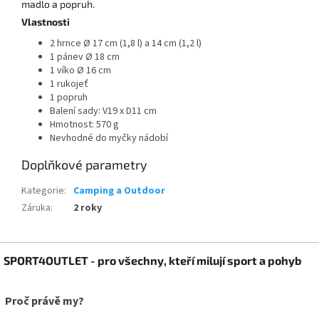
madlo a popruh.
Vlastnosti
2 hrnce Ø 17 cm (1,8 l) a 14 cm (1,2 l)
1 pánev Ø 18 cm
1 víko Ø 16 cm
1 rukojeť
1 popruh
Balení sady: V19 x D11 cm
Hmotnost: 570 g
Nevhodné do myčky nádobí
Doplňkové parametry
Kategorie
:
Camping a Outdoor
Záruka
:
2 roky
Z
SPORT4OUTLET - pro všechny, kteří milují sport a pohyb
á
p
a
Proč právě my?
t