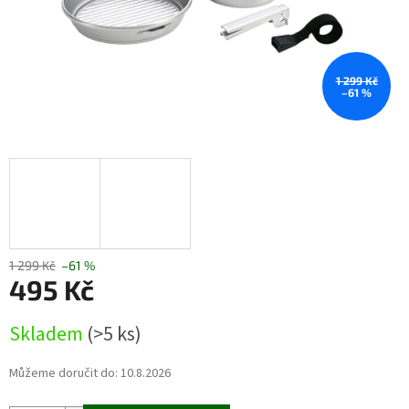
1 299 Kč
–61 %
1 299 Kč
–61 %
495 Kč
Měrná
Skladem
(>5 ks)
cena:
Můžeme doručit do:
10.8.2026