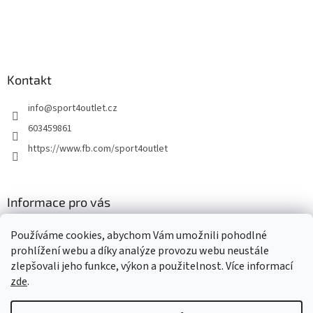
Kontakt
info
@
sport4outlet.cz
603459861
https://www.fb.com/sport4outlet
Informace pro vás
GDPR
Používáme cookies, abychom Vám umožnili pohodlné
Moje objednávka
prohlížení webu a díky analýze provozu webu neustále
zlepšovali jeho funkce, výkon a použitelnost. Více informací
zde
.
Vytvořil Shoptet