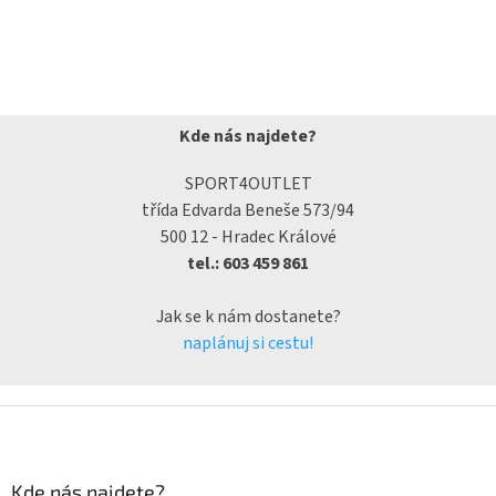
Kde nás najdete?
SPORT4OUTLET
třída Edvarda Beneše 573/94
500 12 - Hradec Králové
tel.: 603 459 861
Jak se k nám dostanete?
naplánuj si cestu!
Kde nás najdete?