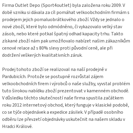
í
Firma Outlet Depo (Sport4outlet) byla založena roku 2009. V
době vzniku si dávala za cíl pomáhat velkoobchodním firmám s
prodejem jejich pomaluobrátkového zboží. Vždy se jednalo o
nové zboží, které bylo odmódněno, či vykazovalo velký stav
zásob, nebo které potkal špatný odhad kapacity trhu. Takto
získané zboží nám pak umožňovalo nabízet našim zákazníkům
cenové relace až s 80% slevy proti původní ceně, ale při
dodržení veškerých kvalitativních záruk.
Prodej tohoto zboží se realizoval na naší prodejně v
Pardubicích. Protože se postupně rozrůstal zájem
velkoobchodních firem i výrobců o naše služby, vyvstal problém
tuto širokou nabídku zboží prezentovat v kamenném obchodě.
V důsledku těchto skutečností naše firma spustila začátkem
roku 2012 internetový obchod, který funguje v klasické podobě,
co se týče objednávek a expedice zásilek. V případě osobního
odběru lze převzetí objednávky uskutečnit na našem skladu v
Hradci Králové.