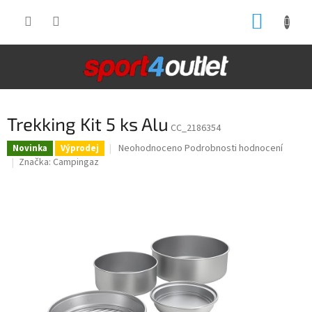
Přejít
NÁKUP
na
obsah
KOŠÍK
Trekking Kit 5 ks Alu
CC_2186354
Průměrné
Neohodnoceno
Podrobnosti hodnocení
Novinka
Výprodej
hodnocení
Značka:
Campingaz
produktu
je
0,0
z
5
hvězdiček.