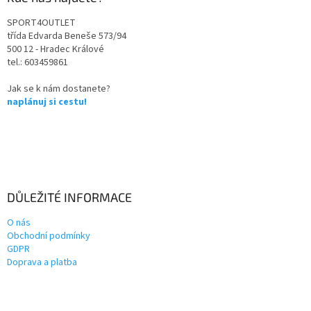
SPORT4OUTLET
třída Edvarda Beneše 573/94
500 12 - Hradec Králové
tel.: 603459861
Jak se k nám dostanete?
naplánuj si cestu!
DŮLEŽITÉ INFORMACE
O nás
Obchodní podmínky
GDPR
Doprava a platba