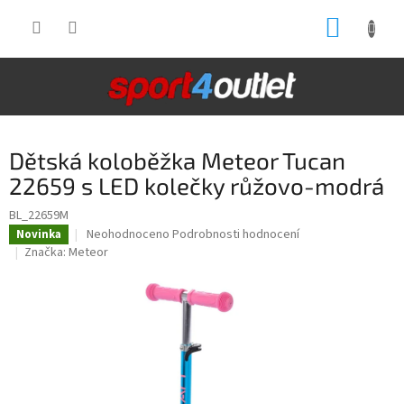
Přejít
NÁKUP
na
obsah
KOŠÍK
Dětská koloběžka Meteor Tucan
22659 s LED kolečky růžovo-modrá
BL_22659M
Průměrné
Neohodnoceno
Podrobnosti hodnocení
Novinka
hodnocení
Značka:
Meteor
produktu
je
0,0
z
5
hvězdiček.