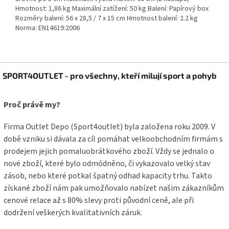
Hmotnost: 1,86 kg Maximální zatížení: 50 kg Balení: Papírový box
Rozměry balení: 56 x 28,5 / 7 x 15 cm Hmotnost balení: 2.2 kg
Norma: EN14619:2006
Z
SPORT4OUTLET - pro všechny, kteří milují sport a pohyb
á
p
a
Proč právě my?
t
í
Firma Outlet Depo (Sport4outlet) byla založena roku 2009. V
době vzniku si dávala za cíl pomáhat velkoobchodním firmám s
prodejem jejich pomaluobrátkového zboží. Vždy se jednalo o
nové zboží, které bylo odmódněno, či vykazovalo velký stav
zásob, nebo které potkal špatný odhad kapacity trhu. Takto
získané zboží nám pak umožňovalo nabízet našim zákazníkům
cenové relace až s 80% slevy proti původní ceně, ale při
dodržení veškerých kvalitativních záruk.