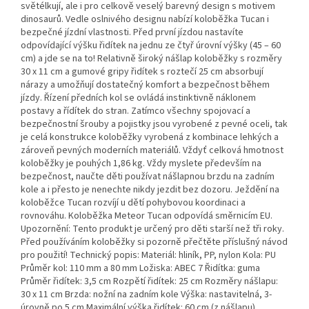
světélkují, ale i pro celkově veselý barevný design s motivem
dinosaurů. Vedle oslnivého designu nabízí koloběžka Tucan i
bezpečné jízdní vlastnosti. Před první jízdou nastavíte
odpovídající výšku řidítek na jednu ze čtyř úrovní výšky (45 – 60
cm) a jde se na to! Relativně široký nášlap koloběžky s rozměry
30 x 11 cm a gumové gripy řidítek s roztečí 25 cm absorbují
nárazy a umožňují dostatečný komfort a bezpečnost během
jízdy. Řízení předních kol se ovládá instinktivně náklonem
postavy a řídítek do stran. Zatímco všechny spojovací a
bezpečnostní šrouby a pojistky jsou vyrobené z pevné oceli, tak
je celá konstrukce koloběžky vyrobená z kombinace lehkých a
zároveň pevných moderních materiálů. Vždyť celková hmotnost
koloběžky je pouhých 1,86 kg. Vždy myslete především na
bezpečnost, naučte děti používat nášlapnou brzdu na zadním
kole a i přesto je nenechte nikdy jezdit bez dozoru. Ježdění na
koloběžce Tucan rozvíjí u dětí pohybovou koordinaci a
rovnováhu. Koloběžka Meteor Tucan odpovídá směrnicím EU.
Upozornění: Tento produkt je určený pro děti starší než tři roky.
Před používáním koloběžky si pozorně přečtěte příslušný návod
pro použití! Technický popis: Materiál: hliník, PP, nylon Kola: PU
Průměr kol: 110 mm a 80 mm Ložiska: ABEC 7 Řidítka: guma
Průměr řidítek: 3,5 cm Rozpětí řidítek: 25 cm Rozměry nášlapu:
30 x 11 cm Brzda: nožní na zadním kole Výška: nastavitelná, 3-
úrovně po 5 cm Maximální výška řidítek: 60 cm (z nášlapu)