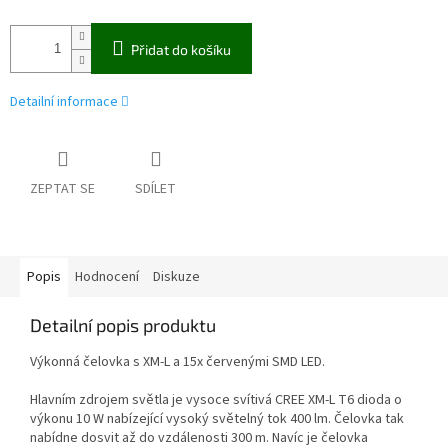
Přidat do košíku
Detailní informace
ZEPTAT SE
SDÍLET
Popis
Hodnocení
Diskuze
Detailní popis produktu
Výkonná čelovka s XM-L a 15x červenými SMD LED.
Hlavním zdrojem světla je vysoce svítivá CREE XM-L T6 dioda o
výkonu 10 W nabízející vysoký světelný tok 400 lm. Čelovka tak
nabídne dosvit až do vzdálenosti 300 m. Navíc je čelovka