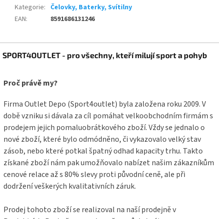
Kategorie
:
Čelovky, Baterky, Svítilny
EAN
:
8591686131246
Z
SPORT4OUTLET - pro všechny, kteří milují sport a pohyb
á
p
a
Proč právě my?
t
í
Firma Outlet Depo (Sport4outlet) byla založena roku 2009. V
době vzniku si dávala za cíl pomáhat velkoobchodním firmám s
prodejem jejich pomaluobrátkového zboží. Vždy se jednalo o
nové zboží, které bylo odmódněno, či vykazovalo velký stav
zásob, nebo které potkal špatný odhad kapacity trhu. Takto
získané zboží nám pak umožňovalo nabízet našim zákazníkům
cenové relace až s 80% slevy proti původní ceně, ale při
dodržení veškerých kvalitativních záruk.
Prodej tohoto zboží se realizoval na naší prodejně v