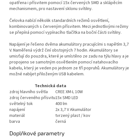
opatřena i přísvitem pomocí 15x červených SMD a sklápěcím
mechanismem, pro nastavení sklonu svítilny.
Čelovka nabízí několik standardních režimů osvětlení,
kombinovaných s červeným přísvitem. Mezi jednotlivými režimy
se přepíná pomocí vypínacího tlačítka na boční části svítilny.
Napájení je řešeno dvěma akumulátory pracujícími s napětím 3,7
V. Naměřená výdrž činí obstojných 7 hodin. Akumulátory se
umisťují do pouzdra, které je umístěno ze zadu na týlu hlavy a je
propojeno se samotným osvětlením pomocí natahovacího
kabelu, který je veden po jednom ze tří popruhů. Akumulátory je
možné nabíjet přiloženým USB kabelem.
Technická data
zdroj hlavního světla
CREE XM-L 10W
zdroj červeného přísvitu
15x SMD LED
světelný tok
400 lm
napájení
2x 3,7 V Akumulátor
materiál
tvrzený plast / kov
barva
černá
Doplňkové parametry