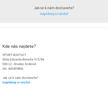
Jak se k nám dostanete?
naplánuj si cestu!
Kde nás najdete?
SPORT4OUTLET
třída Edvarda Beneše 573/94
500 12 - Hradec Králové
tel.: 603459861
Jak se k nám dostanete?
naplánuj si cestu!