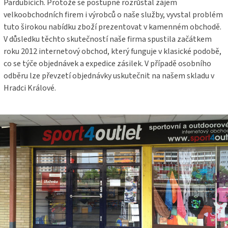
Pardubicích. Protože se postupně rozrůstal zájem
velkoobchodních firem i výrobců o naše služby, vyvstal problém
tuto širokou nabídku zboží prezentovat v kamenném obchodě.
V důsledku těchto skutečností naše firma spustila začátkem
roku 2012 internetový obchod, který funguje v klasické podobě,
co se týče objednávek a expedice zásilek. V případě osobního
odběru lze převzetí objednávky uskutečnit na našem skladu v
Hradci Králové.