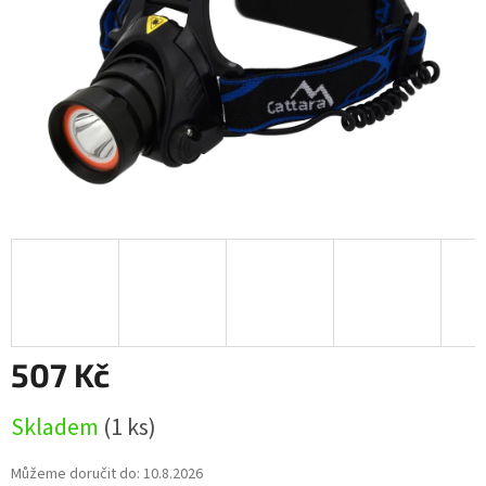
507 Kč
Měrná
Skladem
(1 ks)
cena:
Můžeme doručit do:
10.8.2026