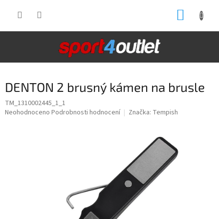
Přejít
NÁKUP
na
obsah
KOŠÍK
DENTON 2 brusný kámen na brusle
TM_1310002445_1_1
Průměrné
Neohodnoceno
Podrobnosti hodnocení
Značka:
Tempish
hodnocení
produktu
je
0,0
z
5
hvězdiček.