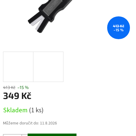
413 Kč
–15 %
413 Kč
–15 %
349 Kč
Měrná
Skladem
(1 ks)
cena:
Můžeme doručit do:
11.8.2026