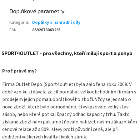
Doplňkové parametry
Kategorie
:
Doplňky a náhradní díly
EAN
:
8592678063293
Z
SPORT4OUTLET - pro všechny, kteří milují sport a pohyb
á
p
a
Proč právě my?
t
í
Firma Outlet Depo (Sport4outlet) byla založena roku 2009. V
době vzniku si dávala za cíl pomáhat velkoobchodním firmám s
prodejem jejich pomaluobrátkového zboží. Vždy se jednalo o
nové zboží, které bylo odmódněno, či vykazovalo velký stav
zásob, nebo které potkal špatný odhad kapacity trhu. Takto
získané zboží nám pak umožňovalo nabízet našim zákazníkům
cenové relace až s 80% slevy proti původní ceně, ale při
dodržení veškerých kvalitativních záruk.