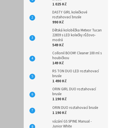
1 025 Kč
DASTY GIRL kolečkové
roztahovací brusle
990 Kč
Dětská koloběžka Meteor Tucan
22659 s LED kolečky růžovo-
modrá
549 Kč
Collonil BOOM! Cleaner 100 ml s
houbičkou
149 Kč
RS TON DUO LED roztahovací
brusle
1 490 Kč
ORIN GIRL DUO roztahovací
brusle
1 190 Kč
ORIN DUO roztahovací brusle
1 190 Kč
vázání GS SPINE Manual -
Junior White