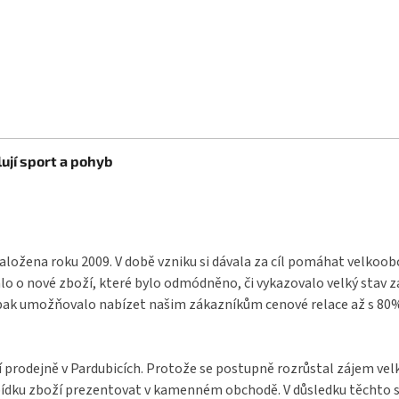
ují sport a pohyb
aložena roku 2009. V době vzniku si dávala za cíl pomáhat velkoo
o o nové zboží, které bylo odmódněno, či vykazovalo velký stav 
pak umožňovalo nabízet našim zákazníkům cenové relace až s 80% s
í prodejně v Pardubicích. Protože se postupně rozrůstal zájem ve
bídku zboží prezentovat v kamenném obchodě. V důsledku těchto s