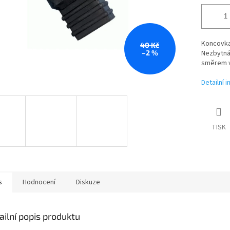
Koncovka 
40 Kč
–2 %
Nezbytná 
směrem vp
Detailní 
TISK
s
Hodnocení
Diskuze
ailní popis produktu