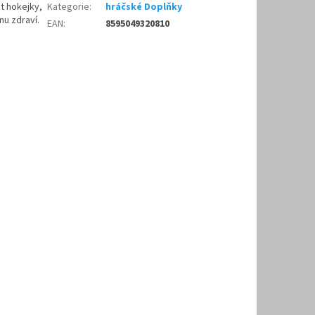
t hokejky,
Kategorie
:
hráčské Doplňky
nu zdraví.
EAN
:
8595049320810