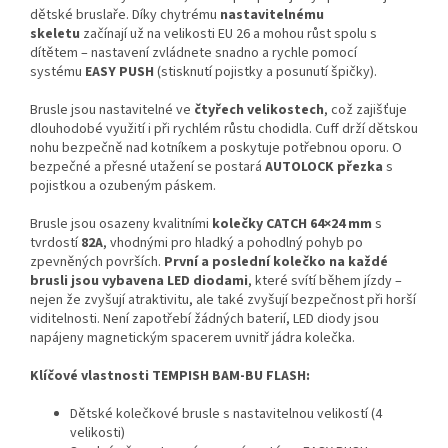
dětské bruslaře. Díky chytrému
nastavitelnému
skeletu
začínají už na velikosti EU 26 a mohou růst spolu s
dítětem – nastavení zvládnete snadno a rychle pomocí
systému
EASY PUSH
(stisknutí pojistky a posunutí špičky).
Brusle jsou nastavitelné ve
čtyřech velikostech
, což zajišťuje
dlouhodobé využití i při rychlém růstu chodidla. Cuff drží dětskou
nohu bezpečně nad kotníkem a poskytuje potřebnou oporu. O
bezpečné a přesné utažení se postará
AUTOLOCK přezka
s
pojistkou a ozubeným páskem.
Brusle jsou osazeny kvalitními
kolečky CATCH 64×24 mm
s
tvrdostí
82A
, vhodnými pro hladký a pohodlný pohyb po
zpevněných površích.
První a poslední kolečko na každé
brusli jsou vybavena LED diodami
, které svítí během jízdy –
nejen že zvyšují atraktivitu, ale také zvyšují bezpečnost při horší
viditelnosti. Není zapotřebí žádných baterií, LED diody jsou
napájeny magnetickým spacerem uvnitř jádra kolečka.
Klíčové vlastnosti TEMPISH BAM-BU FLASH:
Dětské kolečkové brusle s nastavitelnou velikostí (4
velikosti)