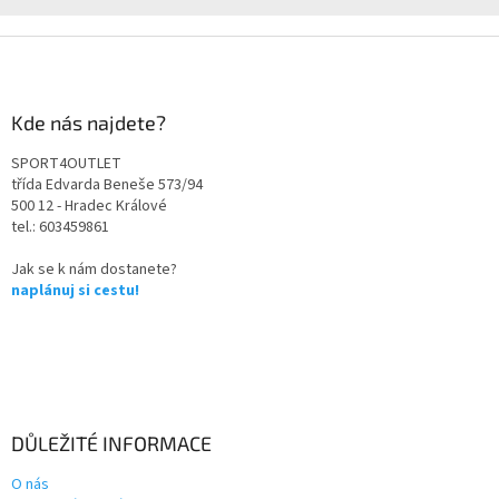
Kde nás najdete?
SPORT4OUTLET
třída Edvarda Beneše 573/94
500 12 - Hradec Králové
tel.: 603459861
Jak se k nám dostanete?
naplánuj si cestu!
DŮLEŽITÉ INFORMACE
O nás