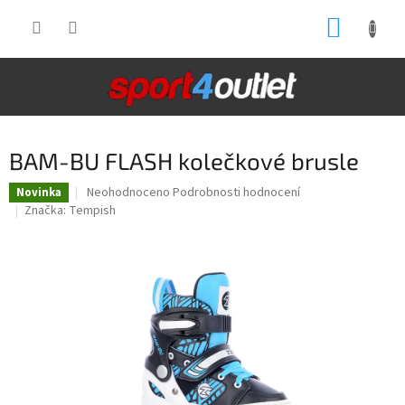
Přejít
NÁKUP
na
obsah
KOŠÍK
BAM-BU FLASH kolečkové brusle
Průměrné
Neohodnoceno
Podrobnosti hodnocení
Novinka
hodnocení
Značka:
Tempish
produktu
je
0,0
z
5
hvězdiček.