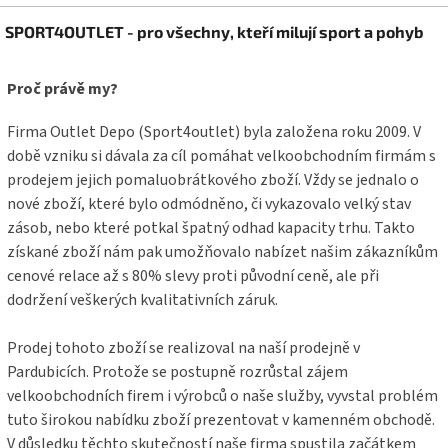
Z
SPORT4OUTLET - pro všechny, kteří milují sport a pohyb
á
p
a
Proč právě my?
t
í
Firma Outlet Depo (Sport4outlet) byla založena roku 2009. V
době vzniku si dávala za cíl pomáhat velkoobchodním firmám s
prodejem jejich pomaluobrátkového zboží. Vždy se jednalo o
nové zboží, které bylo odmódněno, či vykazovalo velký stav
zásob, nebo které potkal špatný odhad kapacity trhu. Takto
získané zboží nám pak umožňovalo nabízet našim zákazníkům
cenové relace až s 80% slevy proti původní ceně, ale při
dodržení veškerých kvalitativních záruk.
Prodej tohoto zboží se realizoval na naší prodejně v
Pardubicích. Protože se postupně rozrůstal zájem
velkoobchodních firem i výrobců o naše služby, vyvstal problém
tuto širokou nabídku zboží prezentovat v kamenném obchodě.
V důsledku těchto skutečností naše firma spustila začátkem