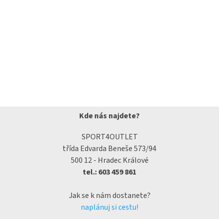
Kde nás najdete?
SPORT4OUTLET
třída Edvarda Beneše 573/94
500 12 - Hradec Králové
tel.: 603 459 861
Jak se k nám dostanete?
naplánuj si cestu!