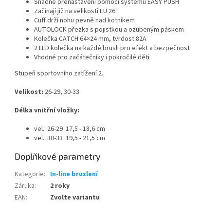
Snadné přenastavení pomocí systému EASY PUSH
Začínají již na velikosti EU 26
Cuff drží nohu pevně nad kotníkem
AUTOLOCK přezka s pojistkou a ozubeným páskem
Kolečka CATCH 64×24 mm, tvrdost 82A
2 LED kolečka na každé brusli pro efekt a bezpečnost
Vhodné pro začátečníky i pokročilé děti
Stupeň sportovního zatížení 2.
Velikost:
26-29, 30-33
Délka vnitřní vložky:
vel.: 26-29 17,5 - 18,6 cm
vel.: 30-33 19,5 - 21,5 cm
Doplňkové parametry
Kategorie
:
In-line bruslení
Záruka
:
2 roky
EAN
:
Zvolte variantu