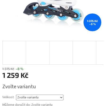
1 375 Kč
–8 %
1 375 Kč
–8 %
1 259 Kč
Měrná
Zvolte variantu
cena:
Velikost
Můžeme doručit do:
Zvolte variantu