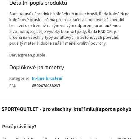
Detailní popis produktu
Sada 4 kusů náhradních koleček do in-line bruslí. Řada koleček na
kolečkové brusle určená pro rekreační a sportovní až závodní
bruslení s extrémně malým valivým odporem, prodlouženou
životností, zajišťuje vysoký komfort jízdy. Řada RADICAL je
určena na všechny typy asfaltových a betonových povrchů,
použitý materiál dobře snáší i méně kvalitní povrchy.
Barva:green,purple
Doplňkové parametry
Kategorie
:
In-line bruslení
EAN
:
8592678058237
Z
SPORT4OUTLET - pro všechny, kteří milují sport a pohyb
á
p
a
Proč právě my?
t
í