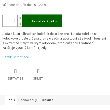
Můžeme doručit do:
10.8.2026
Přidat do košíku
Sada 4 kusů náhradních koleček do in-line bruslí. Řada koleček na
kolečkové brusle určená pro rekreační a sportovní až závodní bruslení
s extrémně malým valivým odporem, prodlouženou životností,
zajišťuje vysoký komfort jízdy.
Detailní informace
ZEPTAT SE
SDÍLET
Popis
Hodnocení (1)
Diskuze