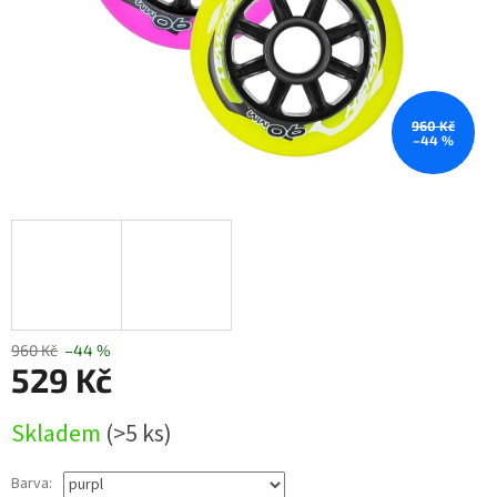
960 Kč
–44 %
960 Kč
–44 %
529 Kč
Měrná
Skladem
(>5 ks)
cena:
Barva: