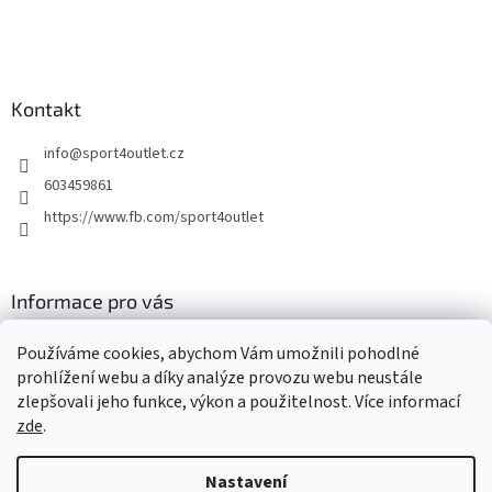
Kontakt
info
@
sport4outlet.cz
603459861
https://www.fb.com/sport4outlet
Informace pro vás
GDPR
Používáme cookies, abychom Vám umožnili pohodlné
Moje objednávka
prohlížení webu a díky analýze provozu webu neustále
zlepšovali jeho funkce, výkon a použitelnost. Více informací
zde
.
Vytvořil Shoptet
Nastavení