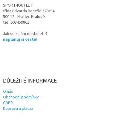
SPORT4OUTLET
třída Edvarda Beneše 573/94
500 12 - Hradec Králové
tel.: 603459861
Jak se k nám dostanete?
naplánuj si cestu!
DŮLEŽITÉ INFORMACE
O nás
Obchodní podmínky
GDPR
Doprava a platba