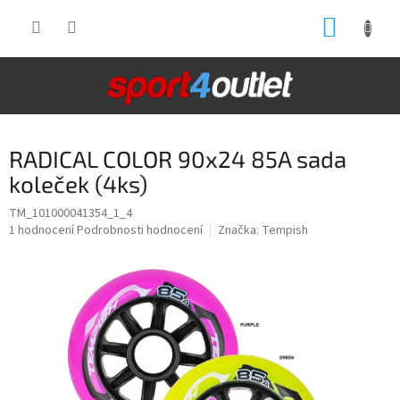
Přejít
NÁKUP
na
obsah
KOŠÍK
RADICAL COLOR 90x24 85A sada
koleček (4ks)
TM_101000041354_1_4
Průměrné
1 hodnocení
Podrobnosti hodnocení
Značka:
Tempish
hodnocení
produktu
je
5,0
z
5
hvězdiček.