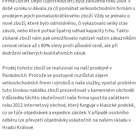
Firma Outlet Depo (Sport4outlet) byla založena roku 2009. V
době vzniku si dávala za cíl pomáhat velkoobchodním firmám s
prodejem jejich pomaluobrátkového zboží. Vždy se jednalo o
nové zboží, které bylo odmódněno, či vykazovalo velký stav
zásob, nebo které potkal špatný odhad kapacity trhu. Takto
získané zboží nám pak umožňovalo nabízet našim zákazníkům
cenové relace až s 80% slevy proti původní ceně, ale při
dodržení veškerých kvalitativních záruk.
Prodej tohoto zboží se realizoval na naší prodejně v
Pardubicích. Protože se postupně rozrůstal zájem
velkoobchodních firem i výrobců o naše služby, vyvstal problém
tuto širokou nabídku zboží prezentovat v kamenném obchodě.
V důsledku těchto skutečností naše firma spustila začátkem
roku 2012 internetový obchod, který funguje v klasické podobě,
co se týče objednávek a expedice zásilek. V případě osobního
odběru lze převzetí objednávky uskutečnit na našem skladu v
Hradci Králové.