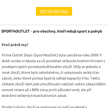
ZPĚT DO OBCHODU
Z
SPORT4OUTLET - pro všechny, kteří milují sport a pohyb
á
p
a
Proč právě my?
t
í
Firma Outlet Depo (Sport4outlet) byla založena roku 2009. V
době vzniku si dávala za cíl pomáhat velkoobchodním firmám s
prodejem jejich pomaluobrátkového zboží. Vždy se jednalo o
nové zboží, které bylo odmódněno, či vykazovalo velký stav
zásob, nebo které potkal špatný odhad kapacity trhu. Takto
získané zboží nám pak umožňovalo nabízet našim zákazníkům
cenové relace až s 80% slevy proti původní ceně, ale při
dodržení veškerých kvalitativních záruk.
Prodej tohoto zboží se realizoval na naší prodejně v