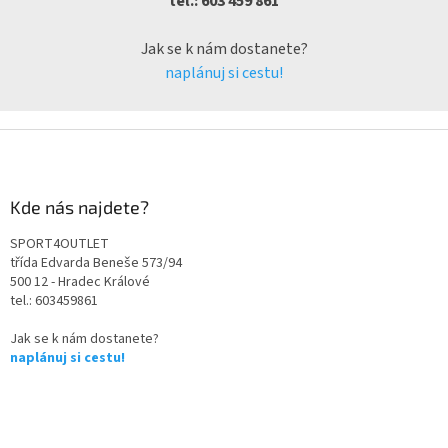
tel.: 603 459 861
Jak se k nám dostanete?
naplánuj si cestu!
Kde nás najdete?
SPORT4OUTLET
třída Edvarda Beneše 573/94
500 12 - Hradec Králové
tel.: 603459861
Jak se k nám dostanete?
naplánuj si cestu!