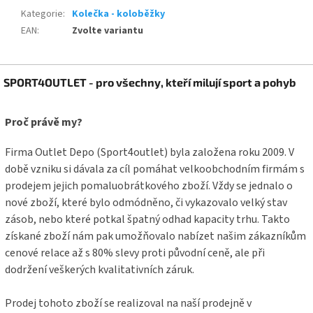
Kategorie
:
Kolečka - koloběžky
EAN
:
Zvolte variantu
Z
SPORT4OUTLET - pro všechny, kteří milují sport a pohyb
á
p
a
Proč právě my?
t
í
Firma Outlet Depo (Sport4outlet) byla založena roku 2009. V
době vzniku si dávala za cíl pomáhat velkoobchodním firmám s
prodejem jejich pomaluobrátkového zboží. Vždy se jednalo o
nové zboží, které bylo odmódněno, či vykazovalo velký stav
zásob, nebo které potkal špatný odhad kapacity trhu. Takto
získané zboží nám pak umožňovalo nabízet našim zákazníkům
cenové relace až s 80% slevy proti původní ceně, ale při
dodržení veškerých kvalitativních záruk.
Prodej tohoto zboží se realizoval na naší prodejně v