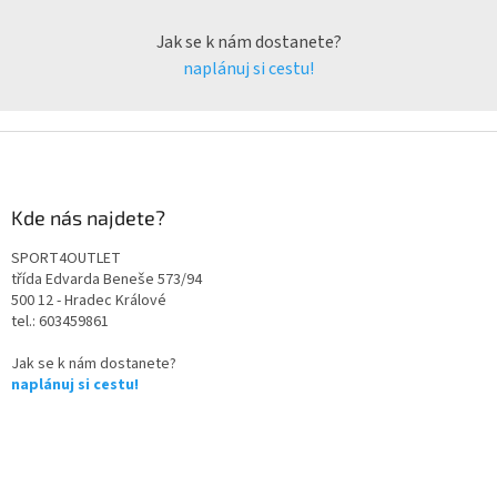
Jak se k nám dostanete?
naplánuj si cestu!
Kde nás najdete?
SPORT4OUTLET
třída Edvarda Beneše 573/94
500 12 - Hradec Králové
tel.: 603459861
Jak se k nám dostanete?
naplánuj si cestu!