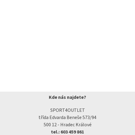
Kde nás najdete?
SPORT4OUTLET
třída Edvarda Beneše 573/94
500 12 - Hradec Králové
tel.: 603 459 861