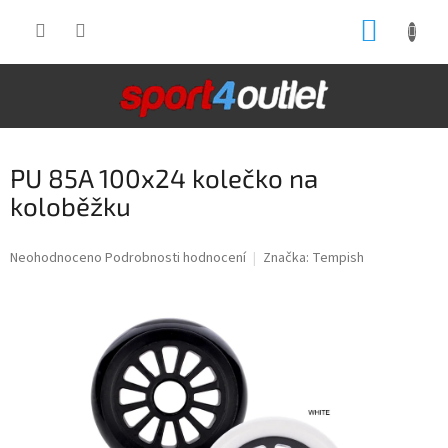
Přejít
NÁKUP
na
obsah
KOŠÍK
PU 85A 100x24 kolečko na
koloběžku
Průměrné
Neohodnoceno
Podrobnosti hodnocení
Značka:
Tempish
hodnocení
produktu
je
0,0
z
5
hvězdiček.