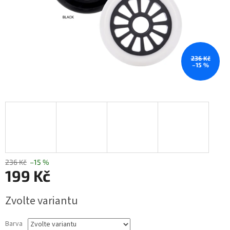
236 Kč
–15 %
236 Kč
–15 %
199 Kč
Měrná
Zvolte variantu
cena:
Barva