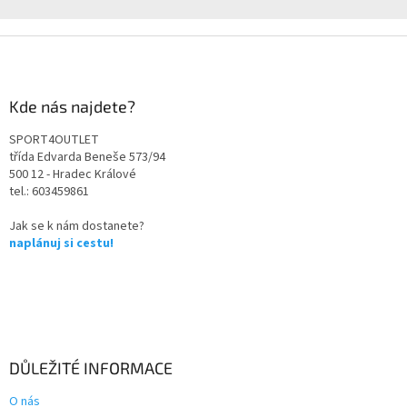
Kde nás najdete?
SPORT4OUTLET
třída Edvarda Beneše 573/94
500 12 - Hradec Králové
tel.: 603459861
Jak se k nám dostanete?
naplánuj si cestu!
DŮLEŽITÉ INFORMACE
O nás