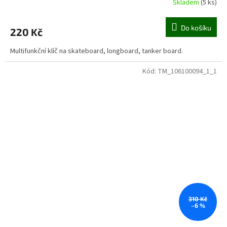
Skladem
(5 ks)
Do košíku
220 Kč
Multifunkční klíč na skateboard, longboard, tanker board.
Kód:
TM_106100094_1_1
310 Kč
–6 %