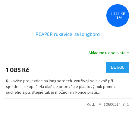
1 225 Kč
–11 %
REAPER rukavice na longbord
Skladem u dodavatele
DETAIL
1 085 Kč
Rukavice pro jezdce na longbordech. Využívají se hlavně při
sjezdech z kopců. Na dlaň se připevňuje plastový puk pomocí
suchého zipu. Stejně tak je možno i na konce prstů...
Kód:
TM_10600114_3_1