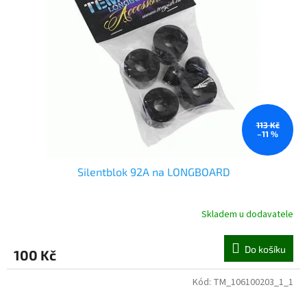
113 Kč
–11 %
Silentblok 92A na LONGBOARD
Skladem u dodavatele
Do košíku
100 Kč
Kód:
TM_106100203_1_1