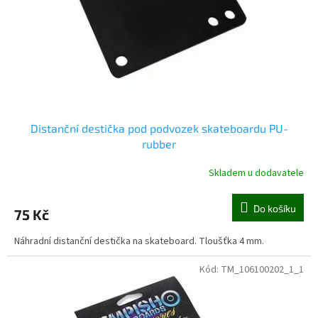
o
d
u
k
t
ů
Distanční destička pod podvozek skateboardu PU-
rubber
Skladem u dodavatele
Do košíku
75 Kč
Náhradní distanční destička na skateboard. Tloušťka 4 mm.
Kód:
TM_106100202_1_1