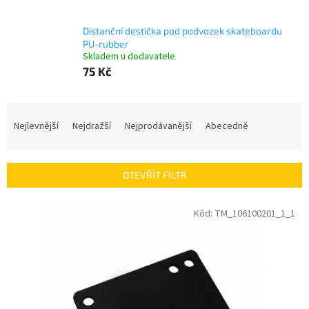
Distanční destička pod podvozek skateboardu
PU-rubber
Skladem u dodavatele
75 Kč
Ř
a
Nejlevnější
Nejdražší
Nejprodávanější
Abecedně
z
e
n
OTEVŘÍT FILTR
í
p
V
Kód:
TM_106100201_1_1
r
ý
o
p
d
i
u
s
k
p
t
r
ů