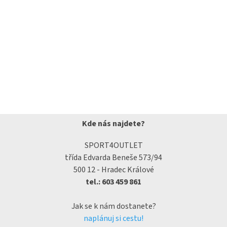
Kde nás najdete?
SPORT4OUTLET
třída Edvarda Beneše 573/94
500 12 - Hradec Králové
tel.: 603 459 861
Jak se k nám dostanete?
naplánuj si cestu!