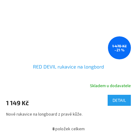
1 470 Kč
–21 %
RED DEVIL rukavice na longbord
Skladem u dodavatele
DETAIL
1 149 Kč
Nové rukavice na longboard z pravé kůže.
8
položek celkem
O