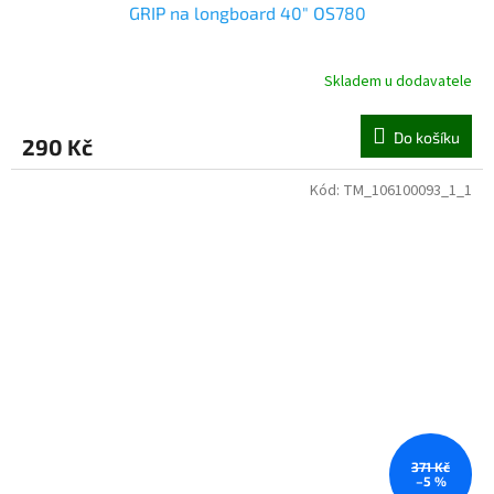
GRIP na longboard 40" OS780
Skladem u dodavatele
Do košíku
290 Kč
Kód:
TM_106100093_1_1
371 Kč
–5 %