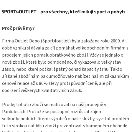
v
l
Z
á
SPORT4OUTLET - pro všechny, kteří milují sport a pohyb
á
d
p
a
a
Proč právě my?
c
t
í
í
p
Firma Outlet Depo (Sport4outlet) byla založena roku 2009. V
r
době vzniku si dávala za cíl pomáhat velkoobchodním firmám s
v
prodejem jejich pomaluobrátkového zboží. Vždy se jednalo o
k
y
nové zboží, které bylo odmódněno, či vykazovalo velký stav
v
zásob, nebo které potkal špatný odhad kapacity trhu. Takto
ý
získané zboží nám pak umožňovalo nabízet našim zákazníkům
p
cenové relace až s 80% slevy proti původní ceně, ale při
i
s
dodržení veškerých kvalitativních záruk.
u
Prodej tohoto zboží se realizoval na naší prodejně v
Pardubicích. Protože se postupně rozrůstal zájem
velkoobchodních firem i výrobců o naše služby, vyvstal problém
tuto širokou nabídku zboží prezentovat v kamenném obchodě.