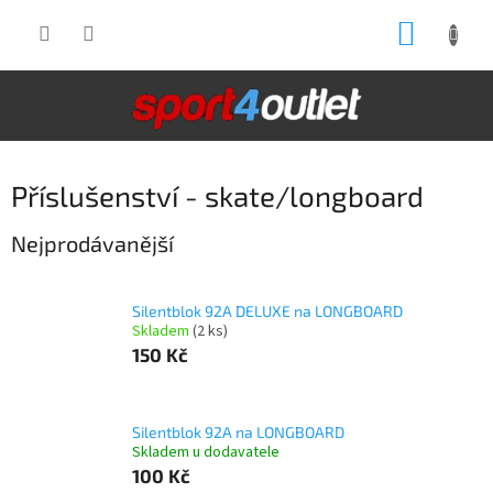
Přejít
NÁKUP
na
obsah
KOŠÍK
Příslušenství - skate/longboard
Nejprodávanější
Silentblok 92A DELUXE na LONGBOARD
Skladem
(2 ks)
150 Kč
Silentblok 92A na LONGBOARD
Skladem u dodavatele
100 Kč