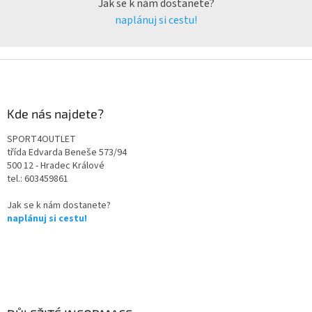
Jak se k nám dostanete?
naplánuj si cestu!
Kde nás najdete?
SPORT4OUTLET
třída Edvarda Beneše 573/94
500 12 - Hradec Králové
tel.: 603459861
Jak se k nám dostanete?
naplánuj si cestu!