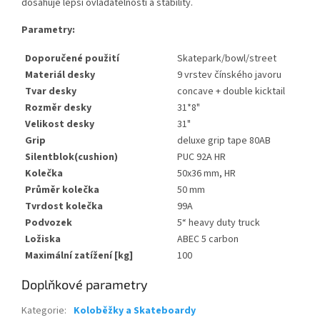
dosahuje lepší ovladatelnosti a stability.
Parametry:
Doporučené použití
Skatepark/bowl/street
Materiál desky
9 vrstev čínského javoru
Tvar desky
concave + double kicktail
Rozměr desky
31*8"
Velikost desky
31"
Grip
deluxe grip tape 80AB
Silentblok(cushion)
PUC 92A HR
Kolečka
50x36 mm, HR
Průměr kolečka
50 mm
Tvrdost kolečka
99A
Podvozek
5“ heavy duty truck
Ložiska
ABEC 5 carbon
Maximální zatížení [kg]
100
Doplňkové parametry
Kategorie
:
Koloběžky a Skateboardy