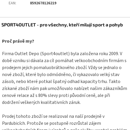
EAN
:
8592678126219
Z
SPORT4OUTLET - pro všechny, kteří milují sport a pohyb
á
p
a
Proč právě my?
t
í
Firma Outlet Depo (Sport4outlet) byla založena roku 2009. V
době vzniku si dávala za cíl pomáhat velkoobchodním firmám s
prodejem jejich pomaluobrátkového zboží. Vždy se jednalo o
nové zboží, které bylo odmódněno, či vykazovalo velký stav
zásob, nebo které potkal špatný odhad kapacity trhu. Takto
získané zboží nám pak umožňovalo nabízet našim zákazníkům
cenové relace až s 80% slevy proti původní ceně, ale při
dodržení veškerých kvalitativních záruk.
Prodej tohoto zboží se realizoval na naší prodejně v
Pardubicích. Protože se postupně rozrůstal zájem