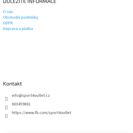
DŮLEŽITÉ INFORMACE
O nás
Obchodní podmínky
GDPR
Doprava a platba
Kontakt
info
@
sport4outlet.cz
603459861
https://www.fb.com/sport4outlet