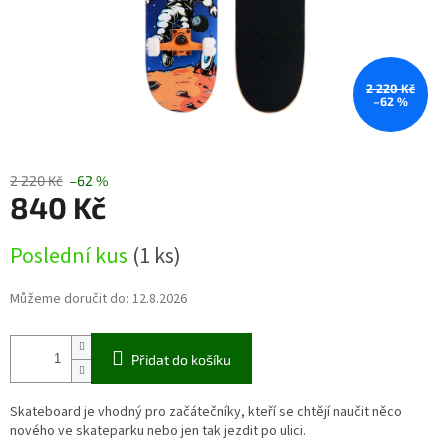
2 220 Kč
–62 %
2 220 Kč
–62 %
840 Kč
Měrná
Poslední kus
(1 ks)
cena:
Můžeme doručit do:
12.8.2026
Přidat do košíku
Skateboard je vhodný pro začátečníky, kteří se chtějí naučit něco
nového ve skateparku nebo jen tak jezdit po ulici.