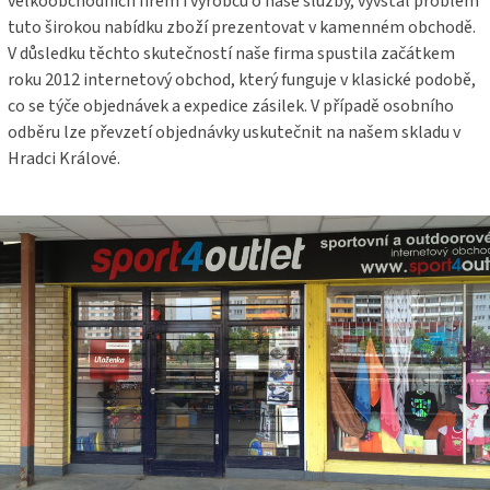
velkoobchodních firem i výrobců o naše služby, vyvstal problém
tuto širokou nabídku zboží prezentovat v kamenném obchodě.
V důsledku těchto skutečností naše firma spustila začátkem
roku 2012 internetový obchod, který funguje v klasické podobě,
co se týče objednávek a expedice zásilek. V případě osobního
odběru lze převzetí objednávky uskutečnit na našem skladu v
Hradci Králové.