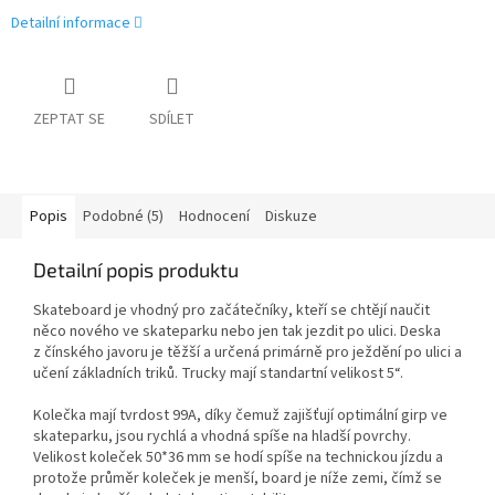
Detailní informace
ZEPTAT SE
SDÍLET
Popis
Podobné (5)
Hodnocení
Diskuze
Detailní popis produktu
Skateboard je vhodný pro začátečníky, kteří se chtějí naučit
něco nového ve skateparku nebo jen tak jezdit po ulici. Deska
z čínského javoru je těžší a určená primárně pro ježdění po ulici a
učení základních triků. Trucky mají standartní velikost 5“.
Kolečka mají tvrdost 99A, díky čemuž zajišťují optimální girp ve
skateparku, jsou rychlá a vhodná spíše na hladší povrchy.
Velikost koleček 50*36 mm se hodí spíše na technickou jízdu a
protože průměr koleček je menší, board je níže zemi, čímž se