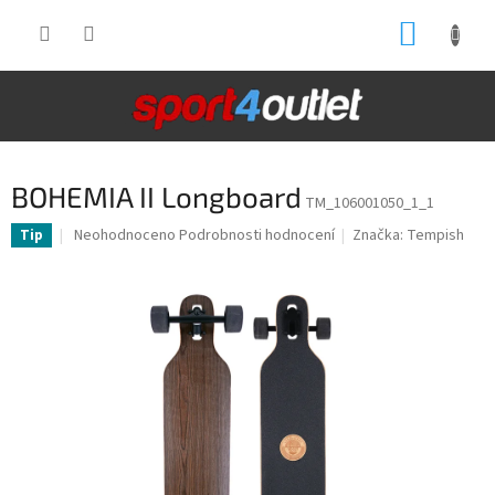
Přejít
NÁKUP
na
obsah
KOŠÍK
BOHEMIA II Longboard
TM_106001050_1_1
Průměrné
Neohodnoceno
Podrobnosti hodnocení
Značka:
Tempish
Tip
hodnocení
produktu
je
0,0
z
5
hvězdiček.