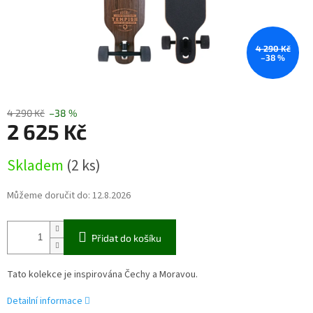
4 290 Kč
–38 %
4 290 Kč
–38 %
2 625 Kč
Měrná
Skladem
(2 ks)
cena:
Můžeme doručit do:
12.8.2026
Přidat do košíku
Tato kolekce je inspirována Čechy a Moravou.
Detailní informace