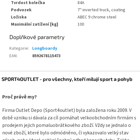
Tvrdost kolečka
84A
Podvozek
7'' inverted truck, coating
Ložiska
ABEC 9 chrome steel
Maximální zatížení [kg]
100
Doplňkové parametry
Kategorie
:
Longboardy
EAN
:
8592678115473
Z
SPORT4OUTLET - pro všechny, kteří milují sport a pohyb
á
p
a
Proč právě my?
t
í
Firma Outlet Depo (Sport4outlet) byla založena roku 2009. V
době vzniku si dávala za cíl pomáhat velkoobchodním firmám s
prodejem jejich pomaluobrátkového zboží. Vždy se jednalo o
nové zboží, které bylo odmódněno, či vykazovalo velký stav