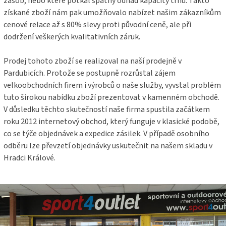
zásob, nebo které potkal špatný odhad kapacity trhu. Takto
získané zboží nám pak umožňovalo nabízet našim zákazníkům
cenové relace až s 80% slevy proti původní ceně, ale při
dodržení veškerých kvalitativních záruk.
Prodej tohoto zboží se realizoval na naší prodejně v
Pardubicích. Protože se postupně rozrůstal zájem
velkoobchodních firem i výrobců o naše služby, vyvstal problém
tuto širokou nabídku zboží prezentovat v kamenném obchodě.
V důsledku těchto skutečností naše firma spustila začátkem
roku 2012 internetový obchod, který funguje v klasické podobě,
co se týče objednávek a expedice zásilek. V případě osobního
odběru lze převzetí objednávky uskutečnit na našem skladu v
Hradci Králové.