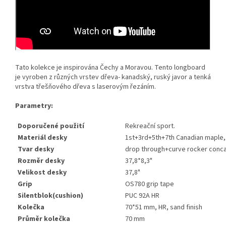
Tato kolekce je inspirována Čechy a Moravou. Tento longboard
je vyroben z různých vrstev dřeva- kanadský, ruský javor a tenká
vrstva třešňového dřeva s laserovým řezáním.
Parametry:
Doporučené použití
Rekreační sport.
Materiál desky
1st+3rd+5th+7th Canadian maple,
Tvar desky
drop through+curve rocker conc
Rozměr desky
37,8*8,3"
Velikost desky
37,8"
Grip
OS780 grip tape
Silentblok(cushion)
PUC 92A HR
Kolečka
70*51 mm, HR, sand finish
Průměr kolečka
70 mm