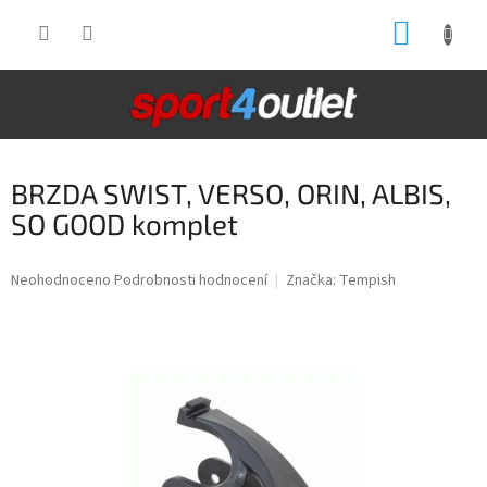
Přejít
NÁKUP
na
obsah
KOŠÍK
BRZDA SWIST, VERSO, ORIN, ALBIS,
SO GOOD komplet
Průměrné
Neohodnoceno
Podrobnosti hodnocení
Značka:
Tempish
hodnocení
produktu
je
0,0
z
5
hvězdiček.