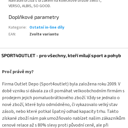
Náhradní brzda s držákem na kolečkové brusle SWIST,
VERSO, ALBIS, SO GOOD.
Doplňkové parametry
Kategorie
:
Ostatní in-line díly
EAN
:
Zvolte variantu
Z
SPORT4OUTLET - pro všechny, kteří milují sport a pohyb
á
p
a
Proč právě my?
t
í
Firma Outlet Depo (Sport4outlet) byla založena roku 2009. V
době vzniku si dávala za cíl pomáhat velkoobchodním firmám s
prodejem jejich pomaluobrátkového zboží. Vždy se jednalo o
nové zboží, které bylo odmódněno, či vykazovalo velký stav
zásob, nebo které potkal špatný odhad kapacity trhu. Takto
získané zboží nám pak umožňovalo nabízet našim zákazníkům
cenové relace až s 80% slevy proti původní ceně, ale při