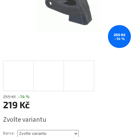
255 Kč
–14 %
255 Kč
–14 %
219 Kč
Měrná
Zvolte variantu
cena:
Barva: