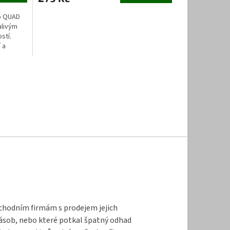
do QUAD
alivým
stí.
 a
bchodním firmám s prodejem jejich
zásob, nebo které potkal špatný odhad