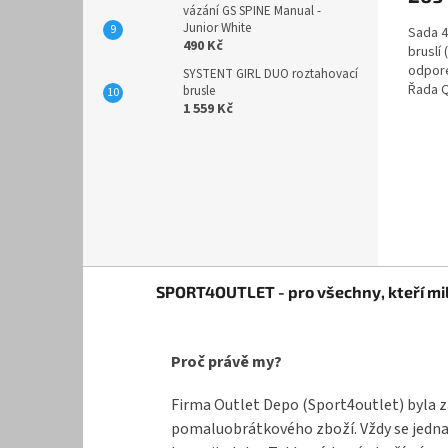
vázání GS SPINE Manual -
Junior White
Sada 4
490 Kč
bruslí
odpore
SYSTENT GIRL DUO roztahovací
Řada Q
brusle
jemněj
1 559 Kč
Z
SPORT4OUTLET - pro všechny, kteří mil
á
p
a
Proč právě my?
t
í
Firma Outlet Depo (Sport4outlet) byla z
pomaluobrátkového zboží. Vždy se jednal