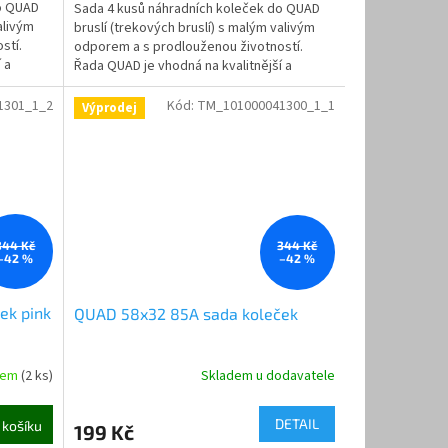
do QUAD
Sada 4 kusů náhradních koleček do QUAD
alivým
bruslí (trekových bruslí) s malým valivým
stí.
odporem a s prodlouženou životností.
 a
Řada QUAD je vhodná na kvalitnější a
jemnější povrchy.
1301_1_2
Kód:
TM_101000041300_1_1
Výprodej
344 Kč
344 Kč
–42 %
–42 %
ek pink
QUAD 58x32 85A sada koleček
dem
(2 ks)
Skladem u dodavatele
DETAIL
 košíku
199 Kč