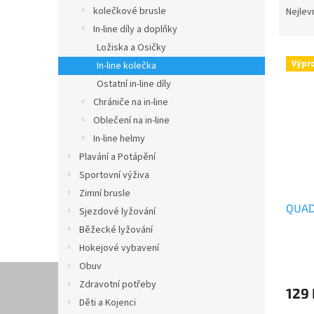
n
a
kolečkové brusle
Nejlev
e
z
In-line díly a doplňky
l
e
Ložiska a Osičky
V
n
Výpr
In-line kolečka
ý
í
Ostatní in-line díly
p
p
i
r
Chrániče na in-line
s
o
Oblečení na in-line
p
d
In-line helmy
r
u
Plavání a Potápění
o
k
Sportovní výživa
d
t
Zimní brusle
u
ů
QUAD
k
Sjezdové lyžování
t
Běžecké lyžování
ů
Hokejové vybavení
Obuv
Zdravotní potřeby
129 
Děti a Kojenci