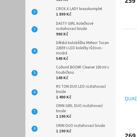
259
CROX.X LADY krasokomplet
1 899 Kč
DASTY GIRL kolečkové
roztahovací brusle
990 Kč
Dětská koloběžka Meteor Tucan
22659 s LED kolečky růžovo-
modrá
549 Kč
Collonil BOOM! Cleaner 100 ml s
houbičkou
149 Kč
RS TON DUO LED roztahovací
brusle
1 490 Kč
QUAD
ORIN GIRL DUO roztahovací
brusle
1 190 Kč
ORIN DUO roztahovací brusle
1 190 Kč
269