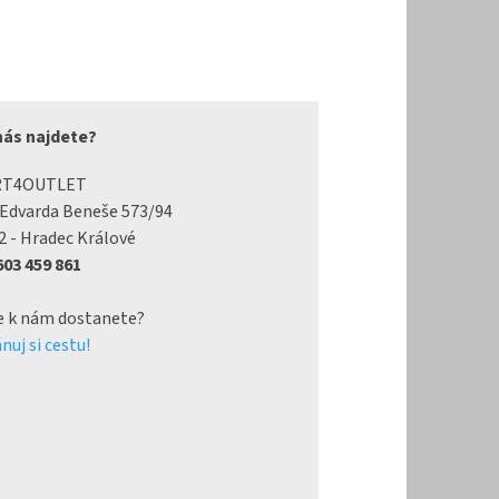
nás najdete?
RT4OUTLET
 Edvarda Beneše 573/94
2 - Hradec Králové
 603 459 861
e k nám dostanete?
nuj si cestu!