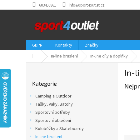
Přejít
603459861
info@sport4outlet.cz
na
obsah
GDPR
Kontakty
Značky
Domů
In-line bruslení
In-line díly a doplňky
P
In-l
o
Přeskočit
s
Kategorie
kategorie
Nejpr
t
r
Camping a Outdoor
a
Tašky, Vaky, Batohy
n
Sportovní potřeby
n
í
Sportovní oblečení
p
Koloběžky a Skateboardy
a
In-line bruslení
Ř