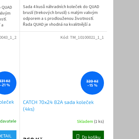
Sada 4 kusů náhradních koleček do QUAD
do QUAD
bruslí (trekových bruslí) s malým valivým
alivým
odporem a s prodlouženou životností.
stí.
Řada QUAD je vhodná na kvalitnější a
 a
jemnější povrchy.
0043_1_2
Kód:
TM_10100021_1_1
331 Kč
320 Kč
–21 %
–15 %
oleček
CATCH 70x24 82A sada koleček
(4ks)
davatele
Skladem
(1 ks)
DETAIL
Do košíku