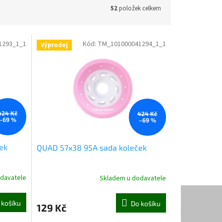
52
položek celkem
1293_1_1
Kód:
TM_101000041294_1_1
Výprodej
424 Kč
424 Kč
–69 %
–69 %
ek
QUAD 57x38 95A sada koleček
davatele
Skladem u dodavatele
 košíku
Do košíku
129 Kč