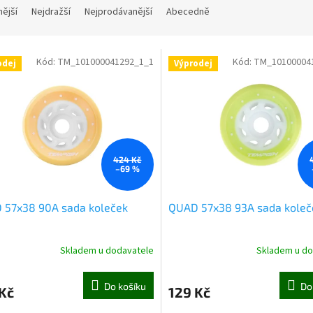
nější
Nejdražší
Nejprodávanější
Abecedně
Kód:
TM_101000041292_1_1
Kód:
TM_10100004
odej
Výprodej
424 Kč
–69 %
 57x38 90A sada koleček
QUAD 57x38 93A sada koleč
Skladem u dodavatele
Skladem u do
Do košíku
Do
Kč
129 Kč