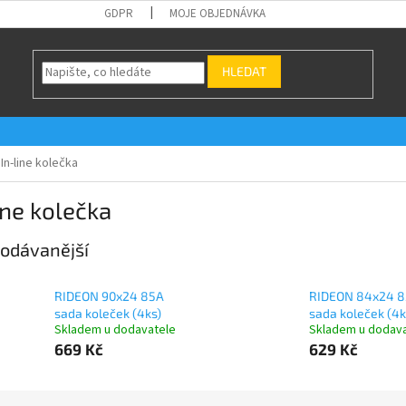
GDPR
MOJE OBJEDNÁVKA
HLEDAT
In-line kolečka
ine kolečka
odávanější
RIDEON 90x24 85A
RIDEON 84x24 
sada koleček (4ks)
sada koleček (4k
Skladem u dodavatele
Skladem u dodav
669 Kč
629 Kč