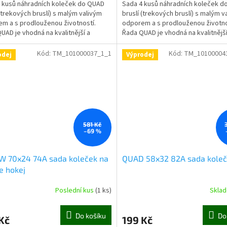
 kusů náhradních koleček do QUAD
Sada 4 kusů náhradních koleček 
 (trekových bruslí) s malým valivým
bruslí (trekových bruslí) s malým v
m a s prodlouženou životností.
odporem a s prodlouženou životno
UAD je vhodná na kvalitnější a
Řada QUAD je vhodná na kvalitnější
ší povrchy.
jemnější povrchy.
Kód:
TM_101000037_1_1
Kód:
TM_10100004
odej
Výprodej
581 Kč
–69 %
 70x24 74A sada koleček na
QUAD 58x32 82A sada koleč
ne hokej
Poslední kus
(1 ks)
Skla
Do košíku
Do
Kč
199 Kč