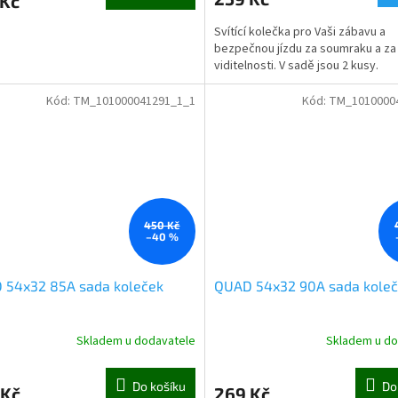
 Kč
Svítící kolečka pro Vaši zábavu a
bezpečnou jízdu za soumraku a za
viditelnosti. V sadě jsou 2 kusy.
Kód:
TM_101000041291_1_1
Kód:
TM_1010000
450 Kč
–40 %
 54x32 85A sada koleček
QUAD 54x32 90A sada kole
Skladem u dodavatele
Skladem u do
Do košíku
Do
 Kč
269 Kč