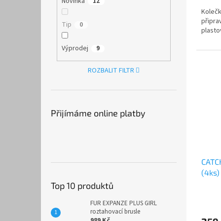
Novinka
12
Kolečk
připra
Tip
0
plasto
Výprodej
9
ROZBALIT FILTR
Přijímáme online platby
CATC
(4ks)
Top 10 produktů
FUR EXPANZE PLUS GIRL
roztahovací brusle
989 Kč