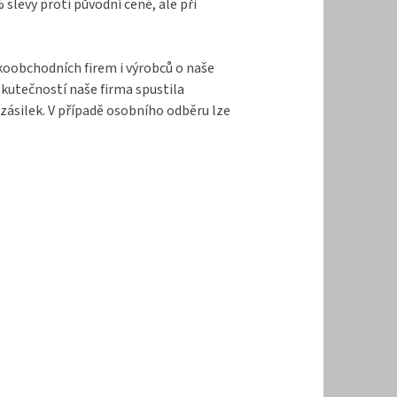
levy proti původní ceně, ale při
lkoobchodních firem i výrobců o naše
kutečností naše firma spustila
zásilek. V případě osobního odběru lze