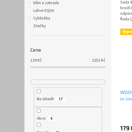
Sada 4
Dům a zahrada
bruslí
Lahve EQUA
odpore
Cyklistika
Řada Q
jemněj
Značky
Výpr
Cena
129
Kč
2252
Kč
WOOW
in-li
Na skladě
17
Akce
6
179 