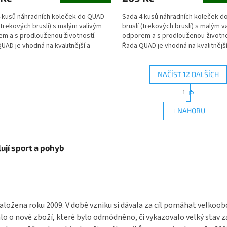
 kusů náhradních koleček do QUAD
Sada 4 kusů náhradních koleček 
 (trekových bruslí) s malým valivým
bruslí (trekových bruslí) s malým v
m a s prodlouženou životností.
odporem a s prodlouženou životno
UAD je vhodná na kvalitnější a
Řada QUAD je vhodná na kvalitnější
ší povrchy.
jemnější povrchy.
NAČÍST 12 DALŠÍCH
S
1
5
O
t
r
v
NAHORU
á
l
n
á
k
d
o
a
ují sport a pohyb
v
c
á
í
n
p
í
r
v
k
aložena roku 2009. V době vzniku si dávala za cíl pomáhat velkoo
y
o o nové zboží, které bylo odmódněno, či vykazovalo velký stav 
v