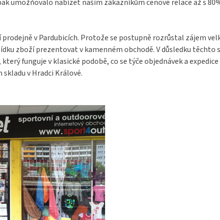
pak umožňovalo nabízet našim zákazníkům cenové relace až s 80% s
ý
p
i
s
í prodejně v Pardubicích. Protože se postupně rozrůstal zájem ve
u
bídku zboží prezentovat v kamenném obchodě. V důsledku těchto s
terý funguje v klasické podobě, co se týče objednávek a expedice 
 skladu v Hradci Králové.