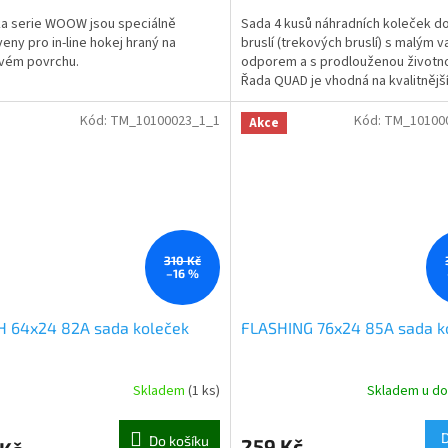
a serie WOOW jsou speciálně
Sada 4 kusů náhradních koleček 
veny pro in-line hokej hraný na
bruslí (trekových bruslí) s malým v
vém povrchu.
odporem a s prodlouženou životno
Řada QUAD je vhodná na kvalitnější
jemnější povrchy.
Kód:
TM_10100023_1_1
Kód:
TM_10100
Akce
310 Kč
–16 %
H 64x24 82A sada koleček
FLASHING 76x24 85A sada k
Skladem
(1 ks)
Skladem u do
Do košíku
259 Kč