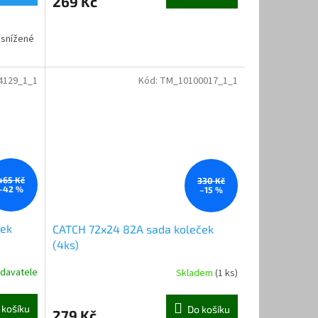
269 Kč
 snížené
4129_1_1
Kód:
TM_10100017_1_1
465 Kč
330 Kč
–42 %
–15 %
ček
CATCH 72x24 82A sada koleček
(4ks)
davatele
Skladem
(1 ks)
 košíku
Do košíku
279 Kč