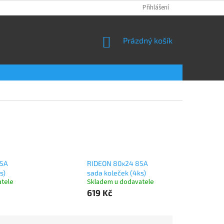
Přihlášení
NÁKUPNÍ
Prázdný košík
KOŠÍK
85A
RIDEON 80x24 85A
s)
sada koleček (4ks)
atele
Skladem u dodavatele
619 Kč