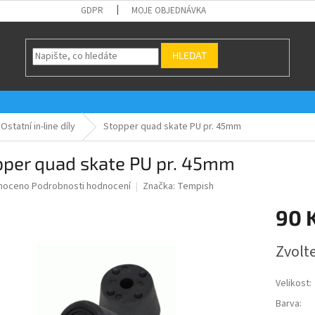
GDPR
MOJE OBJEDNÁVKA
HLEDAT
Ostatní in-line díly
Stopper quad skate PU pr. 45mm
pper quad skate PU pr. 45mm
né
noceno
Podrobnosti hodnocení
Značka:
Tempish
ní
90 
u
Měrná
Zvolt
cena:
ek.
Velikost:
Barva: