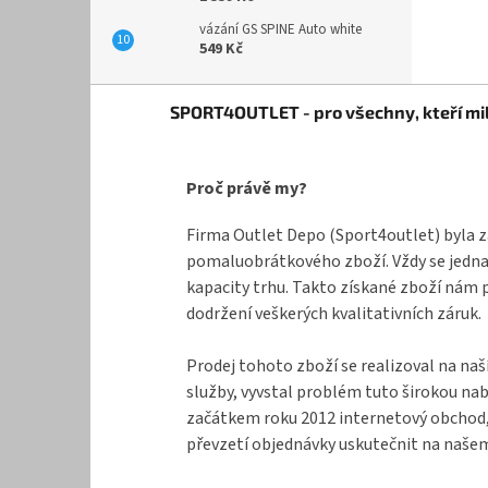
vázání GS SPINE Auto white
549 Kč
Z
SPORT4OUTLET - pro všechny, kteří mil
á
p
a
Proč právě my?
t
í
Firma Outlet Depo (Sport4outlet) byla z
pomaluobrátkového zboží. Vždy se jednal
kapacity trhu. Takto získané zboží nám 
dodržení veškerých kvalitativních záruk.
Prodej tohoto zboží se realizoval na naš
služby, vyvstal problém tuto širokou na
začátkem roku 2012 internetový obchod, k
převzetí objednávky uskutečnit na našem