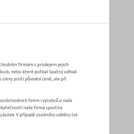
bchodním firmám s prodejem jejich
zásob, nebo které potkal špatný odhad
levy proti původní ceně, ale při
lkoobchodních firem i výrobců o naše
kutečností naše firma spustila
zásilek. V případě osobního odběru lze