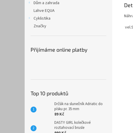
Dům a zahrada
Det
Lahve EQUA
Náhr
Cyklistika
Značky
vel.
Přijímáme online platby
Top 10 produktů
Držák na slunečník Adriatic do
písku pr. 35 mm
89 Kč
DASTY GIRL kolečkové
roztahovací brusle