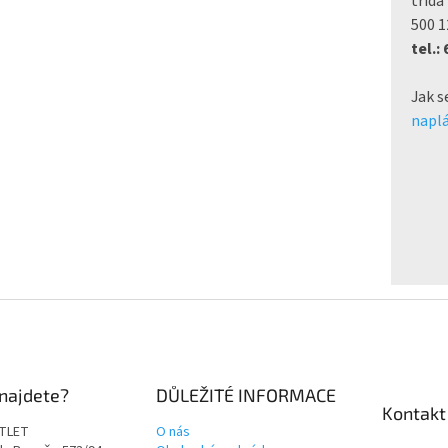
třída
500 1
tel.:
Jak s
naplá
najdete?
DŮLEŽITÉ INFORMACE
Kontakt
TLET
O nás