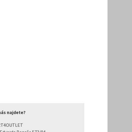
nás najdete?
RT4OUTLET