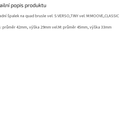
ailní popis produktu
adní špalek na quad brusle vel. S:VERSO,TINY vel. M:MOOVE,CLASSIC
S: průměr 42mm, výška 29mm vel.M: průměr 45mm, výška 33mm