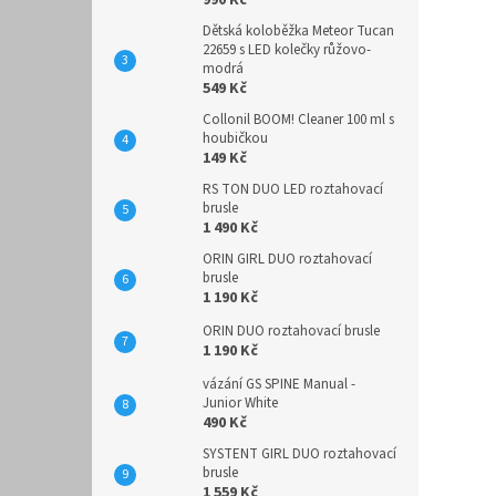
990 Kč
Dětská koloběžka Meteor Tucan
22659 s LED kolečky růžovo-
modrá
549 Kč
Collonil BOOM! Cleaner 100 ml s
houbičkou
149 Kč
RS TON DUO LED roztahovací
brusle
1 490 Kč
ORIN GIRL DUO roztahovací
brusle
1 190 Kč
ORIN DUO roztahovací brusle
1 190 Kč
vázání GS SPINE Manual -
Junior White
490 Kč
SYSTENT GIRL DUO roztahovací
brusle
1 559 Kč