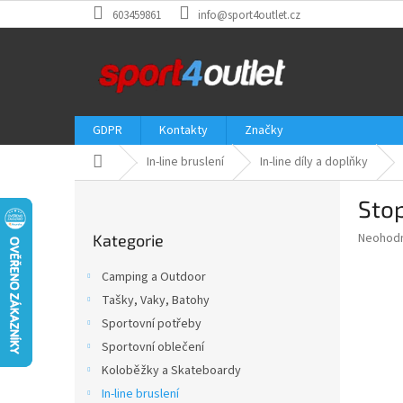
Přejít
603459861
info@sport4outlet.cz
na
obsah
GDPR
Kontakty
Značky
Domů
In-line bruslení
In-line díly a doplňky
P
Sto
o
Přeskočit
s
Průměr
Neohod
Kategorie
kategorie
t
hodnoce
r
produkt
Camping a Outdoor
a
je
Tašky, Vaky, Batohy
0,0
n
z
Sportovní potřeby
n
5
í
Sportovní oblečení
hvězdič
p
Koloběžky a Skateboardy
a
In-line bruslení