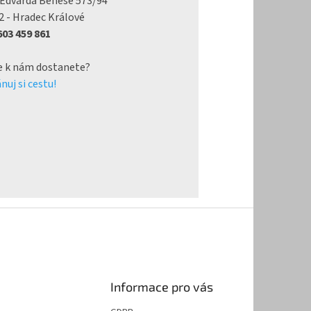
 Edvarda Beneše 573/94
2 - Hradec Králové
 603 459 861
e k nám dostanete?
nuj si cestu!
Informace pro vás