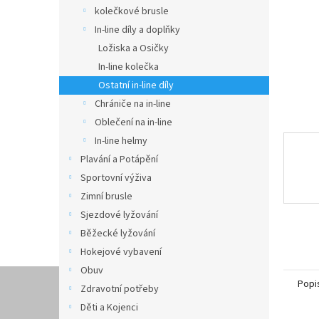
n
kolečkové brusle
e
In-line díly a doplňky
l
Ložiska a Osičky
In-line kolečka
Ostatní in-line díly
Chrániče na in-line
Oblečení na in-line
In-line helmy
Plavání a Potápění
Sportovní výživa
Zimní brusle
Sjezdové lyžování
Běžecké lyžování
Hokejové vybavení
Obuv
Popi
Zdravotní potřeby
Děti a Kojenci