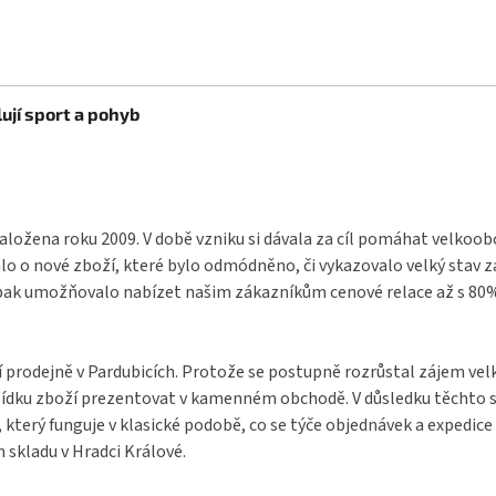
ují sport a pohyb
aložena roku 2009. V době vzniku si dávala za cíl pomáhat velkoo
o o nové zboží, které bylo odmódněno, či vykazovalo velký stav 
pak umožňovalo nabízet našim zákazníkům cenové relace až s 80% s
í prodejně v Pardubicích. Protože se postupně rozrůstal zájem ve
bídku zboží prezentovat v kamenném obchodě. V důsledku těchto s
terý funguje v klasické podobě, co se týče objednávek a expedice 
 skladu v Hradci Králové.