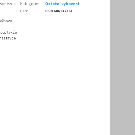
 zamezení
Kategorie
:
Ostatní vybavení
EAN
:
8591686137361
výbavy.
kou, takže
 nástavce