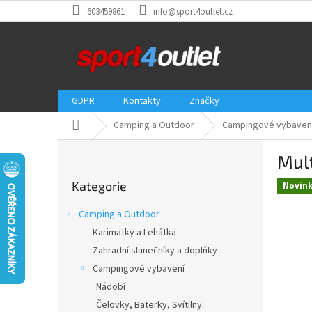
Přejít
603459861
info@sport4outlet.cz
na
obsah
GDPR
Kontakty
Značky
Domů
Camping a Outdoor
Campingové vybaven
P
Mult
o
Přeskočit
s
Kategorie
kategorie
Novin
t
r
Camping a Outdoor
a
Karimatky a Lehátka
n
Zahradní slunečníky a doplňky
n
í
Campingové vybavení
p
Nádobí
a
Čelovky, Baterky, Svítilny