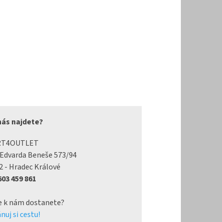
nás najdete?
RT4OUTLET
 Edvarda Beneše 573/94
2 - Hradec Králové
 603 459 861
e k nám dostanete?
nuj si cestu!