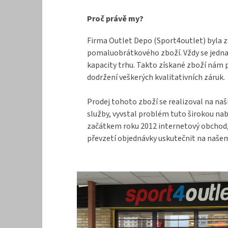
a
Proč právě my?
t
í
Firma Outlet Depo (Sport4outlet) byla z
pomaluobrátkového zboží. Vždy se jednal
kapacity trhu. Takto získané zboží nám 
dodržení veškerých kvalitativních záruk.
Prodej tohoto zboží se realizoval na naš
služby, vyvstal problém tuto širokou na
začátkem roku 2012 internetový obchod, k
převzetí objednávky uskutečnit na našem