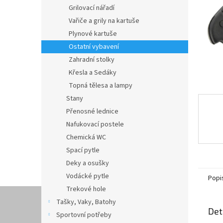
n
Grilovací nářadí
e
Vařiče a grily na kartuše
l
Plynové kartuše
Ostatní vybavení
Zahradní stolky
Křesla a Sedáky
Topná tělesa a lampy
Stany
Přenosné lednice
Nafukovací postele
Chemická WC
Spací pytle
Deky a osušky
Vodácké pytle
Popi
Trekové hole
Tašky, Vaky, Batohy
Det
Sportovní potřeby