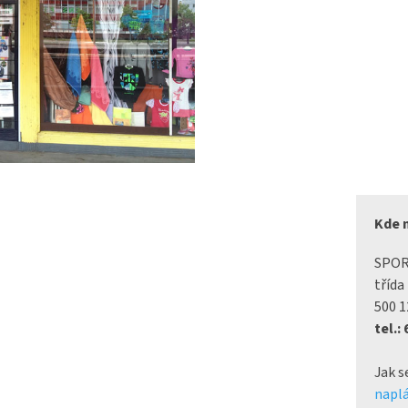
Kde 
SPO
třída
500 1
tel.:
Jak s
naplá