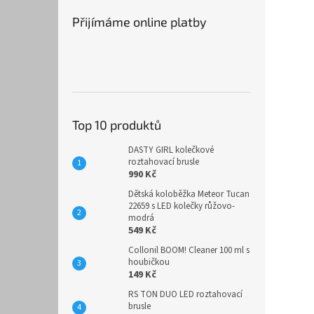
Přijímáme online platby
Top 10 produktů
DASTY GIRL kolečkové
roztahovací brusle
990 Kč
Dětská koloběžka Meteor Tucan
22659 s LED kolečky růžovo-
modrá
549 Kč
Collonil BOOM! Cleaner 100 ml s
houbičkou
149 Kč
RS TON DUO LED roztahovací
brusle