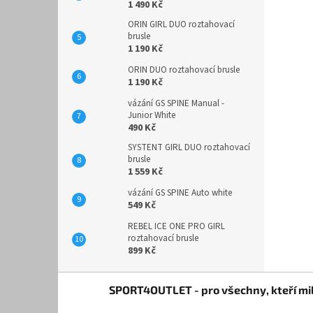
1 490 Kč
ORIN GIRL DUO roztahovací
brusle
1 190 Kč
ORIN DUO roztahovací brusle
1 190 Kč
vázání GS SPINE Manual -
Junior White
490 Kč
SYSTENT GIRL DUO roztahovací
brusle
1 559 Kč
vázání GS SPINE Auto white
549 Kč
REBEL ICE ONE PRO GIRL
roztahovací brusle
899 Kč
Z
SPORT4OUTLET - pro všechny, kteří mil
á
p