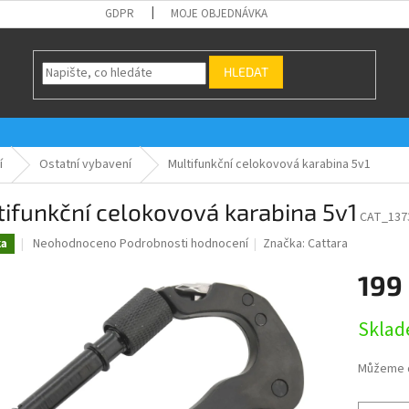
GDPR
MOJE OBJEDNÁVKA
HLEDAT
í
Ostatní vybavení
Multifunkční celokovová karabina 5v1
ifunkční celokovová karabina 5v1
CAT_137
Průměrné
Neohodnoceno
Podrobnosti hodnocení
Značka:
Cattara
ka
hodnocení
produktu
199
je
0,0
Měrná
Skla
z
cena:
5
hvězdiček.
Můžeme d