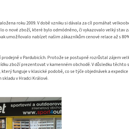
aložena roku 2009. V době vzniku si dávala za cíl pomáhat velkoo
o o nové zboží, které bylo odmódněno, či vykazovalo velký stav 
pak umožňovalo nabízet našim zákazníkům cenové relace až s 80% s
í prodejně v Pardubicích. Protože se postupně rozrůstal zájem ve
bídku zboží prezentovat v kamenném obchodě. V důsledku těchto s
terý funguje v klasické podobě, co se týče objednávek a expedice 
 skladu v Hradci Králové.