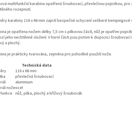
íková multifunkční karabina opatřená šroubovací, převlečnou pojistkou, pro
těného rozepnutí.
ěry karabiny 116 x 66 mm zajistí bezpečné uchycení veškeré kempingové 
bina je opatřena nožem délky 7,5 cm s pilkovou částí, nůž je opatřen pojist
ozí jeho nechtěnné složení. V horní části jsou potom k dispozici šroubovací
vý a plochý.
bina je prakticky tvarována, zejména pro pohodlné použití nože.
Technická data
ěry
116 x 66 mm
tka
převlečná šroubovací
riál
aluminium
riál nože
ocel
 funkce
nůž, pilka, plochý a křížový šroubovák