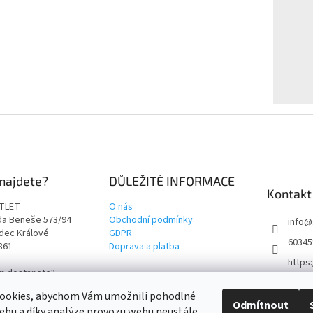
najdete?
DŮLEŽITÉ INFORMACE
Kontakt
TLET
O nás
rda Beneše 573/94
Obchodní podmínky
info
@
adec Králové
GDPR
60345
9861
Doprava a platba
https
ám dostanete?
t4outl
i cestu!
ookies, abychom Vám umožnili pohodlné
Odmítnout
ebu a díky analýze provozu webu neustále