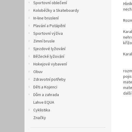
Sportovní oblečení
Hlin
nech
Koloběžky a Skateboardy
In-line bruslení
Rozm
Plavání a Potápění
Kara
Sportovní výživa
nehr
Zimní brusle
křížo
Sjezdové lyžování
Kara
Běžecké lyžování
Hokejové vybavení
rozm
Obuv
pojis
Zdravotní potřeby
mate
Děti a Kojenci
mate
další
Dům a zahrada
Lahve EQUA
Cyklistika
Značky