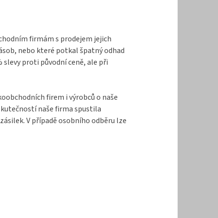
bchodním firmám s prodejem jejich
zásob, nebo které potkal špatný odhad
levy proti původní ceně, ale při
lkoobchodních firem i výrobců o naše
kutečností naše firma spustila
zásilek. V případě osobního odběru lze