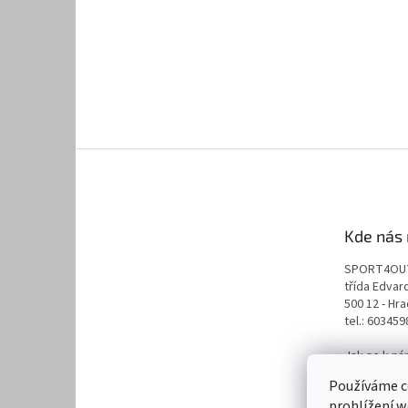
Kde nás 
SPORT4OU
třída Edva
500 12 - Hr
tel.: 60345
Jak se k n
naplánuj s
Používáme c
prohlížení w