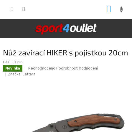
Přejít
NÁKUP
na
obsah
KOŠÍK
Nůž zavírací HIKER s pojistkou 20cm
CAT_13256
Průměrné
Neohodnoceno
Podrobnosti hodnocení
Novinka
hodnocení
Značka:
Cattara
produktu
je
0,0
z
5
hvězdiček.