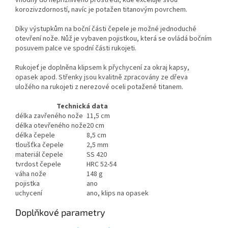
vhodný do nepříznivého prostředí, kde exceluje svou
korozivzdorností, navíc je potažen titanovým povrchem.
Díky výstupkům na boční části čepele je možné jednoduché
otevření nože. Nůž je vybaven pojistkou, která se ovládá bočním
posuvem palce ve spodní části rukojeti.
Rukojeť je doplněna klipsem k přychycení za okraj kapsy,
opasek apod. Střenky jsou kvalitně zpracovány ze dřeva
uložého na rukojeti z nerezové oceli potažené titanem.
Technická data
délka zavřeného nože
11,5 cm
délka otevřeného nože
20 cm
délka čepele
8,5 cm
tloušťka čepele
2,5 mm
materiál čepele
SS 420
tvrdost čepele
HRC 52-54
váha nože
148 g
pojistka
ano
uchycení
ano, klips na opasek
Doplňkové parametry