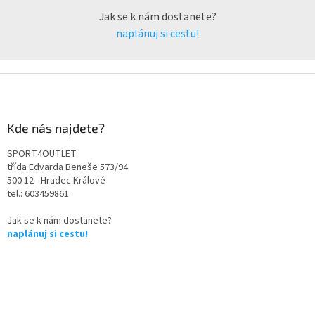
Jak se k nám dostanete?
naplánuj si cestu!
Kde nás najdete?
SPORT4OUTLET
třída Edvarda Beneše 573/94
500 12 - Hradec Králové
tel.: 603459861
Jak se k nám dostanete?
naplánuj si cestu!