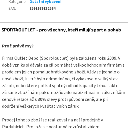
Kategorie
:
Ostatní vybavení
EAN
:
8591686132564
Z
SPORT4OUTLET - pro všechny, kteří milují sport a pohyb
á
p
a
Proč právě my?
t
í
Firma Outlet Depo (Sport4outlet) byla založena roku 2009. V
době vzniku si dávala za cíl pomáhat velkoobchodním firmám s
prodejem jejich pomaluobrátkového zboží. Vždy se jednalo o
nové zboží, které bylo odmódněno, či vykazovalo velký stav
zásob, nebo které potkal špatný odhad kapacity trhu. Takto
získané zboží nám pak umožňovalo nabízet našim zákazníkům
cenové relace až s 80% slevy proti původní ceně, ale při
dodržení veškerých kvalitativních záruk.
Prodej tohoto zboží se realizoval na naší prodejně v
Pardubicích. Protože se postupně rozrůstal zájem