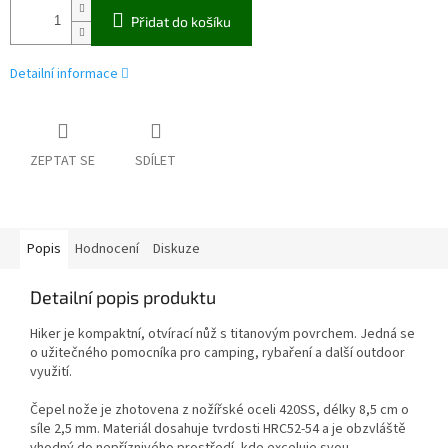
Přidat do košíku
Detailní informace
ZEPTAT SE
SDÍLET
Popis
Hodnocení
Diskuze
Detailní popis produktu
Hiker je kompaktní, otvírací nůž s titanovým povrchem. Jedná se
o užitečného pomocníka pro camping, rybaření a další outdoor
využití.
Čepel nože je zhotovena z nožířské oceli 420SS, délky 8,5 cm o
síle 2,5 mm. Materiál dosahuje tvrdosti HRC52-54 a je obzvláště