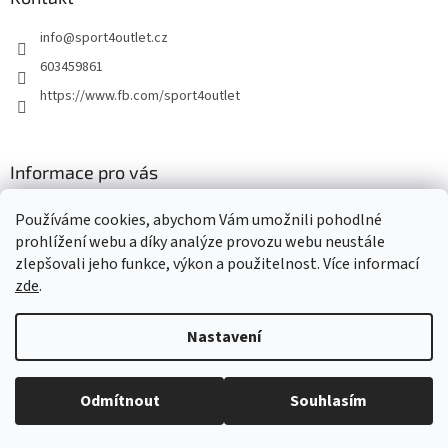
info
@
sport4outlet.cz
603459861
https://www.fb.com/sport4outlet
Informace pro vás
GDPR
Používáme cookies, abychom Vám umožnili pohodlné
Moje objednávka
prohlížení webu a díky analýze provozu webu neustále
zlepšovali jeho funkce, výkon a použitelnost. Více informací
zde
.
Vytvořil Shoptet
Nastavení
Copyright 2026
Sport4outlet
. Všechna práva vyhrazena.
Upravit
Beru na vědomí, že expedice objednávek bude probíhat od 10.8.2026
Odmítnout
Souhlasím
nastavení cookies
(1.8.-9.8.2026 čerpáme dovolenou).