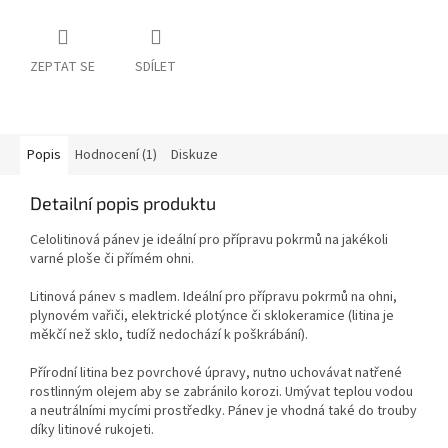
ZEPTAT SE
SDÍLET
Popis
Hodnocení (1)
Diskuze
Detailní popis produktu
Celolitinová pánev je ideální pro přípravu pokrmů na jakékoli
varné ploše či přímém ohni.
Litinová pánev s madlem. Ideální pro přípravu pokrmů na ohni,
plynovém vařiči, elektrické plotýnce či sklokeramice (litina je
měkčí než sklo, tudíž nedochází k poškrábání).
Přírodní litina bez povrchové úpravy, nutno uchovávat natřené
rostlinným olejem aby se zabránilo korozi. Umývat teplou vodou
a neutrálními mycími prostředky. Pánev je vhodná také do trouby
díky litinové rukojeti.