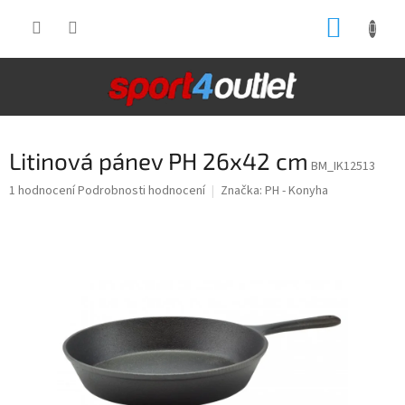
Přejít
NÁKUP
na
obsah
KOŠÍK
Litinová pánev PH 26x42 cm
BM_IK12513
Průměrné
1 hodnocení
Podrobnosti hodnocení
Značka:
PH - Konyha
hodnocení
produktu
je
5,0
z
5
hvězdiček.