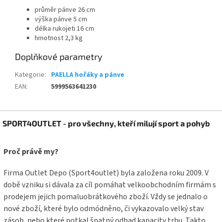
průměr pánve 26 cm
výška pánve 5 cm
délka rukojeti 16 cm
hmotnost 2,3 kg
Doplňkové parametry
Kategorie
:
PAELLA hořáky a pánve
EAN
:
5999563641230
Z
SPORT4OUTLET - pro všechny, kteří milují sport a pohyb
á
p
a
Proč právě my?
t
í
Firma Outlet Depo (Sport4outlet) byla založena roku 2009. V
době vzniku si dávala za cíl pomáhat velkoobchodním firmám s
prodejem jejich pomaluobrátkového zboží. Vždy se jednalo o
nové zboží, které bylo odmódněno, či vykazovalo velký stav
zásob, nebo které potkal špatný odhad kapacity trhu. Takto