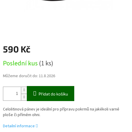
590 Kč
Měrná
Poslední kus
(1 ks)
cena:
Můžeme doručit do:
11.8.2026
Přidat do košíku
Celolitinová pánev je ideální pro přípravu pokrmů na jakékoli varné
ploše či přímém ohni.
Detailní informace