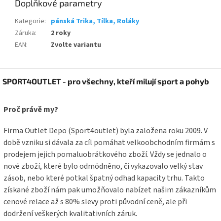
Doplňkové parametry
Kategorie
:
pánská Trika, Tílka, Roláky
Záruka
:
2 roky
EAN
:
Zvolte variantu
Z
SPORT4OUTLET - pro všechny, kteří milují sport a pohyb
á
p
a
Proč právě my?
t
í
Firma Outlet Depo (Sport4outlet) byla založena roku 2009. V
době vzniku si dávala za cíl pomáhat velkoobchodním firmám s
prodejem jejich pomaluobrátkového zboží. Vždy se jednalo o
nové zboží, které bylo odmódněno, či vykazovalo velký stav
zásob, nebo které potkal špatný odhad kapacity trhu. Takto
získané zboží nám pak umožňovalo nabízet našim zákazníkům
cenové relace až s 80% slevy proti původní ceně, ale při
dodržení veškerých kvalitativních záruk.