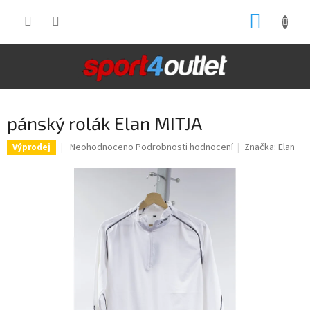
Přejít
NÁKUP
na
obsah
KOŠÍK
pánský rolák Elan MITJA
Průměrné
Neohodnoceno
Podrobnosti hodnocení
Značka:
Elan
Výprodej
hodnocení
produktu
je
0,0
z
5
hvězdiček.