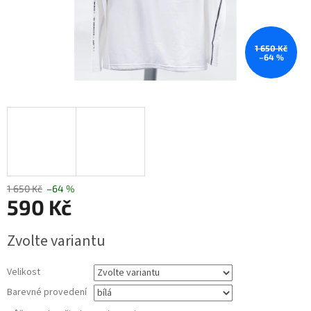
1 650 Kč
–64 %
1 650 Kč
–64 %
590 Kč
Měrná
Zvolte variantu
cena:
Velikost
Barevné provedení