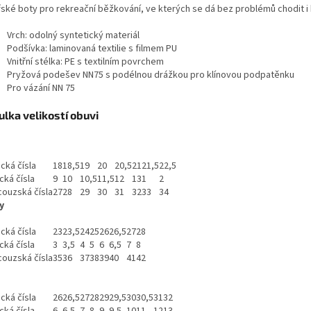
řské boty pro rekreační běžkování, ve kterých se dá bez problémů chodit i b
Vrch: odolný syntetický materiál
Podšívka: laminovaná textilie s filmem PU
Vnitřní stélka: PE s textilním povrchem
Pryžová podešev NN75 s podélnou drážkou pro klínovou podpatěnku
Pro vázání NN 75
lka velikostí obuvi
cká čísla
18
18,5
19
20
20,5
21
21,5
22,5
cká čísla
9
10
10,5
11,5
12
13
1
2
couzská čísla
27
28
29
30
31
32
33
34
y
cká čísla
23
23,5
24
25
26
26,5
27
28
cká čísla
3
3,5
4
5
6
6,5
7
8
couzská čísla
35
36
37
38
39
40
41
42
cká čísla
26
26,5
27
28
29
29,5
30
30,5
31
32
cká čísla
6
6,5
7
8
9
9,5
10
11
12
13