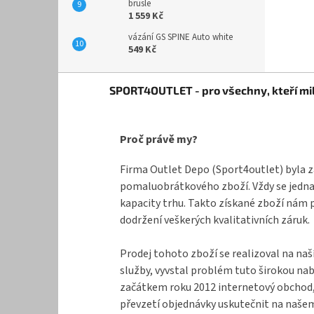
brusle
1 559 Kč
vázání GS SPINE Auto white
549 Kč
Z
SPORT4OUTLET - pro všechny, kteří mil
á
p
a
Proč právě my?
t
í
Firma Outlet Depo (Sport4outlet) byla z
pomaluobrátkového zboží. Vždy se jednal
kapacity trhu. Takto získané zboží nám 
dodržení veškerých kvalitativních záruk.
Prodej tohoto zboží se realizoval na naš
služby, vyvstal problém tuto širokou na
začátkem roku 2012 internetový obchod, k
převzetí objednávky uskutečnit na našem