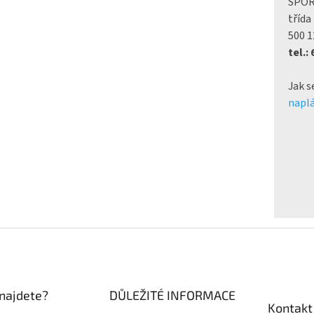
SPO
třída
500 1
tel.:
Jak s
naplá
najdete?
DŮLEŽITÉ INFORMACE
Kontakt