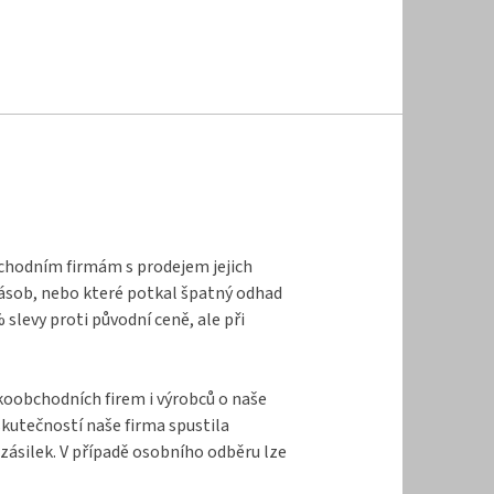
bchodním firmám s prodejem jejich
zásob, nebo které potkal špatný odhad
levy proti původní ceně, ale při
lkoobchodních firem i výrobců o naše
kutečností naše firma spustila
zásilek. V případě osobního odběru lze