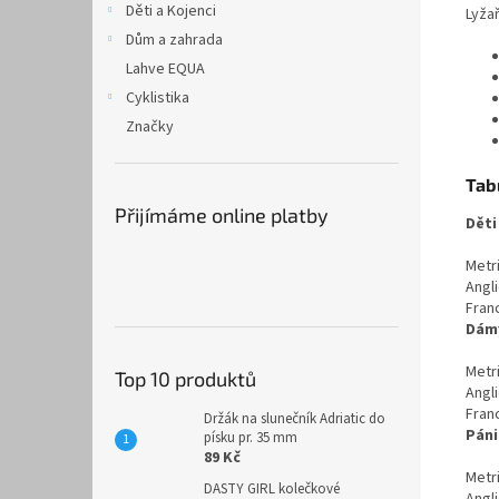
Děti a Kojenci
Lyža
Dům a zahrada
Lahve EQUA
Cyklistika
Značky
Tabu
Přijímáme online platby
Děti
Metri
Angli
Fran
Dám
Metri
Top 10 produktů
Angli
Fran
Držák na slunečník Adriatic do
Páni
písku pr. 35 mm
89 Kč
Metri
DASTY GIRL kolečkové
Angli