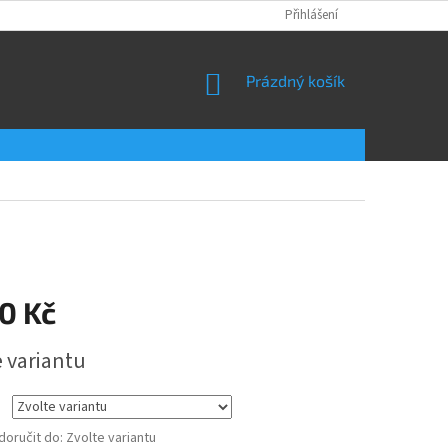
Přihlášení
NÁKUPNÍ
Prázdný košík
KOŠÍK
0 Kč
e variantu
oručit do:
Zvolte variantu