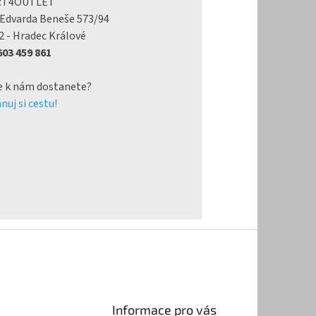
RT4OUTLET
 Edvarda Beneše 573/94
2 - Hradec Králové
 603 459 861
e k nám dostanete?
nuj si cestu!
Informace pro vás