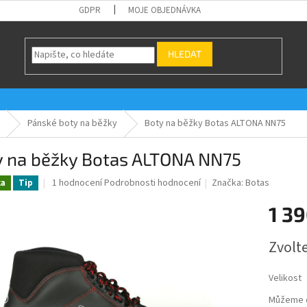
GDPR
MOJE OBJEDNÁVKA
HLEDAT
Pánské boty na běžky
Boty na běžky Botas ALTONA NN75
y na běžky Botas ALTONA NN75
Průměrné
1 hodnocení
Podrobnosti hodnocení
Značka:
Botas
ka
Tip
hodnocení
produktu
1 39
je
5,0
Měrná
Zvolt
z
cena:
5
hvězdiček.
Velikost
Můžeme d