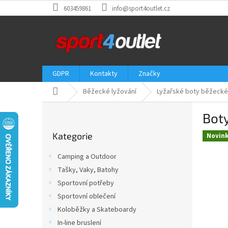
Přejít
603459861
info@sport4outlet.cz
na
obsah
GDPR
Kontakty
Značky
Domů
Běžecké lyžování
Lyžařské boty běžecké
P
Bot
o
Přeskočit
s
Kategorie
kategorie
Novin
t
r
Camping a Outdoor
a
Tašky, Vaky, Batohy
n
Sportovní potřeby
n
í
Sportovní oblečení
p
Koloběžky a Skateboardy
a
In-line bruslení