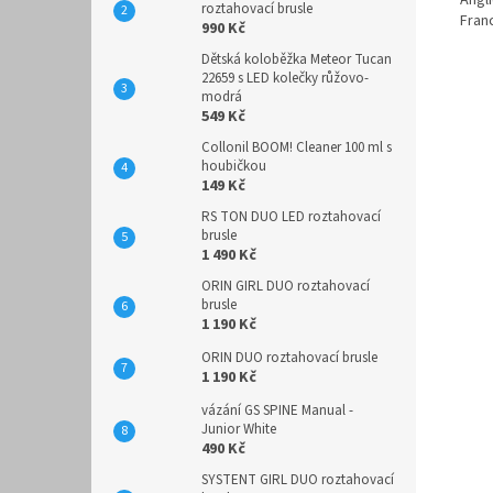
roztahovací brusle
Fran
990 Kč
Dětská koloběžka Meteor Tucan
22659 s LED kolečky růžovo-
modrá
549 Kč
Collonil BOOM! Cleaner 100 ml s
houbičkou
149 Kč
RS TON DUO LED roztahovací
brusle
1 490 Kč
ORIN GIRL DUO roztahovací
brusle
1 190 Kč
ORIN DUO roztahovací brusle
1 190 Kč
vázání GS SPINE Manual -
Junior White
490 Kč
SYSTENT GIRL DUO roztahovací