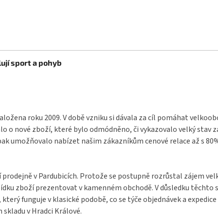
ují sport a pohyb
aložena roku 2009. V době vzniku si dávala za cíl pomáhat velkoo
o o nové zboží, které bylo odmódněno, či vykazovalo velký stav 
pak umožňovalo nabízet našim zákazníkům cenové relace až s 80% s
í prodejně v Pardubicích. Protože se postupně rozrůstal zájem ve
bídku zboží prezentovat v kamenném obchodě. V důsledku těchto s
terý funguje v klasické podobě, co se týče objednávek a expedice 
 skladu v Hradci Králové.