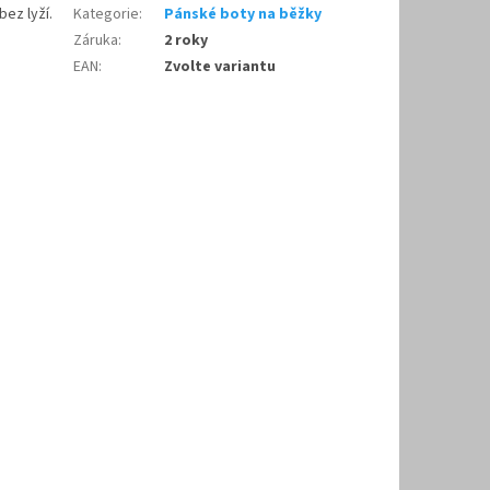
ez lyží.
Kategorie
:
Pánské boty na běžky
Záruka
:
2 roky
EAN
:
Zvolte variantu