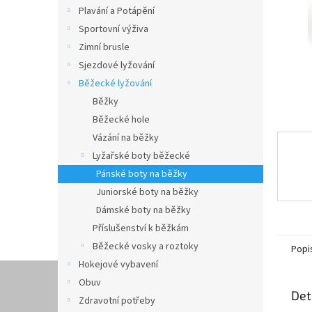
n
Plavání a Potápění
e
Sportovní výživa
l
Zimní brusle
Sjezdové lyžování
Běžecké lyžování
Běžky
Běžecké hole
Vázání na běžky
Lyžařské boty běžecké
Pánské boty na běžky
Juniorské boty na běžky
Dámské boty na běžky
Příslušenství k běžkám
Běžecké vosky a roztoky
Popi
Hokejové vybavení
Obuv
Det
Zdravotní potřeby