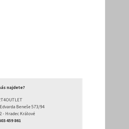
nás najdete?
RT4OUTLET
 Edvarda Beneše 573/94
2 - Hradec Králové
 603 459 861