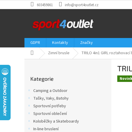
Přejít
603459861
info@sport4outlet.cz
na
obsah
GDPR
Kontakty
Značky
Domů
Zimní brusle
TRILO 4in1 GIRL roztahovací 
P
TRIL
o
Přeskočit
s
Kategorie
kategorie
Novin
t
r
Camping a Outdoor
a
Tašky, Vaky, Batohy
n
Sportovní potřeby
n
í
Sportovní oblečení
p
Koloběžky a Skateboardy
a
In-line bruslení