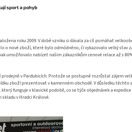
ují sport a pohyb
aložena roku 2009. V době vzniku si dávala za cíl pomáhat velkoo
o o nové zboží, které bylo odmódněno, či vykazovalo velký stav 
pak umožňovalo nabízet našim zákazníkům cenové relace až s 80% s
í prodejně v Pardubicích. Protože se postupně rozrůstal zájem ve
bídku zboží prezentovat v kamenném obchodě. V důsledku těchto s
terý funguje v klasické podobě, co se týče objednávek a expedice 
 skladu v Hradci Králové.