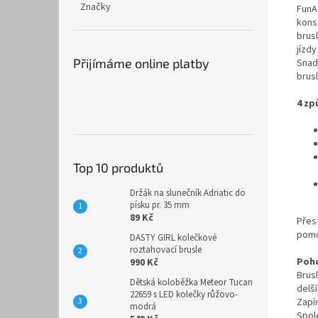
Značky
FunA
kons
brusl
jízdy
Přijímáme online platby
Snad
brus
4 zp
Top 10 produktů
Držák na slunečník Adriatic do
písku pr. 35 mm
89 Kč
Přes
pom
DASTY GIRL kolečkové
roztahovací brusle
Poho
990 Kč
Brus
Dětská koloběžka Meteor Tucan
delší
22659 s LED kolečky růžovo-
Zapí
modrá
Spol