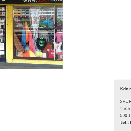
Kde 
SPO
třída
500 1
tel.: