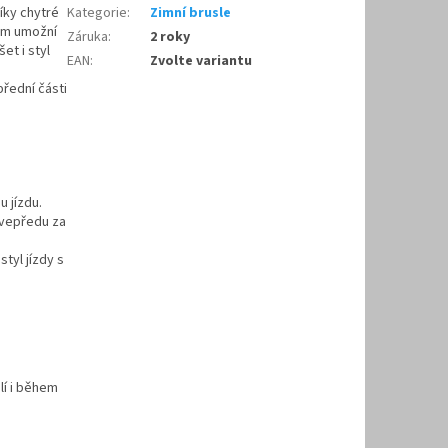
díky chytré
Kategorie
:
Zimní brusle
em umožní
Záruka
:
2 roky
et i styl
EAN
:
Zvolte variantu
řední části
u jízdu.
 vepředu za
tyl jízdy s
lí i během