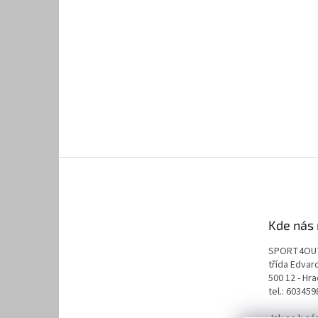
Kde nás 
SPORT4OU
třída Edva
500 12 - Hr
tel.: 60345