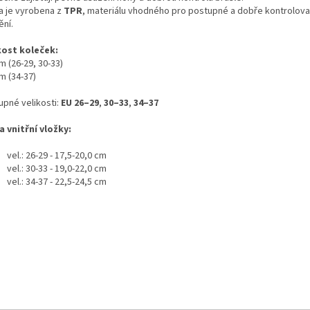
a je vyrobena z
TPR
, materiálu vhodného pro postupné a dobře kontrolova
ění.
kost koleček:
m (26-29, 30-33)
m (34-37)
upné velikosti:
EU 26–29
,
30–33
,
34–37
a vnitřní vložky:
vel.: 26-29 - 17,5-20,0 cm
vel.: 30-33 - 19,0-22,0 cm
vel.: 34-37 - 22,5-24,5 cm