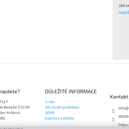
Jak s
naplá
najdete?
DŮLEŽITÉ INFORMACE
Kontakt
TLET
O nás
rda Beneše 573/94
Obchodní podmínky
info
@
adec Králové
GDPR
60345
9861
Doprava a platba
https